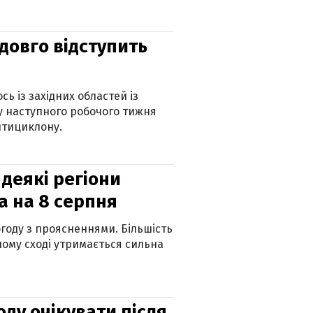
адовго відступить
ь із західних областей із
 наступного робочого тижня
нтициклону.
 деякі регіони
а на 8 серпня
огоду з проясненнями. Більшість
ному сході утримається сильна
оду очікувати після