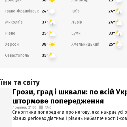
Донецьк
Житомир
38°
25°
Івано-Франківськ
Київ
24°
24°
Миколаїв
Львів
37°
24°
Рівне
Суми
25°
33°
Херсон
Хмельницький
38°
25°
Севастополь
35°
ни та світу
Грози, град і шквали: по всій У
штормове попередження
7 серпня,
21:00
1370
Синоптики попередили про негоду, яка накриє усі об
різних регіонах діятиме І рівень небезпечності (жов