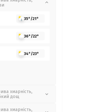
лива хмарність,
ви
35°
/
21°
36°
/
22°
34°
/
23°
лива хмарність,
бкий дощ
лива хмарність,