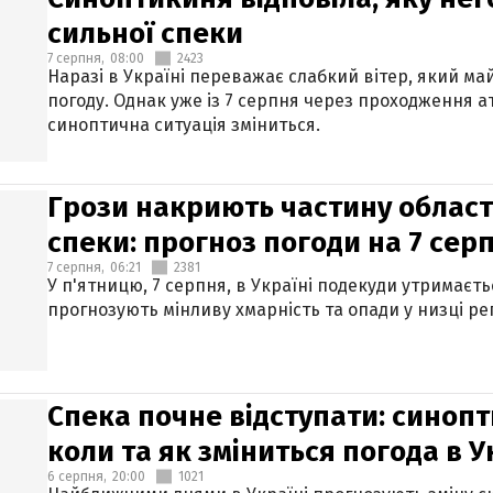
сильної спеки
7 серпня,
08:00
2423
Наразі в Україні переважає слабкий вітер, який м
погоду. Однак уже із 7 серпня через проходження 
синоптична ситуація зміниться.
Грози накриють частину областе
спеки: прогноз погоди на 7 сер
7 серпня,
06:21
2381
У п'ятницю, 7 серпня, в Україні подекуди утримаєт
прогнозують мінливу хмарність та опади у низці рег
Спека почне відступати: синопт
коли та як зміниться погода в У
6 серпня,
20:00
1021