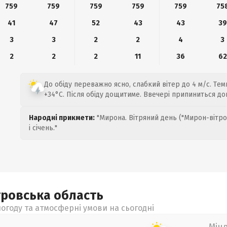
759
759
759
759
759
75
41
47
52
43
43
39
3
3
2
2
4
3
2
2
2
11
36
62
До обіду переважно ясно, слабкий вітер до 4 м/с. Тем
+34°C. Після обіду дощитиме. Ввечері припиниться до
Народні прикмети:
"Мирона. Вітряний день ("Мирон-вітро
і січень."
тровська
область
огоду та атмосферні умови на сьогодні