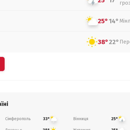
25°
17°
гро
25°
14°
Мін
38°
22°
Пер
їні
Сімферополь
Вінниця
33°
25°