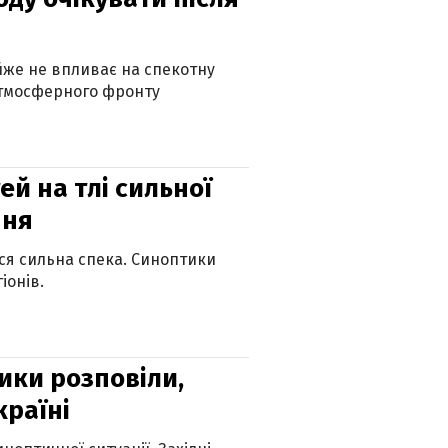
айже не впливає на спекотну
атмосферного фронту
й на тлі сильної
пня
ься сильна спека. Синоптики
іонів.
ики розповіли,
країні