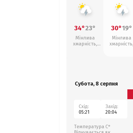
34°
23°
30°
19°
Мінлива
Мінлива
хмарність,
хмарність
грози
грози
Субота, 8 серпня
Схід:
Захід:
05:21
20:04
Температура С°
Відчувається як