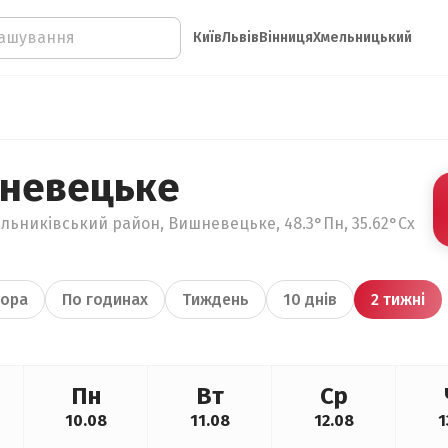
Київ
Львів
Вінниця
Хмельницький
шневецьке
ельниківський район, Вишневецьке, 48.3°Пн, 35.62°Сх
ора
По годинах
Тиждень
10 днів
2 тижні
Пн
Вт
Ср
10.08
11.08
12.08
1