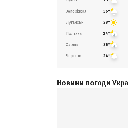
Луцьк
25°
Запоріжжя
36°
Луганськ
38°
Полтава
34°
Харків
35°
Чернігів
24°
Новини погоди Украї