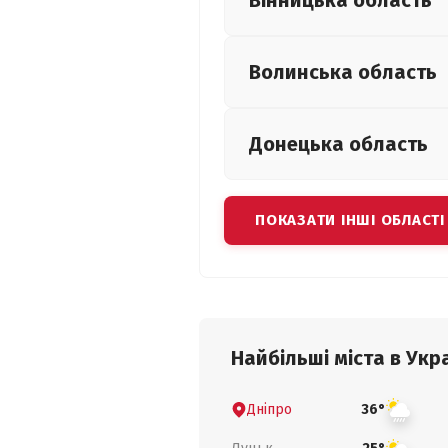
Вінницька
область
Волинська
область
Донецька
область
ПОКАЗАТИ ІНШІ ОБЛАСТІ
Найбільші міста в Укра
Дніпро
36°