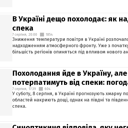
В Україні дещо похолодає: як н
спека
7 серпня,
20:00
1854
Зниження температури повітря в Україні розпочалос
надходженням атмосферного фронту. Уже з початку
більшість регіонів опиняться під впливом нового а
Похолодання йде в Україну, але
потерпатимуть від спеки: погод
7 серпня,
17:39
604
У суботу, 8 серпня, в Україні прогнозують хмарну п
областей накриють дощі, однак на півдні та півден
спека.
Синоптикиня відповіла, яку нег