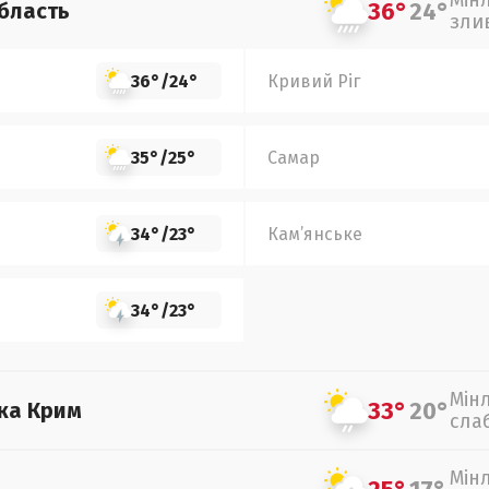
Мін
36°
24°
бласть
зли
36°
/
24°
Кривий Ріг
35°
/
25°
Самар
34°
/
23°
Кам’янське
34°
/
23°
Мін
33°
20°
ка Крим
сла
Мін