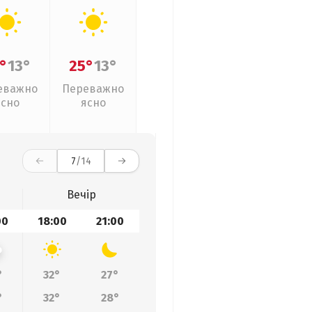
°
13°
25°
13°
еважно
Переважно
ясно
ясно
7
/14
Вечір
00
18:00
21:00
°
32°
27°
°
32°
28°