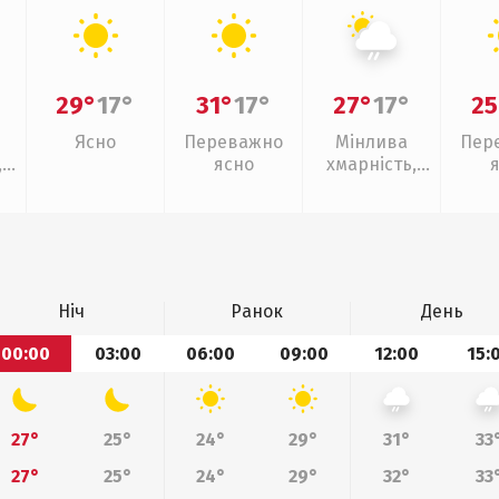
29°
17°
31°
17°
27°
17°
25
Ясно
Переважно
Мінлива
Пер
,
ясно
хмарність,
слабкий дощ
Ніч
Ранок
День
00:00
03:00
06:00
09:00
12:00
15:
27°
25°
24°
29°
31°
33
27°
25°
24°
29°
32°
33