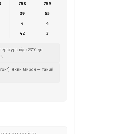
8
758
759
39
55
4
4
42
3
пература від +23°C до
щ.
гон"). Який Мирон — такий