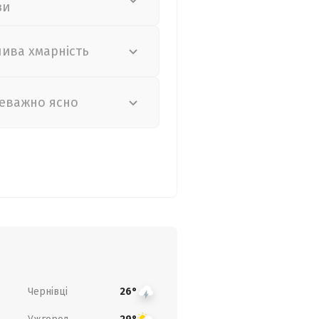
зи
лива хмарність
еважно ясно
Чернівці
26°