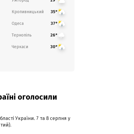
Ужгород
29°
Кропивницький
35°
Одеса
37°
Тернопіль
26°
Черкаси
30°
країні оголосили
ласті України. 7 та 8 серпня у
тий).