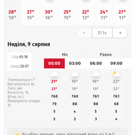
28°
27°
30°
25°
22°
24°
27°
19°
15°
16°
15°
12°
11°
11°
7
/14
Неділя, 9 серпня
Ніч
Ранок
Схід:
05:18
00:00
03:00
06:00
09:00
1
Захід:
20:07
Температура С°
21°
19°
19°
22°
Відчувається як
Тиск, мм
21°
19°
19°
22°
Вологість, %
760
760
761
761
Вітер, м/с
Ймовірність опадів,
79
88
88
68
%
5
4
5
5
2
2
3
4
До обіду хмарно, ледь відчутний вітер до 5 м/с.