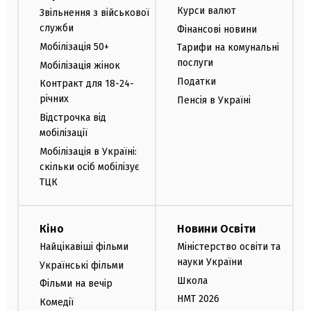
Курси валют
Звільнення з військової
служби
Фінансові новини
Мобілізація 50+
Тарифи на комунальні
послуги
Мобілізація жінок
Податки
Контракт для 18-24-
річних
Пенсія в Україні
Відстрочка від
мобілізації
Мобілізація в Україні:
скільки осіб мобілізує
ТЦК
Кіно
Новини Освіти
Найцікавіші фільми
Міністерство освіти та
науки України
Українські фільми
Школа
Фільми на вечір
НМТ 2026
Комедії