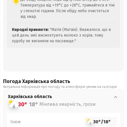
Температура від +19°C до +28°C, тримайтеся в тіні
у спекотні години. Після обіду небо очистеться
від хмар.
Народні прикмети:
"Матія (Матвія). Вважалося, що в
цей день змії висмоктують молоко з корів, тому
худобу не виганяли на пасовище."
Погода Харківська
область
Актуальна інформація про погоду та атмосферні умови на сьогодні
Харківська
область
30°
18°
Мінлива хмарність, грози
Ізюм
30°
/
18°