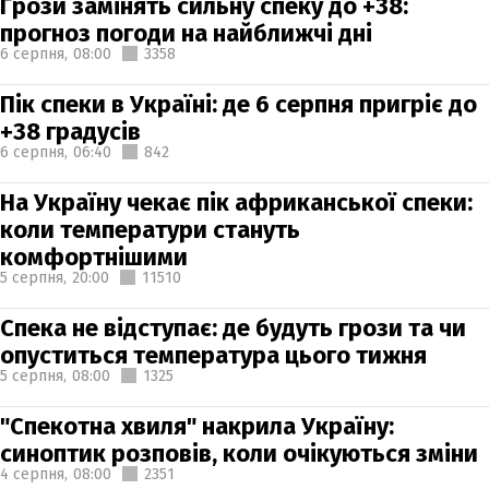
Грози замінять сильну спеку до +38:
прогноз погоди на найближчі дні
6 серпня,
08:00
3358
Пік спеки в Україні: де 6 серпня пригріє до
+38 градусів
6 серпня,
06:40
842
На Україну чекає пік африканської спеки:
коли температури стануть
комфортнішими
5 серпня,
20:00
11510
Спека не відступає: де будуть грози та чи
опуститься температура цього тижня
5 серпня,
08:00
1325
"Спекотна хвиля" накрила Україну:
синоптик розповів, коли очікуються зміни
4 серпня,
08:00
2351