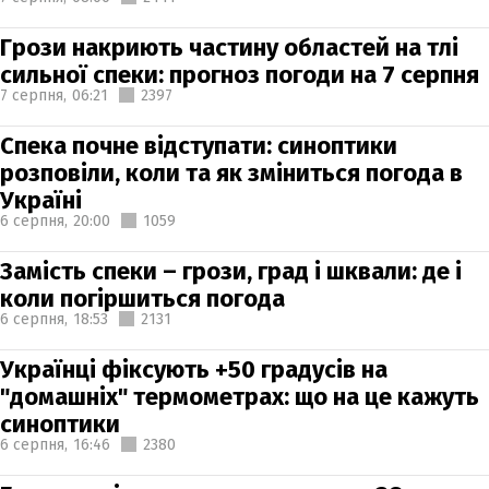
Грози накриють частину областей на тлі
сильної спеки: прогноз погоди на 7 серпня
7 серпня,
06:21
2397
Спека почне відступати: синоптики
розповіли, коли та як зміниться погода в
Україні
6 серпня,
20:00
1059
Замість спеки – грози, град і шквали: де і
коли погіршиться погода
6 серпня,
18:53
2131
Українці фіксують +50 градусів на
"домашніх" термометрах: що на це кажуть
синоптики
6 серпня,
16:46
2380