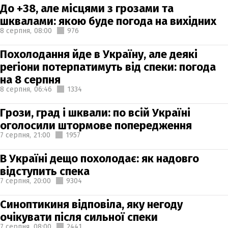
До +38, але місцями з грозами та
шквалами: якою буде погода на вихідних
8 серпня,
08:00
976
Похолодання йде в Україну, але деякі
регіони потерпатимуть від спеки: погода
на 8 серпня
8 серпня,
06:46
1334
Грози, град і шквали: по всій Україні
оголосили штормове попередження
7 серпня,
21:00
1957
В Україні дещо похолодає: як надовго
відступить спека
7 серпня,
20:00
9304
Синоптикиня відповіла, яку негоду
очікувати після сильної спеки
7 серпня,
08:00
2441