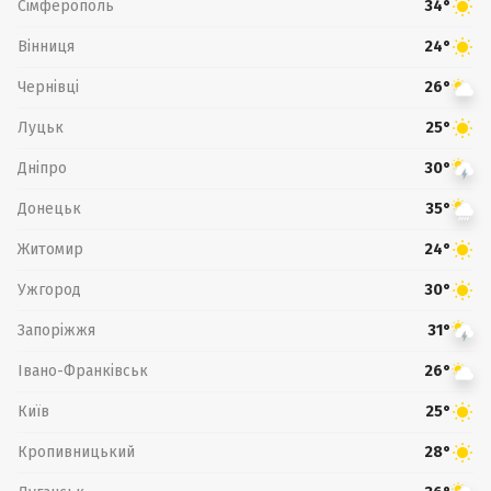
Сімферополь
34°
Вінниця
24°
Чернівці
26°
Луцьк
25°
Дніпро
30°
Донецьк
35°
Житомир
24°
Ужгород
30°
Запоріжжя
31°
Івано-Франківськ
26°
Київ
25°
Кропивницький
28°