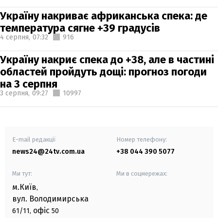
Україну накриває африканська спека: де
температура сягне +39 градусів
4 серпня,
07:32
916
Україну накриє спека до +38, але в частині
областей пройдуть дощі: прогноз погоди
на 3 серпня
3 серпня,
09:27
10997
E-mail редакції
Номер телефону:
news24@24tv.com.ua
+38 044 390 5077
Ми тут:
Ми в соцмережах:
м.Київ
,
вул. Володимирська
офіс
61/11,
50