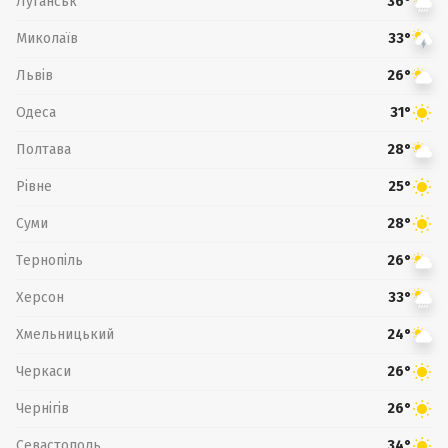
Луганськ
36°
Миколаїв
33°
Львів
26°
Одеса
31°
Полтава
28°
Рівне
25°
Суми
28°
Тернопіль
26°
Херсон
33°
Хмельницький
24°
Черкаси
26°
Чернігів
26°
Севастополь
34°