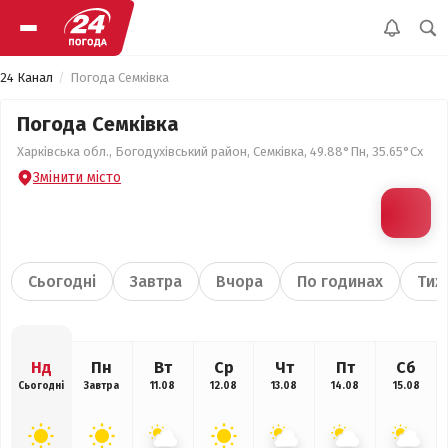
24 Канал
Погода Семківка
Погода Семківка
Харківська обл., Богодухівський район, Семківка, 49.88°Пн, 35.65°Сх
Змінити місто
Сьогодні
Завтра
Вчора
По годинах
Тиж
Нд
Пн
Вт
Ср
Чт
Пт
Сб
Сьогодні
Завтра
11.08
12.08
13.08
14.08
15.08