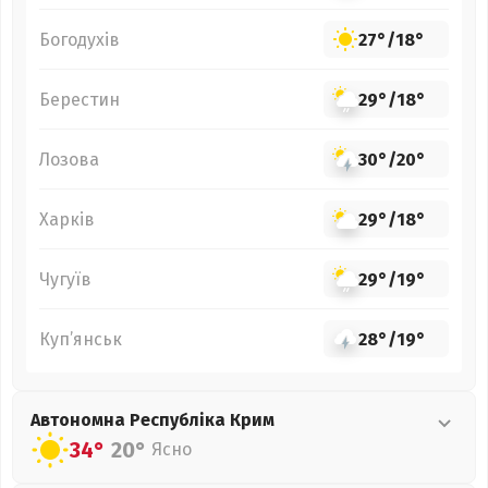
Богодухів
27°
/
18°
Берестин
29°
/
18°
Лозова
30°
/
20°
Харків
29°
/
18°
Чугуїв
29°
/
19°
Куп’янськ
28°
/
19°
Автономна Республіка Крим
34°
20°
Ясно