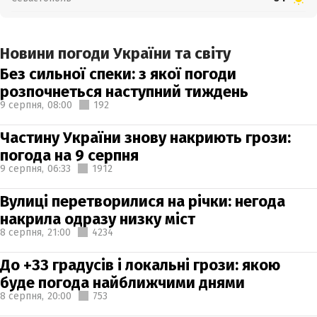
Новини погоди України та світу
Без сильної спеки: з якої погоди
розпочнеться наступний тиждень
9 серпня,
08:00
192
Частину України знову накриють грози:
погода на 9 серпня
9 серпня,
06:33
1912
Вулиці перетворилися на річки: негода
накрила одразу низку міст
8 серпня,
21:00
4234
До +33 градусів і локальні грози: якою
буде погода найближчими днями
8 серпня,
20:00
753