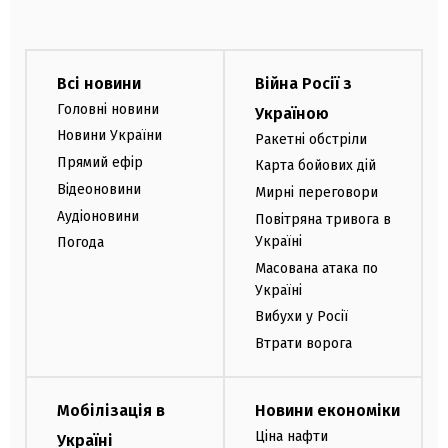
Всі новини
Війна Росії з
Головні новини
Україною
Новини України
Ракетні обстріли
Прямий ефір
Карта бойових дій
Відеоновини
Мирні переговори
Аудіоновини
Повітряна тривога в
Україні
Погода
Масована атака по
Україні
Вибухи у Росії
Втрати ворога
Мобілізація в
Новини економіки
Ціна нафти
Україні