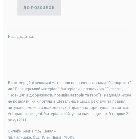
ДО РОЗСИЛОК
Наші додатки:
android
apple
smart tv
samsung smart tv
Всі комерційні рекламні матеріали позначені словами "Спецпроєкт"
чи "Партнерський матеріал". Матеріали з позначкою "Експерт",
"Позиція" відображають позицію авторів та героїв. Редакція може
не поділяти їхніх поглядів. Детальніше щодо реклами та правил
цитування можна ознайомитись в правилах користування сайтом.
Усі права захищені.
Матеріали сайту призначені для осіб старше
21
року (21+)
Онлайн-медіа «24 Канал»
пл. Галицька, буд. 15, м. Львів, 79008