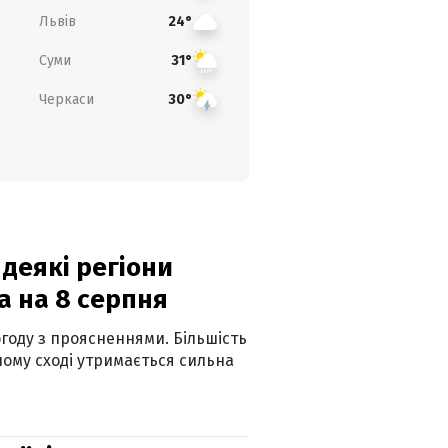
Львів
24°
Суми
31°
Черкаси
30°
 деякі регіони
а на 8 серпня
огоду з проясненнями. Більшість
ному сході утримається сильна