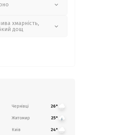
рно
лива хмарність,
бкий дощ
Чернівці
26°
Житомир
25°
Київ
24°