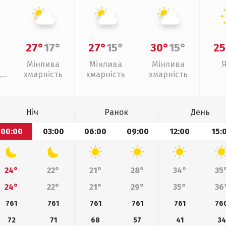
27°
17°
27°
15°
30°
15°
25
Мінлива
Мінлива
Мінлива
,
хмарність
хмарність
хмарність
Ніч
Ранок
День
00:00
03:00
06:00
09:00
12:00
15:
24°
22°
21°
28°
34°
35
24°
22°
21°
29°
35°
36
761
761
761
761
761
76
72
71
68
57
41
34