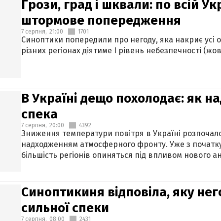
Грози, град і шквали: по всій У
штормове попередження
7 серпня,
21:00
1701
Синоптики попередили про негоду, яка накриє усі об
різних регіонах діятиме І рівень небезпечності (жов
В Україні дещо похолодає: як н
спека
7 серпня,
20:00
4392
Зниження температури повітря в Україні розпочалос
надходженням атмосферного фронту. Уже з початку
більшість регіонів опиняться під впливом нового а
Синоптикиня відповіла, яку нег
сильної спеки
7 серпня,
08:00
2431