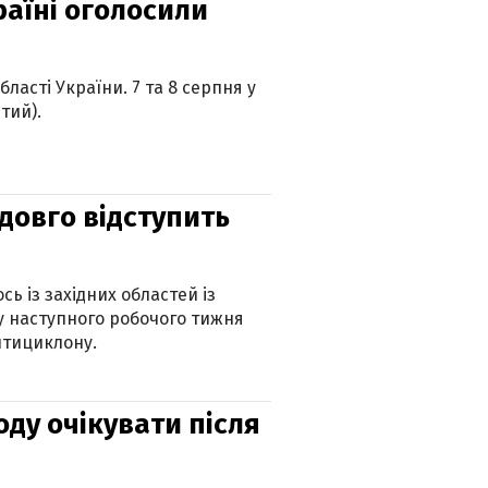
країні оголосили
ласті України. 7 та 8 серпня у
тий).
адовго відступить
ь із західних областей із
 наступного робочого тижня
нтициклону.
оду очікувати після