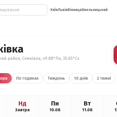
Київ
Львів
Вінниця
Хмельницький
ківка
кий район, Семківка, 49.88°Пн, 35.65°Сх
ора
По годинах
Тиждень
10 днів
2 тижні
Нд
Пн
Вт
Завтра
10.08
11.08
1