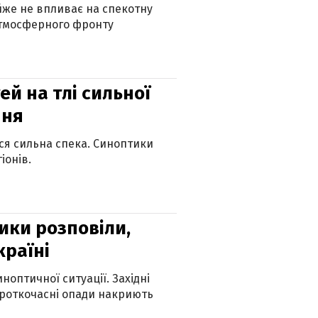
айже не впливає на спекотну
атмосферного фронту
й на тлі сильної
пня
ься сильна спека. Синоптики
іонів.
ики розповіли,
країні
оптичної ситуації. Західні
ороткочасні опади накриють