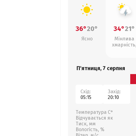
36°
20°
34°
21°
Ясно
Мінлива
хмарність
грози
П'ятниця, 7 серпня
Схід:
Захід:
05:15
20:10
Температура С°
Відчувається як
Тиск, мм
Вологість, %
Вітер, м/с