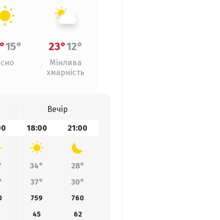
°
15°
23°
12°
Ясно
Мінлива
хмарність
Вечір
00
18:00
21:00
°
34°
28°
°
37°
30°
0
759
760
45
62