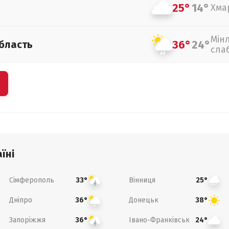
25°
14°
Хма
Мін
36°
24°
бласть
сла
їні
Сімферополь
Вінниця
33°
25°
Дніпро
Донецьк
36°
38°
Запоріжжя
Івано-Франківськ
36°
24°