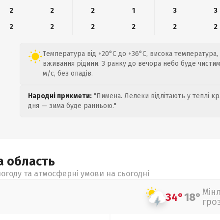
2
2
2
1
3
3
2
2
2
2
2
2
Температура від +20°C до +36°C, висока температура,
вживання рідини. З ранку до вечора небо буде чистим,
м/с, без опадів.
Народні прикмети:
"Пимена. Лелеки відлітають у теплі кр
дня — зима буде ранньою."
ка
область
огоду та атмосферні умови на сьогодні
Мін
34°
18°
гро