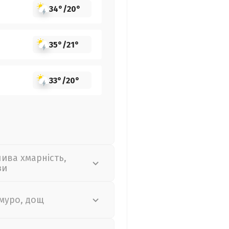
34°
/
20°
35°
/
21°
33°
/
20°
лива хмарність,
зи
муро, дощ