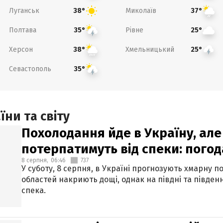
Луганськ
Миколаїв
38°
37°
Полтава
Рівне
35°
25°
Херсон
Хмельницький
38°
25°
Севастополь
35°
ни та світу
Похолодання йде в Україну, але
потерпатимуть від спеки: погод
8 серпня,
06:46
737
У суботу, 8 серпня, в Україні прогнозують хмарну п
областей накриють дощі, однак на півдні та півден
спека.