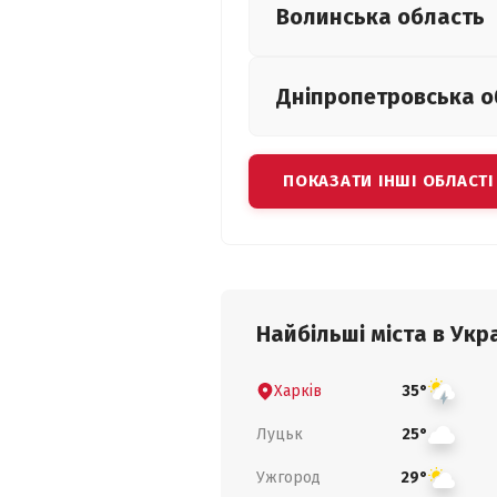
Волинська
область
Дніпропетровська
о
ПОКАЗАТИ ІНШІ ОБЛАСТІ
Найбільші міста в Укра
Харків
35°
Луцьк
25°
Ужгород
29°