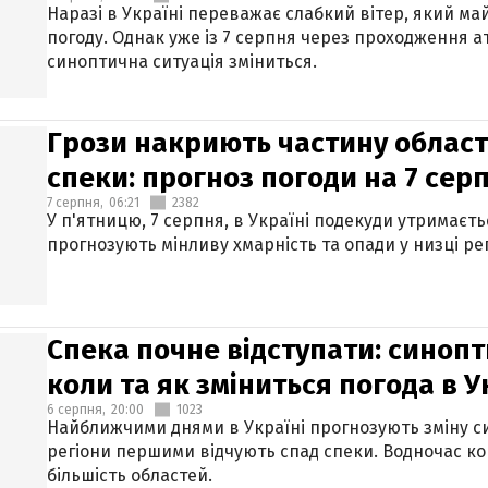
Наразі в Україні переважає слабкий вітер, який м
погоду. Однак уже із 7 серпня через проходження 
синоптична ситуація зміниться.
Грози накриють частину областе
спеки: прогноз погоди на 7 сер
7 серпня,
06:21
2382
У п'ятницю, 7 серпня, в Україні подекуди утримаєт
прогнозують мінливу хмарність та опади у низці рег
Спека почне відступати: синопт
коли та як зміниться погода в У
6 серпня,
20:00
1023
Найближчими днями в Україні прогнозують зміну син
регіони першими відчують спад спеки. Водночас к
більшість областей.