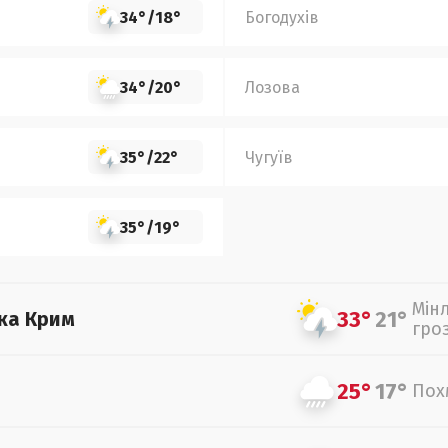
34°
/
18°
Богодухів
34°
/
20°
Лозова
35°
/
22°
Чугуїв
35°
/
19°
Мін
33°
21°
ка Крим
гро
25°
17°
Пох