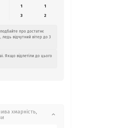
1
1
3
2
 подбайте про достатнє
 ледь відчутний вітер до 3
аї. Якщо відлетіли до цього
лива хмарність,
зи