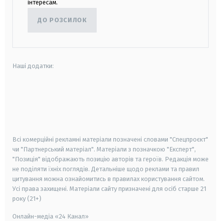
інтересам.
ДО РОЗСИЛОК
Наші додатки:
android
apple
smart tv
samsung smart tv
Всі комерційні рекламні матеріали позначені словами "Спецпроєкт"
чи "Партнерський матеріал". Матеріали з позначкою "Експерт",
"Позиція" відображають позицію авторів та героїв. Редакція може
не поділяти їхніх поглядів. Детальніше щодо реклами та правил
цитування можна ознайомитись в правилах користування сайтом.
Усі права захищені.
Матеріали сайту призначені для осіб старше
21
року (21+)
Онлайн-медіа «24 Канал»