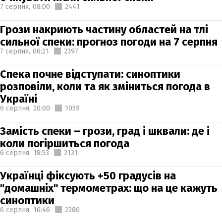
7 серпня,
08:00
2441
Грози накриють частину областей на тлі
сильної спеки: прогноз погоди на 7 серпня
7 серпня,
06:21
2397
Спека почне відступати: синоптики
розповіли, коли та як зміниться погода в
Україні
6 серпня,
20:00
1059
Замість спеки – грози, град і шквали: де і
коли погіршиться погода
6 серпня,
18:53
2131
Українці фіксують +50 градусів на
"домашніх" термометрах: що на це кажуть
синоптики
6 серпня,
16:46
2380