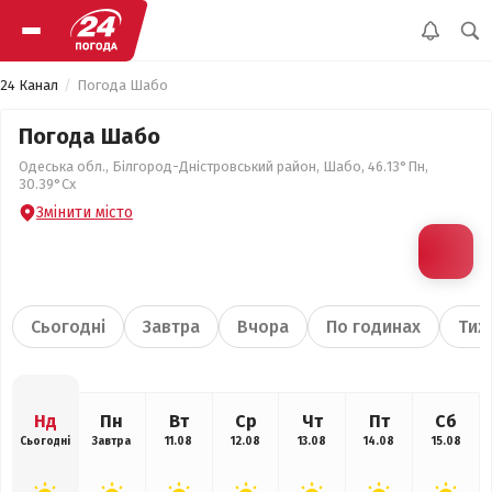
24 Канал
Погода Шабо
Погода Шабо
Одеська обл., Білгород-Дністровський район, Шабо, 46.13°Пн,
30.39°Сх
Змінити місто
Сьогодні
Завтра
Вчора
По годинах
Тиж
Нд
Пн
Вт
Ср
Чт
Пт
Сб
Сьогодні
Завтра
11.08
12.08
13.08
14.08
15.08