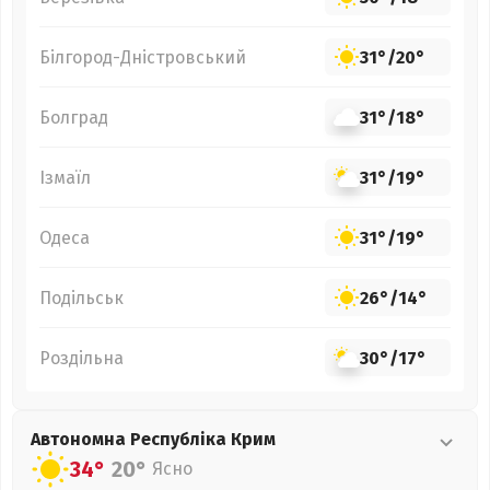
Білгород-Дністровський
31°
/
20°
Болград
31°
/
18°
Ізмаїл
31°
/
19°
Одеса
31°
/
19°
Подільськ
26°
/
14°
Роздільна
30°
/
17°
Автономна Республіка Крим
34°
20°
Ясно