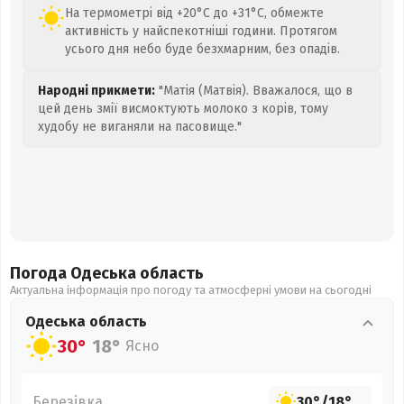
На термометрі від +20°C до +31°C, обмежте
активність у найспекотніші години. Протягом
усього дня небо буде безхмарним, без опадів.
Народні прикмети:
"Матія (Матвія). Вважалося, що в
цей день змії висмоктують молоко з корів, тому
худобу не виганяли на пасовище."
Погода Одеська
область
Актуальна інформація про погоду та атмосферні умови на сьогодні
Одеська
область
30°
18°
Ясно
Березівка
30°
/
18°