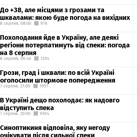
До +38, але місцями з грозами та
шквалами: якою буде погода на вихідних
8 серпня,
08:00
976
Похолодання йде в Україну, але деякі
регіони потерпатимуть від спеки: погода
на 8 серпня
8 серпня,
06:46
1334
Грози, град і шквали: по всій Україні
оголосили штормове попередження
7 серпня,
21:00
1957
В Україні дещо похолодає: як надовго
відступить спека
7 серпня,
20:00
9304
Синоптикиня відповіла, яку негоду
очікувати після сильної спеки