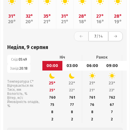
31°
32°
35°
31°
28°
27°
28°
20°
20°
21°
21°
18°
16°
19°
7
/14
Неділя, 9 серпня
Ніч
Ранок
Схід:
05:49
00:00
03:00
06:00
09:00
1
Захід:
20:18
Температура С°
25°
22°
21°
23°
Відчувається як
Тиск, мм
25°
22°
21°
23°
Вологість, %
760
761
761
762
Вітер, м/с
Ймовірність опадів,
75
77
76
67
%
8
8
8
7
2
2
2
2