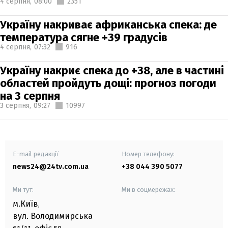
4 серпня,
08:00
2351
Україну накриває африканська спека: де
температура сягне +39 градусів
4 серпня,
07:32
916
Україну накриє спека до +38, але в частині
областей пройдуть дощі: прогноз погоди
на 3 серпня
3 серпня,
09:27
10997
E-mail редакції
Номер телефону:
news24@24tv.com.ua
+38 044 390 5077
Ми тут:
Ми в соцмережах:
м.Київ
,
вул. Володимирська