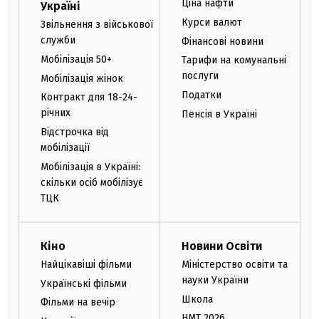
Ціна нафти
Україні
Курси валют
Звільнення з військової
служби
Фінансові новини
Мобілізація 50+
Тарифи на комунальні
послуги
Мобілізація жінок
Податки
Контракт для 18-24-
річних
Пенсія в Україні
Відстрочка від
мобілізації
Мобілізація в Україні:
скільки осіб мобілізує
ТЦК
Кіно
Новини Освіти
Найцікавіші фільми
Міністерство освіти та
науки України
Українські фільми
Школа
Фільми на вечір
НМТ 2026