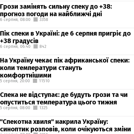
Грози замінять сильну спеку до +38:
прогноз погоди на найближчі дні
6 серпня,
08:00
3358
Пік спеки в Україні: де 6 серпня пригріє до
+38 градусів
6 серпня,
06:40
842
На Україну чекає пік африканської спеки:
коли температури стануть
комфортнішими
5 серпня,
20:00
11510
Спека не відступає: де будуть грози та чи
опуститься температура цього тижня
5 серпня,
08:00
1325
"Спекотна хвиля" накрила Україну:
синоптик розповів, коли очікуються зміни