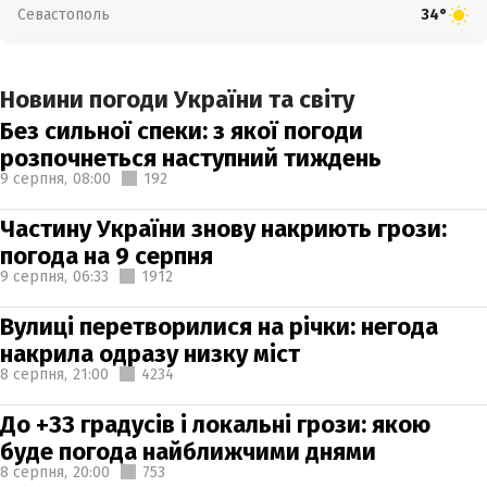
Севастополь
34°
Новини погоди України та світу
Без сильної спеки: з якої погоди
розпочнеться наступний тиждень
9 серпня,
08:00
192
Частину України знову накриють грози:
погода на 9 серпня
9 серпня,
06:33
1912
Вулиці перетворилися на річки: негода
накрила одразу низку міст
8 серпня,
21:00
4234
До +33 градусів і локальні грози: якою
буде погода найближчими днями
8 серпня,
20:00
753