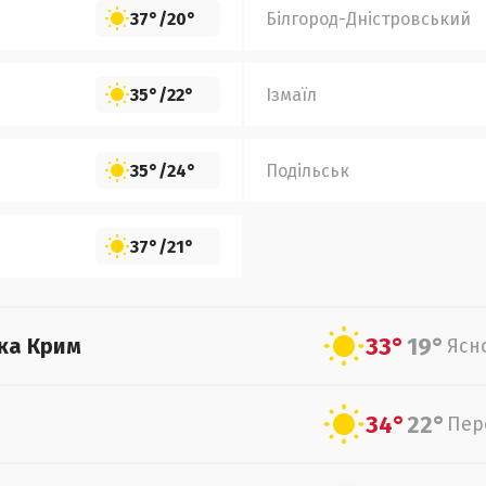
37°
/
20°
Білгород-Дністровський
35°
/
22°
Ізмаїл
35°
/
24°
Подільськ
37°
/
21°
33°
19°
ка Крим
Ясн
34°
22°
Пер