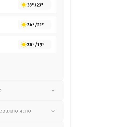
33°
/
23°
34°
/
21°
36°
/
19°
о
еважно ясно