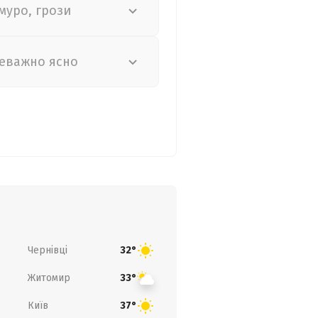
муро, грози
еважно ясно
Чернівці
32°
Житомир
33°
Київ
37°