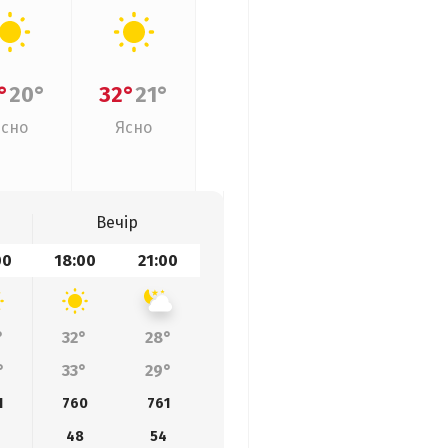
°
20°
32°
21°
Ясно
Ясно
Вечір
00
18:00
21:00
°
32°
28°
°
33°
29°
1
760
761
48
54