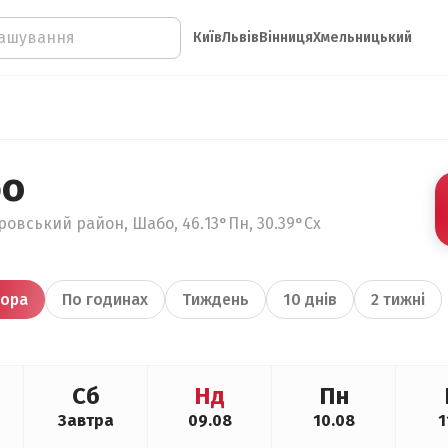
Київ
Львів
Вінниця
Хмельницький
бо
тровський район, Шабо, 46.13°Пн, 30.39°Сх
ора
По годинах
Тиждень
10 днів
2 тижні
Сб
Нд
Пн
Завтра
09.08
10.08
1