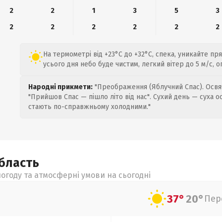
2
2
1
3
5
3
2
2
2
2
2
2
На термометрі від +23°C до +32°C, спека, уникайте пр
усього дня небо буде чистим, легкий вітер до 5 м/с, о
Народні прикмети:
"Преображення (Яблучний Спас). Освяч
"Прийшов Спас — пішло літо від нас". Сухий день — суха о
стають по-справжньому холодними."
бласть
огоду та атмосферні умови на сьогодні
37°
20°
Пер