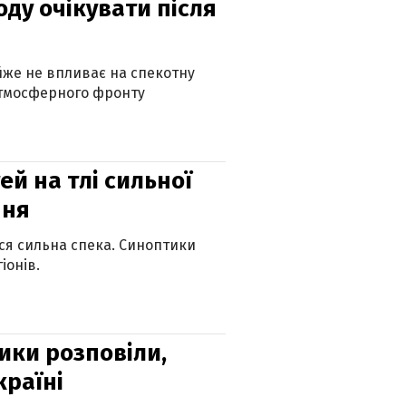
оду очікувати після
айже не впливає на спекотну
атмосферного фронту
й на тлі сильної
пня
ься сильна спека. Синоптики
іонів.
ики розповіли,
країні