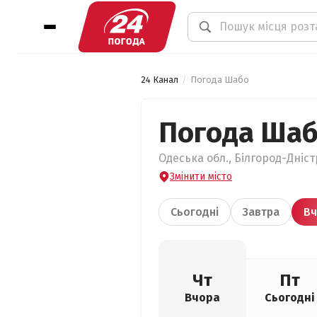
24 Канал
Погода Шабо
Погода Ша
Одеська обл., Білгород-Дніс
Змінити місто
Сьогодні
Завтра
Вч
Чт
Пт
Вчора
Сьогодні