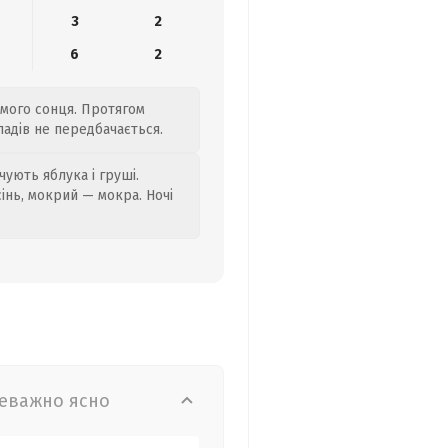
3
2
6
2
ямого сонця. Протягом
падів не передбачається.
ують яблука і груші.
сінь, мокрий — мокра. Ночі
еважно ясно