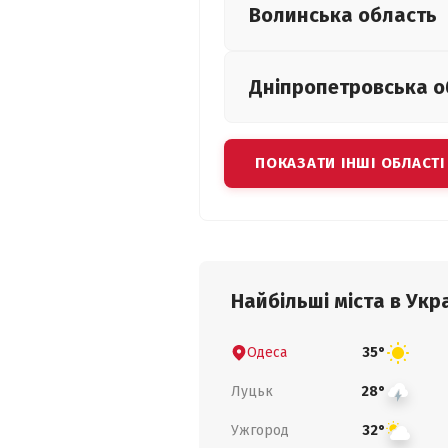
Волинська
область
Дніпропетровська
о
ПОКАЗАТИ ІНШІ ОБЛАСТІ
Найбільші міста в Укра
Одеса
35°
Луцьк
28°
Ужгород
32°