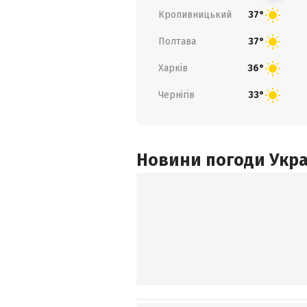
Кропивницький
37°
Полтава
37°
Харків
36°
Чернігів
33°
Новини погоди Украї