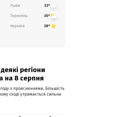
Львів
23°
Тернопіль
30°
Черкаси
38°
 деякі регіони
а на 8 серпня
огоду з проясненнями. Більшість
ному сході утримається сильна