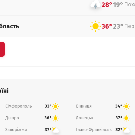
28°
19°
Пох
36°
23°
бласть
Пер
їні
Сімферополь
Вінниця
33°
34°
Дніпро
Донецьк
36°
37°
Запоріжжя
Івано-Франківськ
37°
32°