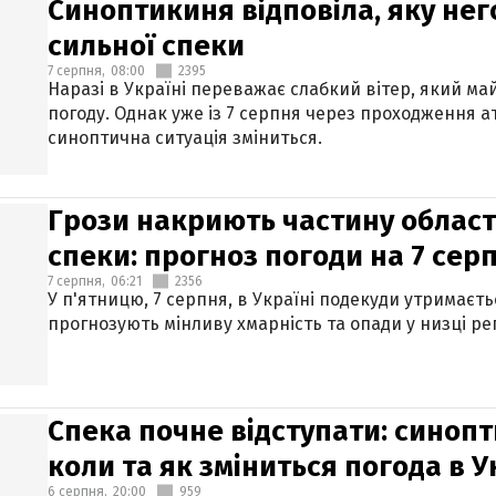
Синоптикиня відповіла, яку нег
сильної спеки
7 серпня,
08:00
2395
Наразі в Україні переважає слабкий вітер, який м
погоду. Однак уже із 7 серпня через проходження 
синоптична ситуація зміниться.
Грози накриють частину областе
спеки: прогноз погоди на 7 сер
7 серпня,
06:21
2356
У п'ятницю, 7 серпня, в Україні подекуди утримаєт
прогнозують мінливу хмарність та опади у низці рег
Спека почне відступати: синопт
коли та як зміниться погода в У
6 серпня,
20:00
959