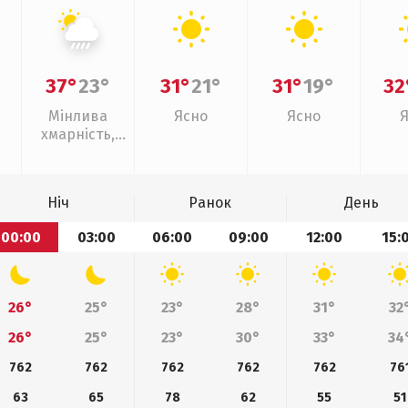
37°
23°
31°
21°
31°
19°
32
Мінлива
Ясно
Ясно
хмарність,
зливи
Ніч
Ранок
День
00:00
03:00
06:00
09:00
12:00
15:
26°
25°
23°
28°
31°
32
26°
25°
23°
30°
33°
34
762
762
762
762
762
76
63
65
78
62
55
51