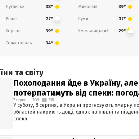
Луганськ
Миколаїв
38°
39°
Рівне
Суми
27°
37°
Херсон
Хмельницький
39°
29°
Севастополь
34°
ни та світу
Похолодання йде в Україну, але
потерпатимуть від спеки: погод
7 серпня,
17:39
235
У суботу, 8 серпня, в Україні прогнозують хмарну п
областей накриють дощі, однак на півдні та півден
спека.