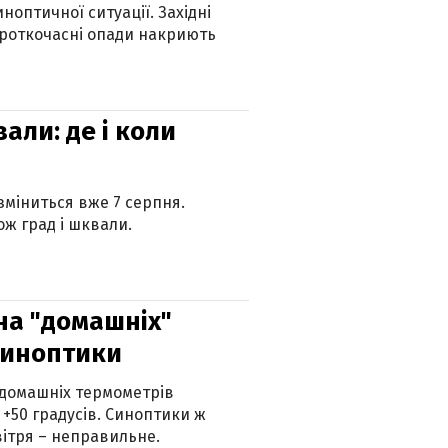
оптичної ситуації. Західні
ороткочасні опади накриють
вали: де і коли
 зміниться вже 7 серпня.
ж град і шквали.
 на "домашніх"
синоптики
 домашніх термометрів
 +50 градусів. Синоптики ж
ітря – неправильне.