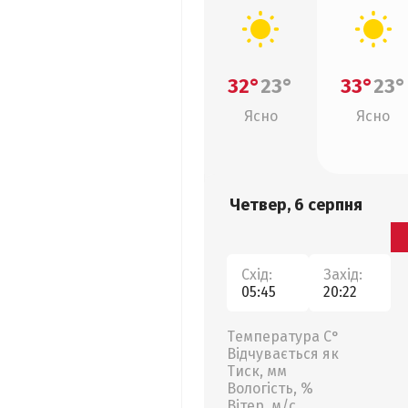
32°
23°
33°
23°
Ясно
Ясно
Четвер, 6 серпня
Схід:
Захід:
05:45
20:22
Температура С°
Відчувається як
Тиск, мм
Вологість, %
Вітер, м/с