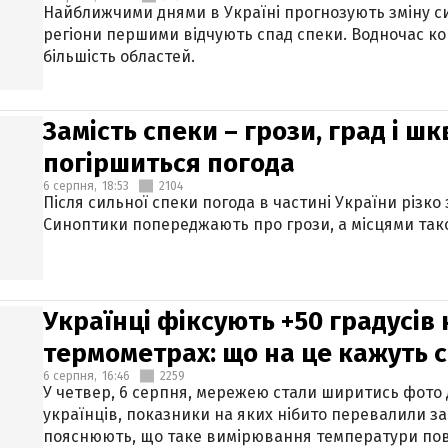
Найближчими днями в Україні прогнозують зміну син
регіони першими відчують спад спеки. Водночас к
більшість областей.
Замість спеки – грози, град і шк
погіршиться погода
6 серпня,
18:53
2104
Після сильної спеки погода в частині України різко
Синоптики попереджають про грози, а місцями тако
Українці фіксують +50 градусів
термометрах: що на це кажуть 
6 серпня,
16:46
2259
У четвер, 6 серпня, мережею стали ширитись фото
українців, показники на яких нібито перевалили за
пояснюють, що таке вимірювання температури пов