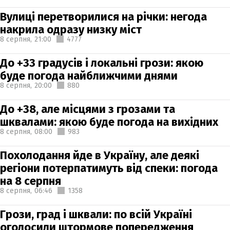
Вулиці перетворилися на річки: негода
накрила одразу низку міст
8 серпня,
21:00
4777
До +33 градусів і локальні грози: якою
буде погода найближчими днями
8 серпня,
20:00
880
До +38, але місцями з грозами та
шквалами: якою буде погода на вихідних
8 серпня,
08:00
983
Похолодання йде в Україну, але деякі
регіони потерпатимуть від спеки: погода
на 8 серпня
8 серпня,
06:46
1358
Грози, град і шквали: по всій Україні
оголосили штормове попередження