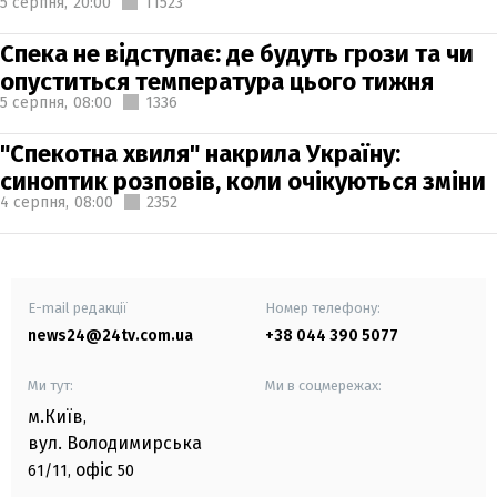
5 серпня,
20:00
11523
Спека не відступає: де будуть грози та чи
опуститься температура цього тижня
5 серпня,
08:00
1336
"Спекотна хвиля" накрила Україну:
синоптик розповів, коли очікуються зміни
4 серпня,
08:00
2352
E-mail редакції
Номер телефону:
news24@24tv.com.ua
+38 044 390 5077
Ми тут:
Ми в соцмережах:
м.Київ
,
вул. Володимирська
офіс
61/11,
50