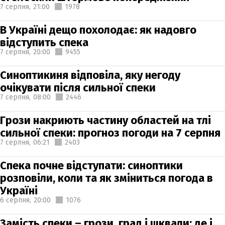
7 серпня,
21:00
1978
В Україні дещо похолодає: як надовго
відступить спека
7 серпня,
20:00
9455
Синоптикиня відповіла, яку негоду
очікувати після сильної спеки
7 серпня,
08:00
2446
Грози накриють частину областей на тлі
сильної спеки: прогноз погоди на 7 серпня
7 серпня,
06:21
2403
Спека почне відступати: синоптики
розповіли, коли та як зміниться погода в
Україні
6 серпня,
20:00
1076
Замість спеки – грози, град і шквали: де і