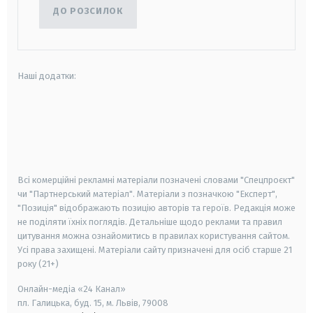
ДО РОЗСИЛОК
Наші додатки:
android
apple
smart tv
samsung smart tv
Всі комерційні рекламні матеріали позначені словами "Спецпроєкт"
чи "Партнерський матеріал". Матеріали з позначкою "Експерт",
"Позиція" відображають позицію авторів та героїв. Редакція може
не поділяти їхніх поглядів. Детальніше щодо реклами та правил
цитування можна ознайомитись в правилах користування сайтом.
Усі права захищені.
Матеріали сайту призначені для осіб старше
21
року (21+)
Онлайн-медіа «24 Канал»
пл. Галицька, буд. 15, м. Львів, 79008