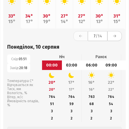
33°
34°
30°
27°
27°
30°
31°
15°
17°
19°
14°
12°
13°
15°
7
/14
Понеділок, 10 серпня
Ніч
Ранок
Схід:
05:51
00:00
03:00
06:00
09:00
1
Захід:
20:18
Температура С°
20°
17°
16°
22°
Відчувається як
Тиск, мм
20°
17°
16°
22°
Вологість, %
764
764
763
764
Вітер, м/с
Ймовірність опадів,
51
59
68
54
%
3
3
3
3
2
2
2
2