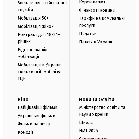
Курси валют
Звільнення з військової
служби
Фінансові новини
Мобілізація 50+
Тарифи на комунальні
послуги
Мобілізація жінок
Податки
Контракт для 18-24-
річних
Пенсія в Україні
Відстрочка від
мобілізації
Мобілізація в Україні:
скільки осіб мобілізує
ТЦК
Кіно
Новини Освіти
Найцікавіші фільми
Міністерство освіти та
науки України
Українські фільми
Школа
Фільми на вечір
НМТ 2026
Комедії