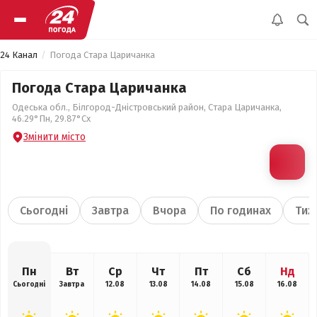
24 Канал
Погода Стара Царичанка
Погода Стара Царичанка
Одеська обл., Білгород-Дністровський район, Стара Царичанка,
46.29°Пн, 29.87°Сх
Змінити місто
Сьогодні
Завтра
Вчора
По годинах
Тиж
Пн
Вт
Ср
Чт
Пт
Сб
Нд
Сьогодні
Завтра
12.08
13.08
14.08
15.08
16.08