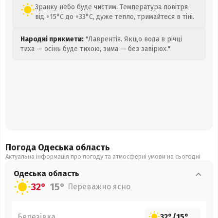
Зранку небо буде чистим. Температура повітря
від +15°C до +33°C, дуже тепло, тримайтеся в тіні.
Народні прикмети:
"Лаврентія. Якщо вода в річці
тиха — осінь буде тихою, зима — без завірюх."
Погода Одеська
область
Актуальна інформація про погоду та атмосферні умови на сьогодні
Одеська
область
32°
15°
Переважно ясно
Березівка
32°
/
15°