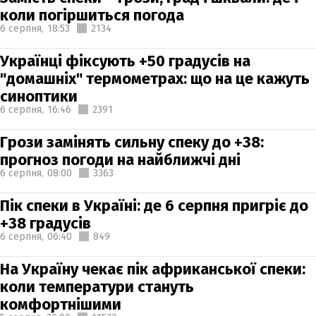
коли погіршиться погода
6 серпня,
18:53
2134
Українці фіксують +50 градусів на
"домашніх" термометрах: що на це кажуть
синоптики
6 серпня,
16:46
2391
Грози замінять сильну спеку до +38:
прогноз погоди на найближчі дні
6 серпня,
08:00
3363
Пік спеки в Україні: де 6 серпня пригріє до
+38 градусів
6 серпня,
06:40
849
На Україну чекає пік африканської спеки:
коли температури стануть
комфортнішими