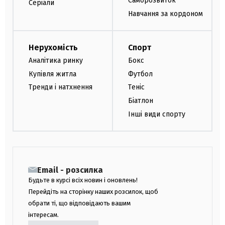
Саморозвиток
Серіали
Навчання за кордоном
Нерухомість
Спорт
Аналітика ринку
Бокс
Купівля житла
Футбол
Тренди і натхнення
Теніс
Біатлон
Інші види спорту
Email - розсилка
Будьте в курсі всіх новин і оновлень!
Перейдіть на сторінку наших розсилок, щоб
обрати ті, що відповідають вашим
інтересам.