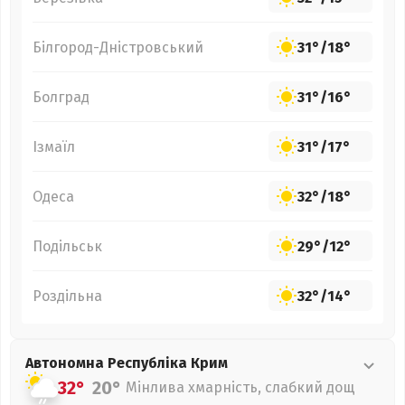
Білгород-Дністровський
31°
/
18°
Болград
31°
/
16°
Ізмаїл
31°
/
17°
Одеса
32°
/
18°
Подільськ
29°
/
12°
Роздільна
32°
/
14°
Автономна Республіка Крим
32°
20°
Мінлива хмарність, слабкий дощ