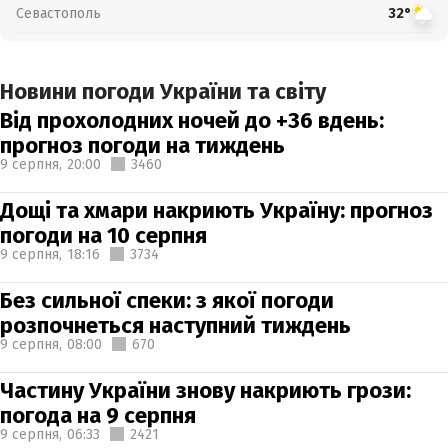
Севастополь
32°
Новини погоди України та світу
Від прохолодних ночей до +36 вдень:
прогноз погоди на тиждень
9 серпня,
20:00
3460
Дощі та хмари накриють Україну: прогноз
погоди на 10 серпня
9 серпня,
18:16
3734
Без сильної спеки: з якої погоди
розпочнеться наступний тиждень
9 серпня,
08:00
670
Частину України знову накриють грози:
погода на 9 серпня
9 серпня,
06:33
2421