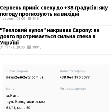
Серпень приніс спеку до +38 градусів: яку
погоду прогнозують на вихідні
1 серпня,
08:00
846
"Тепловий купол" накриває Європу: як
довго протримається сильна спека в
Україні
31 липня,
20:00
10915
E-mail редакції
Номер телефону:
news24@24tv.com.ua
+38 044 390 5077
Ми тут:
Ми в соцмережах:
м.Київ
,
вул. Володимирська
офіс
61/11,
50