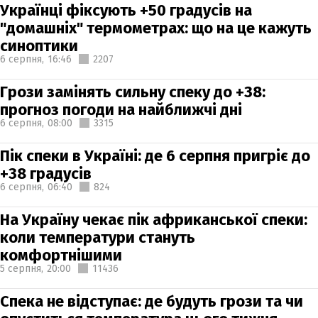
Українці фіксують +50 градусів на
"домашніх" термометрах: що на це кажуть
синоптики
6 серпня,
16:46
2207
Грози замінять сильну спеку до +38:
прогноз погоди на найближчі дні
6 серпня,
08:00
3315
Пік спеки в Україні: де 6 серпня пригріє до
+38 градусів
6 серпня,
06:40
824
На Україну чекає пік африканської спеки:
коли температури стануть
комфортнішими
5 серпня,
20:00
11436
Спека не відступає: де будуть грози та чи