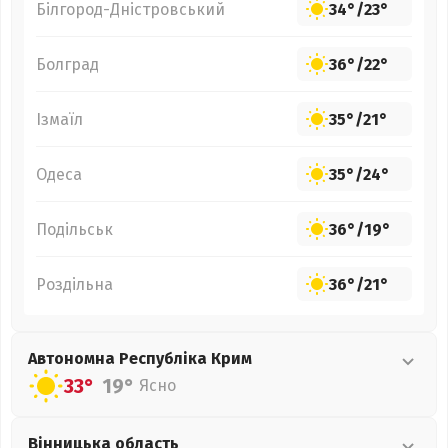
Білгород-Дністровський
34°
/
23°
Болград
36°
/
22°
Ізмаїл
35°
/
21°
Одеса
35°
/
24°
Подільськ
36°
/
19°
Роздільна
36°
/
21°
Автономна Республіка Крим
33°
19°
Ясно
Вінницька
область