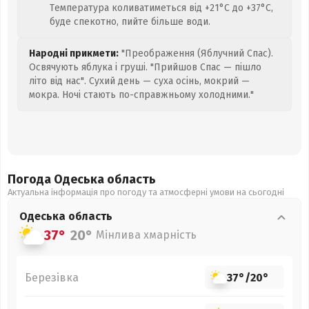
Температура коливатиметься від +21°C до +37°C,
буде спекотно, пийте більше води.
Народні прикмети:
"Преображення (Яблучний Спас).
Освячують яблука і груші. "Прийшов Спас — пішло
літо від нас". Сухий день — суха осінь, мокрий —
мокра. Ночі стають по-справжньому холодними."
Погода Одеська
область
Актуальна інформація про погоду та атмосферні умови на сьогодні
Одеська
область
37°
20°
Мінлива хмарність
Березівка
37°
/
20°