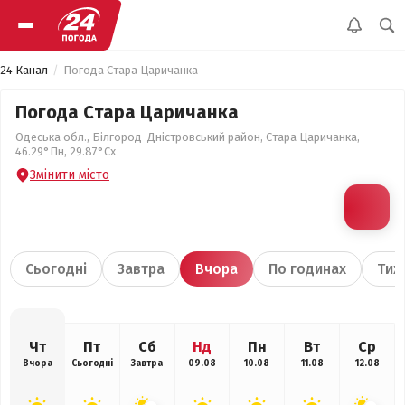
24 Канал
Погода Стара Царичанка
Погода Стара Царичанка
Одеська обл., Білгород-Дністровський район, Стара Царичанка,
46.29°Пн, 29.87°Сх
Змінити місто
Сьогодні
Завтра
Вчора
По годинах
Тиж
Чт
Пт
Сб
Нд
Пн
Вт
Ср
Вчора
Сьогодні
Завтра
09.08
10.08
11.08
12.08