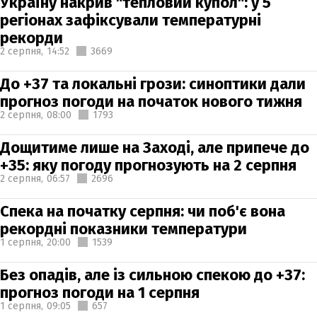
Україну накрив "тепловий купол": у 5
регіонах зафіксували температурні
рекорди
2 серпня,
14:52
3669
До +37 та локальні грози: синоптики дали
прогноз погоди на початок нового тижня
2 серпня,
08:00
1793
Дощитиме лише на Заході, але припече до
+35: яку погоду прогнозують на 2 серпня
2 серпня,
06:57
2696
Спека на початку серпня: чи поб'є вона
рекордні показники температури
1 серпня,
20:00
1539
Без опадів, але із сильною спекою до +37:
прогноз погоди на 1 серпня
1 серпня,
09:05
657