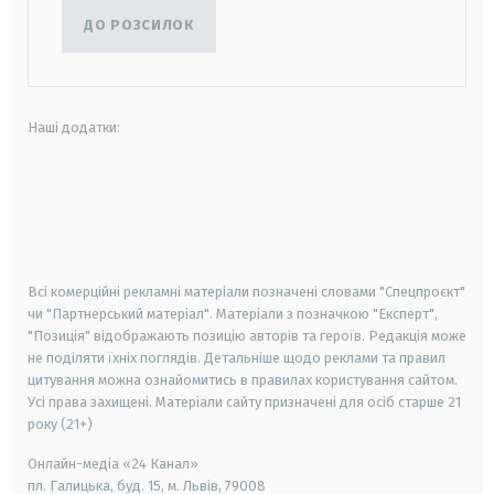
ДО РОЗСИЛОК
Наші додатки:
android
apple
smart tv
samsung smart tv
Всі комерційні рекламні матеріали позначені словами "Спецпроєкт"
чи "Партнерський матеріал". Матеріали з позначкою "Експерт",
"Позиція" відображають позицію авторів та героїв. Редакція може
не поділяти їхніх поглядів. Детальніше щодо реклами та правил
цитування можна ознайомитись в правилах користування сайтом.
Усі права захищені.
Матеріали сайту призначені для осіб старше
21
року (21+)
Онлайн-медіа «24 Канал»
пл. Галицька, буд. 15, м. Львів, 79008