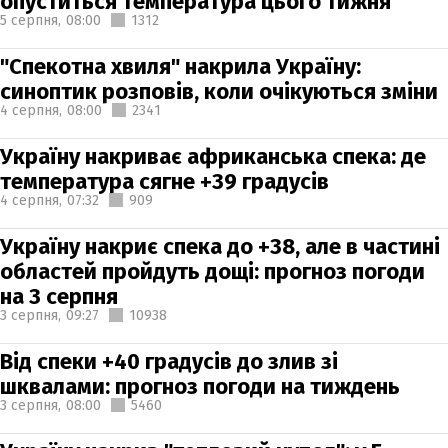
опуститься температура цього тижня
5 серпня,
08:00
1312
"Спекотна хвиля" накрила Україну:
синоптик розповів, коли очікуються зміни
4 серпня,
08:00
2341
Україну накриває африканська спека: де
температура сягне +39 градусів
4 серпня,
07:32
909
Україну накриє спека до +38, але в частині
областей пройдуть дощі: прогноз погоди
на 3 серпня
3 серпня,
09:27
10938
Від спеки +40 градусів до злив зі
шквалами: прогноз погоди на тиждень
3 серпня,
08:00
5460