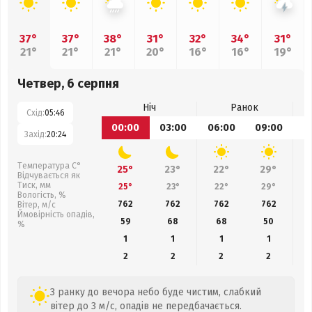
37°
37°
38°
31°
32°
34°
31°
21°
21°
21°
20°
16°
16°
19°
Четвер, 6 серпня
Ніч
Ранок
Схід:
05:46
00:00
03:00
06:00
09:00
1
Захід:
20:24
Температура С°
25°
23°
22°
29°
Відчувається як
Тиск, мм
25°
23°
22°
29°
Вологість, %
762
762
762
762
Вітер, м/с
Ймовірність опадів,
59
68
68
50
%
1
1
1
1
2
2
2
2
З ранку до вечора небо буде чистим, слабкий
вітер до 3 м/с, опадів не передбачається.