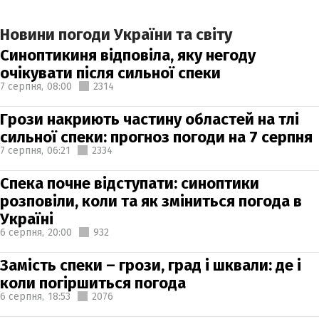
Новини погоди України та світу
Синоптикиня відповіла, яку негоду
очікувати після сильної спеки
7 серпня,
08:00
2314
Грози накриють частину областей на тлі
сильної спеки: прогноз погоди на 7 серпня
7 серпня,
06:21
2334
Спека почне відступати: синоптики
розповіли, коли та як зміниться погода в
Україні
6 серпня,
20:00
932
Замість спеки – грози, град і шквали: де і
коли погіршиться погода
6 серпня,
18:53
2076