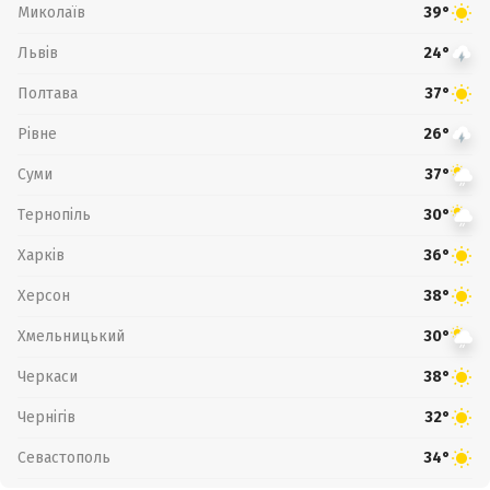
Миколаїв
39°
Львів
24°
Полтава
37°
Рівне
26°
Суми
37°
Тернопіль
30°
Харків
36°
Херсон
38°
Хмельницький
30°
Черкаси
38°
Чернігів
32°
Севастополь
34°