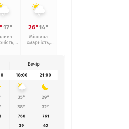
°
17°
26°
14°
нлива
Мінлива
рність,
хмарність,
кий дощ
слабкий дощ
Вечір
00
18:00
21:00
°
35°
29°
°
38°
32°
1
760
761
39
62