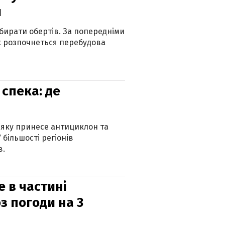
и
бирати обертів. За попередніми
х розпочнеться перебудова
спека: де
 яку принесе антициклон та
 більшості регіонів
в.
е в частині
з погоди на 3