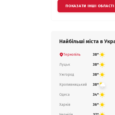
ПОКАЗАТИ ІНШІ ОБЛАСТІ
Найбільші міста в Укра
Тернопіль
38°
Луцьк
38°
Ужгород
38°
Кропивницький
38°
Одеса
34°
Харків
36°
Чернігів
37°