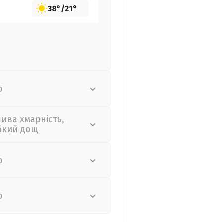
38°
/
21°
о
лива хмарність,
бкий дощ
о
о