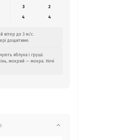
3
2
4
4
 вітер до 3 м/с.
чері дощитиме.
ують яблука і груші.
сінь, мокрий — мокра. Ночі
о