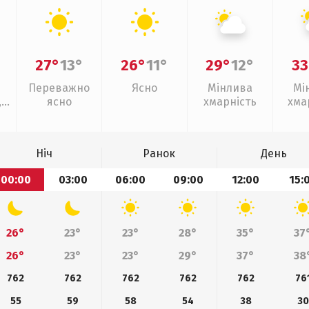
27°
13°
26°
11°
29°
12°
33
Переважно
Ясно
Мінлива
Мі
,
ясно
хмарність
хма
слаб
Ніч
Ранок
День
00:00
03:00
06:00
09:00
12:00
15:
26°
23°
23°
28°
35°
37
26°
23°
23°
29°
37°
38
762
762
762
762
762
76
55
59
58
54
38
30