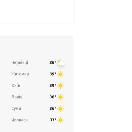
Чернівці
36°
Житомир
39°
Київ
39°
Львів
38°
Суми
36°
Черкаси
37°