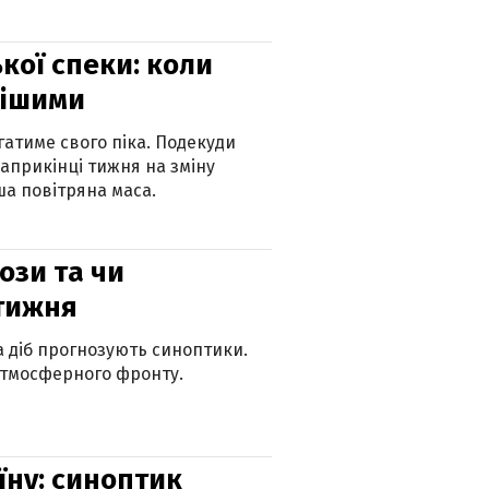
кої спеки: коли
нішими
атиме свого піка. Подекуди
наприкінці тижня на зміну
а повітряна маса.
рози та чи
 тижня
ка діб прогнозують синоптики.
атмосферного фронту.
їну: синоптик