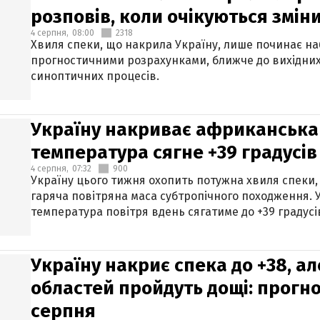
розповів, коли очікуються змін
4 серпня,
08:00
2318
Хвиля спеки, що накрила Україну, лише починає на
прогностичними розрахунками, ближче до вихідни
синоптичних процесів.
Україну накриває африканська 
температура сягне +39 градусів
4 серпня,
07:32
900
Україну цього тижня охопить потужна хвиля спеки,
гаряча повітряна маса субтропічного походження. У
температура повітря вдень сягатиме до +39 градусі
Україну накриє спека до +38, ал
областей пройдуть дощі: прогно
серпня