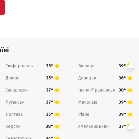
їні
Сімферополь
Вінниця
35°
39°
Дніпро
Донецьк
35°
36°
Запоріжжя
Івано-Франківськ
37°
38°
Луганськ
Миколаїв
37°
39°
Полтава
Рівне
35°
39°
Херсон
Хмельницький
38°
37°
Севастополь
34°