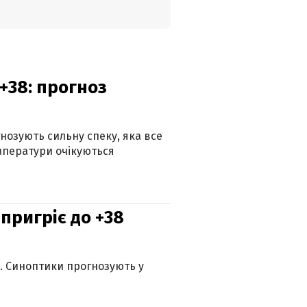
+38: прогноз
гнозують сильну спеку, яка все
мператури очікуються
 пригріє до +38
ю. Синоптики прогнозують у