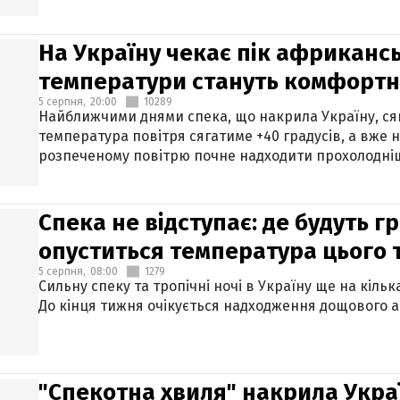
На Україну чекає пік африкансь
температури стануть комфорт
5 серпня,
20:00
10289
Найближчими днями спека, що накрила Україну, сяг
температура повітря сягатиме +40 градусів, а вже 
розпеченому повітрю почне надходити прохолодніш
Спека не відступає: де будуть г
опуститься температура цього
5 серпня,
08:00
1279
Сильну спеку та тропічні ночі в Україну ще на кіль
До кінця тижня очікується надходження дощового 
"Спекотна хвиля" накрила Укра