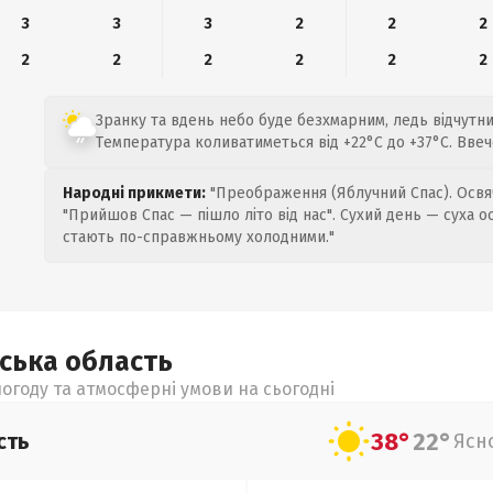
3
3
3
2
2
2
2
2
2
2
2
2
Зранку та вдень небо буде безхмарним, ледь відчутний
Температура коливатиметься від +22°C до +37°C. Вве
Народні прикмети:
"Преображення (Яблучний Спас). Освяч
"Прийшов Спас — пішло літо від нас". Сухий день — суха о
стають по-справжньому холодними."
ьська
область
огоду та атмосферні умови на сьогодні
38°
22°
сть
Ясн