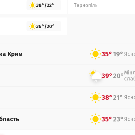
38°
/
22°
Тернопіль
36°
/
20°
35°
19°
ка Крим
Ясн
Мін
39°
20°
сла
38°
21°
Ясн
35°
23°
бласть
Ясн