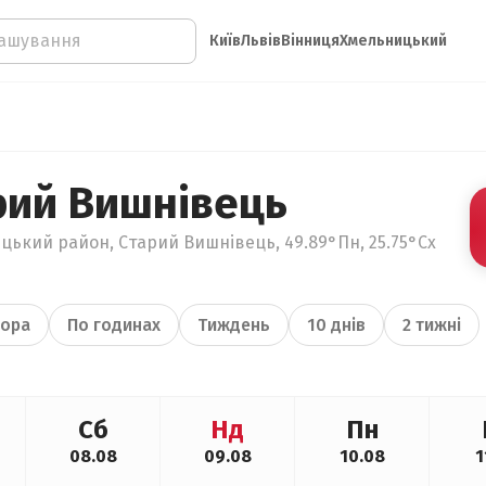
Київ
Львів
Вінниця
Хмельницький
рий Вишнівець
цький район, Старий Вишнівець, 49.89°Пн, 25.75°Сх
ора
По годинах
Тиждень
10 днів
2 тижні
Сб
Нд
Пн
08.08
09.08
10.08
1