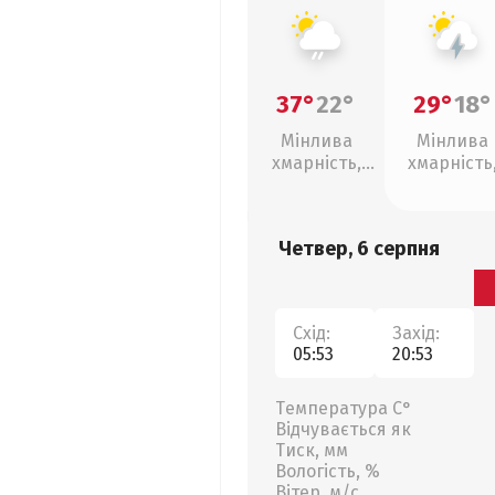
37°
22°
29°
18°
Мінлива
Мінлива
хмарність,
хмарність
слабкий дощ
грози
Четвер, 6 серпня
Схід:
Захід:
05:53
20:53
Температура С°
Відчувається як
Тиск, мм
Вологість, %
Вітер, м/с