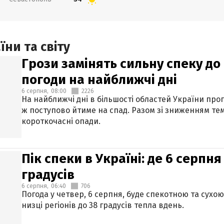
ни та світу
Грози замінять сильну спеку до 
погоди на найближчі дні
6 серпня,
08:00
2226
На найближчі дні в більшості областей України про
ж поступово йтиме на спад. Разом зі зниженням те
короткочасні опади.
Пік спеки в Україні: де 6 серпня
градусів
6 серпня,
06:40
706
Погода у четвер, 6 серпня, буде спекотною та сухо
низці регіонів до 38 градусів тепла вдень.