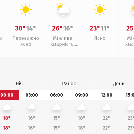
30°
14°
26°
16°
23°
11°
25
о
Переважно
Мінлива
Ясно
Мі
ясно
хмарність,
хма
слабкий дощ
Ніч
Ранок
День
00:00
03:00
06:00
09:00
12:00
15:
18°
16°
15°
18°
22°
23
18°
16°
15°
18°
22°
23