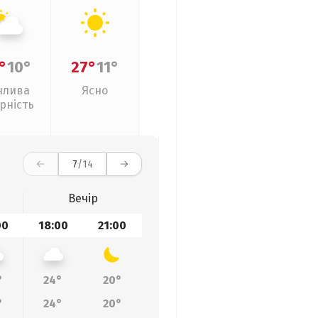
°
10°
27°
11°
нлива
Ясно
рність
7
/14
Вечір
00
18:00
21:00
°
24°
20°
°
24°
20°