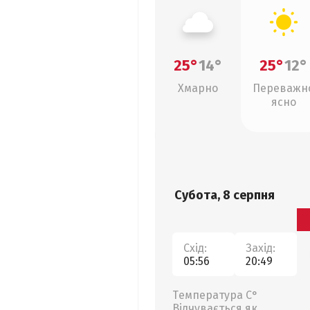
25°
14°
25°
12°
Хмарно
Переважн
ясно
Субота, 8 серпня
Схід:
Захід:
05:56
20:49
Температура С°
Відчувається як