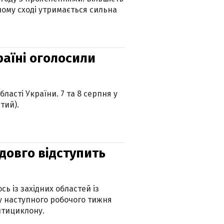
ному сході утримається сильна
країні оголосили
ласті України. 7 та 8 серпня у
тий).
адовго відступить
ь із західних областей із
 наступного робочого тижня
нтициклону.