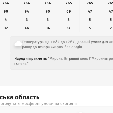
764
764
764
765
765
76
90
94
90
69
47
47
4
3
3
3
5
5
32
46
34
14
5
2
Температура від +14°C до +25°C, ідеальні умови для ак
ранку до вечора хмарно, без опадів.
Народні прикмети:
"Мирона. Вітряний день ("Мирон-вітро
і січень."
ьська
область
огоду та атмосферні умови на сьогодні