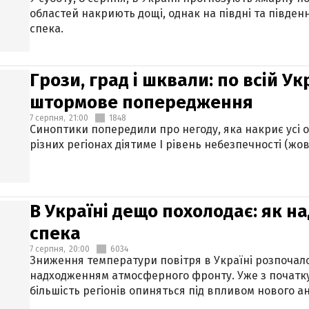
областей накриють дощі, однак на півдні та півден
спека.
Грози, град і шквали: по всій У
штормове попередження
7 серпня,
21:00
1848
Синоптики попередили про негоду, яка накриє усі об
різних регіонах діятиме І рівень небезпечності (жов
В Україні дещо похолодає: як н
спека
7 серпня,
20:00
6034
Зниження температури повітря в Україні розпочалос
надходженням атмосферного фронту. Уже з початку
більшість регіонів опиняться під впливом нового а