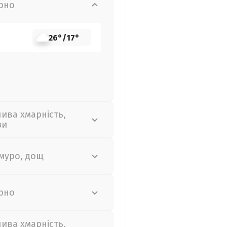
рно
26°
/
17°
лива хмарність,
зи
муро, дощ
рно
лива хмарність,