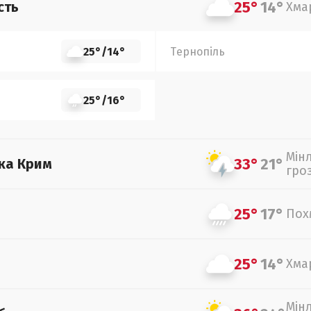
25°
14°
сть
Хма
25°
/
14°
Тернопіль
25°
/
16°
Мін
33°
21°
ка Крим
гро
25°
17°
Пох
25°
14°
Хма
Мін