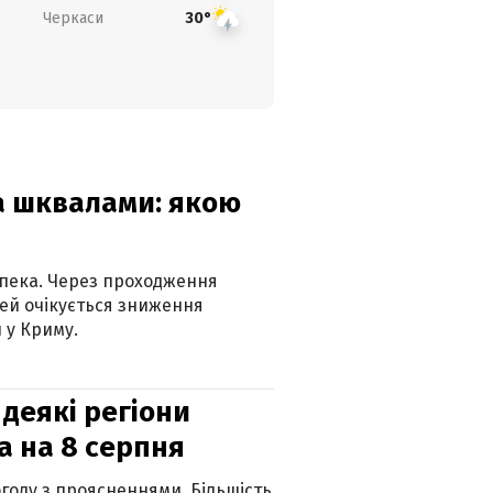
Черкаси
30°
та шквалами: якою
спека. Через проходження
ей очікується зниження
 у Криму.
 деякі регіони
а на 8 серпня
огоду з проясненнями. Більшість