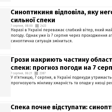
Синоптикиня відповіла, яку нег
сильної спеки
7 серпня,
08:00
2433
Наразі в Україні переважає слабкий вітер, який м
погоду. Однак уже із 7 серпня через проходження 
синоптична ситуація зміниться.
Грози накриють частину областе
спеки: прогноз погоди на 7 сер
7 серпня,
06:21
2387
У п'ятницю, 7 серпня, в Україні подекуди утримаєт
прогнозують мінливу хмарність та опади у низці рег
Спека почне відступати: синопт