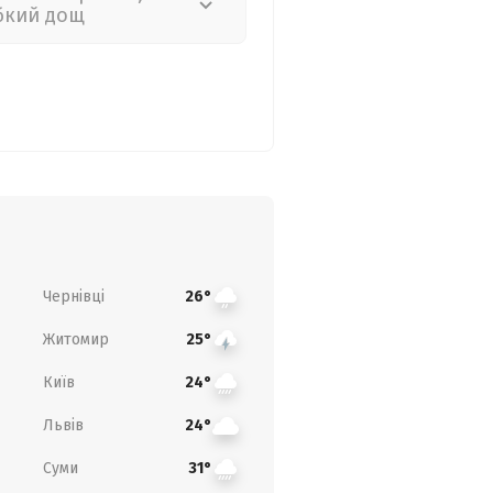
бкий дощ
Чернівці
26°
Житомир
25°
Київ
24°
Львів
24°
Суми
31°