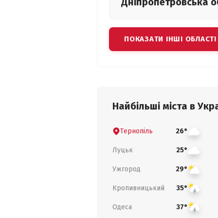
Дніпропетровська
о
ПОКАЗАТИ ІНШІ ОБЛАСТІ
Найбільші міста в Укра
Тернопіль
26°
Луцьк
25°
Ужгород
29°
Кропивницький
35°
Одеса
37°