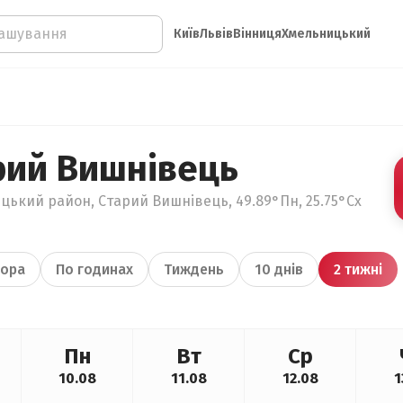
Київ
Львів
Вінниця
Хмельницький
рий Вишнівець
цький район, Старий Вишнівець, 49.89°Пн, 25.75°Сх
ора
По годинах
Тиждень
10 днів
2 тижні
Пн
Вт
Ср
10.08
11.08
12.08
1