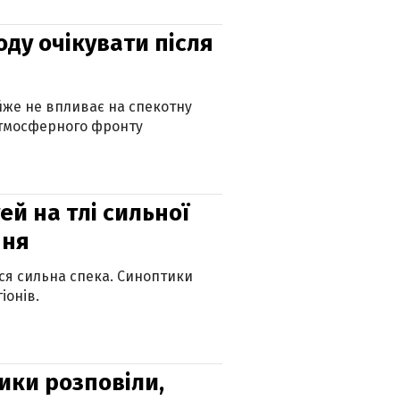
оду очікувати після
айже не впливає на спекотну
атмосферного фронту
й на тлі сильної
пня
ься сильна спека. Синоптики
іонів.
ики розповіли,