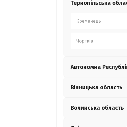
Тернопільська
обла
Кременець
Чортків
Автономна Республі
Вінницька
область
Волинська
область