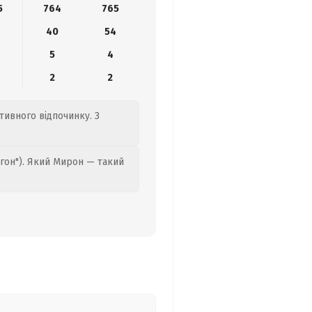
5
764
765
40
54
5
4
2
2
тивного відпочинку. З
гон"). Який Мирон — такий