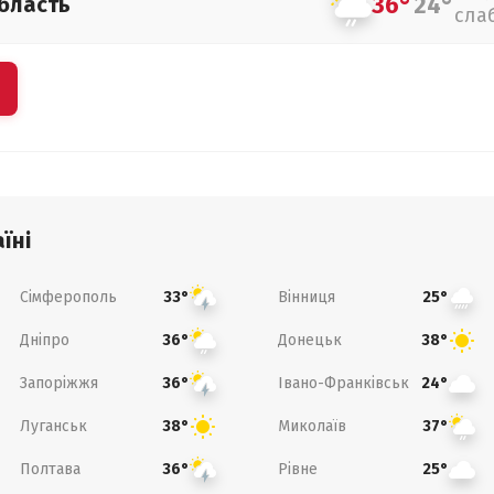
36°
24°
бласть
сла
їні
Сімферополь
Вінниця
33°
25°
Дніпро
Донецьк
36°
38°
Запоріжжя
Івано-Франківськ
36°
24°
Луганськ
Миколаїв
38°
37°
Полтава
Рівне
36°
25°