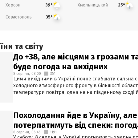
Херсон
Хмельницький
39°
25°
Севастополь
35°
ни та світу
До +38, але місцями з грозами 
буде погода на вихідних
8 серпня,
08:00
351
Цими вихідними в Україні почне слабшати сильна 
холодного атмосферного фронту в більшості област
температури повітря, одна не на південному сході й
Похолодання йде в Україну, але
потерпатимуть від спеки: погод
8 серпня,
06:46
1191
У суботу, 8 серпня, в Україні прогнозують хмарну п