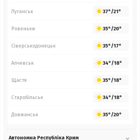
Луганськ
37°
/
21°
Ровеньки
35°
/
20°
Сіверськодонецьк
35°
/
17°
Алчевськ
34°
/
18°
Щастя
35°
/
18°
Старобільськ
34°
/
18°
Довжанськ
35°
/
20°
Автономна Республіка Крим