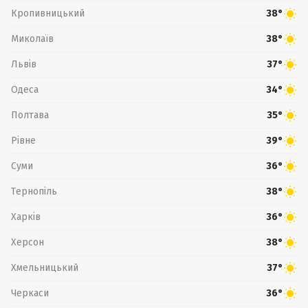
Кропивницький
38°
Миколаїв
38°
Львів
37°
Одеса
34°
Полтава
35°
Рівне
39°
Суми
36°
Тернопіль
38°
Харків
36°
Херсон
38°
Хмельницький
37°
Черкаси
36°