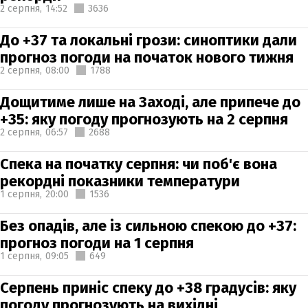
2 серпня,
14:52
3636
До +37 та локальні грози: синоптики дали
прогноз погоди на початок нового тижня
2 серпня,
08:00
1788
Дощитиме лише на Заході, але припече до
+35: яку погоду прогнозують на 2 серпня
2 серпня,
06:57
2688
Спека на початку серпня: чи поб'є вона
рекордні показники температури
1 серпня,
20:00
1536
Без опадів, але із сильною спекою до +37:
прогноз погоди на 1 серпня
1 серпня,
09:05
649
Серпень приніс спеку до +38 градусів: яку
погоду прогнозують на вихідні