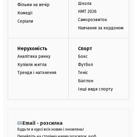
Школа
Фільми на вечір
НМТ 2026
Комедії
Саморозвиток
Серіали
Навчання за кордоном
Нерухомість
Спорт
Аналітика ринку
Бокс
Купівля житла
Футбол
Тренди і натхнення
Теніс
Біатлон
Інші види спорту
Email - розсилка
Будьте в курсі всіх новин і оновлень!
Перейдіть на сторінку наших розсилок, щоб