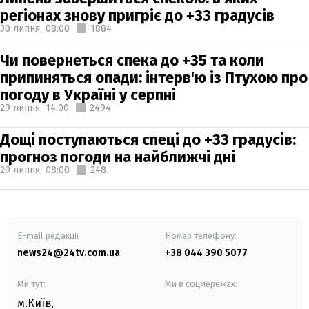
регіонах знову пригріє до +33 градусів
30 липня,
08:00
1884
Чи повернеться спека до +35 та коли
припиняться опади: інтерв'ю із Птухою про
погоду в Україні у серпні
29 липня,
14:00
2494
Дощі поступаються спеці до +33 градусів:
прогноз погоди на найближчі дні
29 липня,
08:00
248
E-mail редакції
Номер телефону:
news24@24tv.com.ua
+38 044 390 5077
Ми тут:
Ми в соцмережах:
м.Київ
,