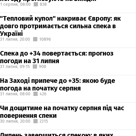
1 серпня,
08:00
838
"Тепловий купол" накриває Європу: як
довго протримається сильна спека в
Україні
31 липня,
20:00
10896
Спека до +34 повертається: прогноз
погоди на 31 липня
31 липня,
09:15
908
На Заході припече до +35: якою буде
погода на початку серпня
31 липня,
08:00
426
Чи дощитиме на початку серпня під час
повернення спеки
30 липня,
20:00
2315
Липень завершиться спекою: в яких