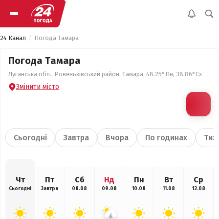
24 Канал
Погода Тамара
Погода Тамара
Луганська обл., Ровеньківський район, Тамара, 48.25°Пн, 38.86°Сх
Змінити місто
Сьогодні
Завтра
Вчора
По годинах
Тиж
Чт
Пт
Сб
Нд
Пн
Вт
Ср
Сьогодні
Завтра
08.08
09.08
10.08
11.08
12.08