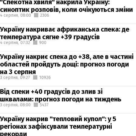
"Спекотна хвиля" накрила Україну:
синоптик розповів, коли очікуються зміни
4 серпня,
08:00
2306
Україну накриває африканська спека: де
температура сягне +39 градусів
4 серпня,
07:32
900
Україну накриє спека до +38, але в частині
областей пройдуть дощі: прогноз погоди
на 3 серпня
3 серпня,
09:27
10926
Від спеки +40 градусів до злив зі
шквалами: прогноз погоди на тиждень
3 серпня,
08:00
5437
Україну накрив "тепловий купол": у 5
регіонах зафіксували температурні
рекорди