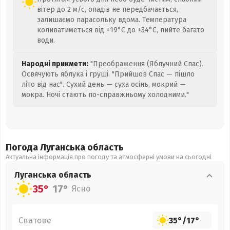
вітер до 2 м/с, опадів не передбачається,
залишаємо парасольку вдома. Температура
коливатиметься від +19°C до +34°C, пийте багато
води.
Народні прикмети:
"Преображення (Яблучний Спас).
Освячують яблука і груші. "Прийшов Спас — пішло
літо від нас". Сухий день — суха осінь, мокрий —
мокра. Ночі стають по-справжньому холодними."
Погода Луганська
область
Актуальна інформація про погоду та атмосферні умови на сьогодні
Луганська
область
35°
17°
Ясно
Сватове
35°
/
17°