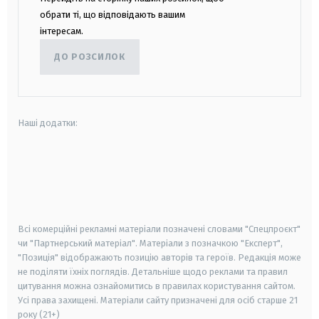
обрати ті, що відповідають вашим
інтересам.
ДО РОЗСИЛОК
Наші додатки:
android
apple
smart tv
samsung smart tv
Всі комерційні рекламні матеріали позначені словами "Спецпроєкт"
чи "Партнерський матеріал". Матеріали з позначкою "Експерт",
"Позиція" відображають позицію авторів та героїв. Редакція може
не поділяти їхніх поглядів. Детальніше щодо реклами та правил
цитування можна ознайомитись в правилах користування сайтом.
Усі права захищені.
Матеріали сайту призначені для осіб старше
21
року (21+)