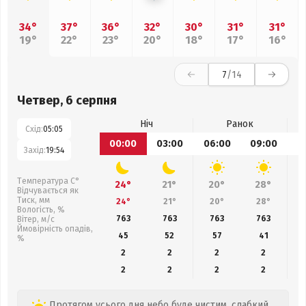
34°
37°
36°
32°
30°
31°
31°
19°
22°
23°
20°
18°
17°
16°
7
/14
Четвер, 6 серпня
Ніч
Ранок
Схід:
05:05
00:00
03:00
06:00
09:00
1
Захід:
19:54
Температура С°
24°
21°
20°
28°
Відчувається як
Тиск, мм
24°
21°
20°
28°
Вологість, %
763
763
763
763
Вітер, м/с
Ймовірність опадів,
45
52
57
41
%
2
2
2
2
2
2
2
2
Протягом усього дня небо буде чистим, слабкий