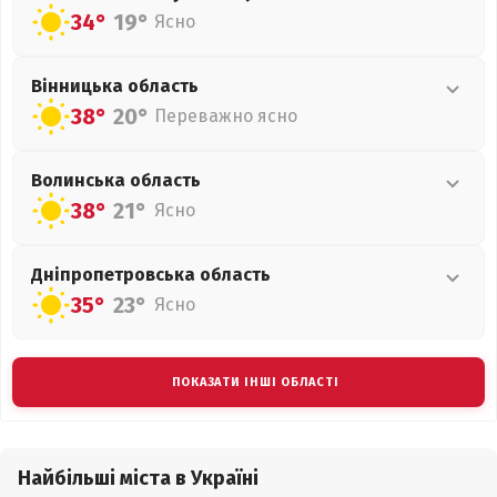
34°
19°
Ясно
Вінницька
область
38°
20°
Переважно ясно
Волинська
область
38°
21°
Ясно
Дніпропетровська
область
35°
23°
Ясно
ПОКАЗАТИ ІНШІ ОБЛАСТІ
Найбільші міста в Україні