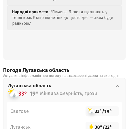
Народні прикмети:
"Пимена. Лелеки відлітають у
теплі краї. Якщо відлетіли до цього дня — зима буде
ранньою."
Погода Луганська
область
Актуальна інформація про погоду та атмосферні умови на сьогодні
Луганська
область
33°
19°
Мінлива хмарність, грози
Сватове
33°
/
19°
Луганськ
38°
/
22°