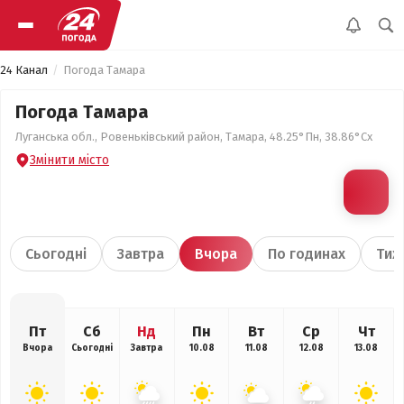
24 Канал
Погода Тамара
Погода Тамара
Луганська обл., Ровеньківський район, Тамара, 48.25°Пн, 38.86°Сх
Змінити місто
Сьогодні
Завтра
Вчора
По годинах
Тиж
Пт
Сб
Нд
Пн
Вт
Ср
Чт
Вчора
Сьогодні
Завтра
10.08
11.08
12.08
13.08