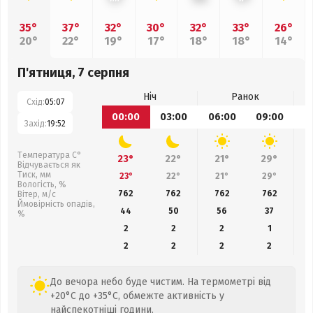
35°
37°
32°
30°
32°
33°
26°
20°
22°
19°
17°
18°
18°
14°
П'ятниця, 7 серпня
Ніч
Ранок
Схід:
05:07
00:00
03:00
06:00
09:00
1
Захід:
19:52
Температура С°
23°
22°
21°
29°
Відчувається як
Тиск, мм
23°
22°
21°
29°
Вологість, %
762
762
762
762
Вітер, м/с
Ймовірність опадів,
44
50
56
37
%
2
2
2
1
2
2
2
2
До вечора небо буде чистим. На термометрі від
+20°C до +35°C, обмежте активність у
найспекотніші години.