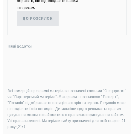
обрати ті, що відповідають вашим
інтересам.
ДО РОЗСИЛОК
Наші додатки:
android
apple
smart tv
samsung smart tv
Всі комерційні рекламні матеріали позначені словами "Спецпроєкт"
чи "Партнерський матеріал". Матеріали з позначкою "Експерт",
"Позиція" відображають позицію авторів та героїв. Редакція може
не поділяти їхніх поглядів. Детальніше щодо реклами та правил
цитування можна ознайомитись в правилах користування сайтом.
Усі права захищені.
Матеріали сайту призначені для осіб старше
21
року (21+)