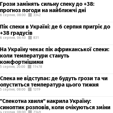
Грози замінять сильну спеку до +38:
прогноз погоди на найближчі дні
6 серпня,
08:00
3342
Пік спеки в Україні: де 6 серпня пригріє до
+38 градусів
6 серпня,
06:40
831
На Україну чекає пік африканської спеки:
коли температури стануть
комфортнішими
5 серпня,
20:00
11478
Спека не відступає: де будуть грози та чи
опуститься температура цього тижня
5 серпня,
08:00
1319
"Спекотна хвиля" накрила Україну:
синоптик розповів, коли очікуються зміни
4 серпня,
08:00
2349