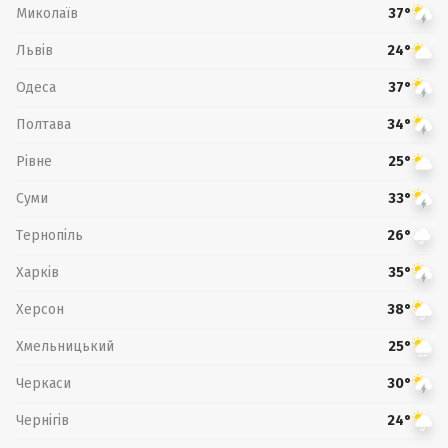
Миколаїв
37°
Львів
24°
Одеса
37°
Полтава
34°
Рівне
25°
Суми
33°
Тернопіль
26°
Харків
35°
Херсон
38°
Хмельницький
25°
Черкаси
30°
Чернігів
24°