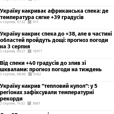
Україну накриває африканська спека: де
температура сягне +39 градусів
4 серпня,
07:32
911
Україну накриє спека до +38, але в частині
областей пройдуть дощі: прогноз погоди
на 3 серпня
3 серпня,
09:27
10977
Від спеки +40 градусів до злив зі
шквалами: прогноз погоди на тиждень
3 серпня,
08:00
5462
Україну накрив "тепловий купол": у 5
регіонах зафіксували температурні
рекорди
2 серпня,
14:52
3681