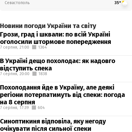
Севастополь
35°
Новини погоди України та світу
Грози, град і шквали: по всій Україні
оголосили штормове попередження
7 серпня,
21:00
1364
В Україні дещо похолодає: як надовго
відступить спека
7 серпня,
20:00
1838
Похолодання йде в Україну, але деякі
регіони потерпатимуть від спеки: погода
на 8 серпня
7 серпня,
17:39
604
Синоптикиня відповіла, яку негоду
очікувати після сильної спеки