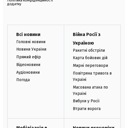
Політика конфіденційності
додатку
Всі новини
Війна Росії з
Головні новини
Україною
Новини України
Ракетні обстріли
Прямий ефір
Карта бойових дій
Відеоновини
Мирні переговори
Аудіоновини
Повітряна тривога в
Україні
Погода
Масована атака по
Україні
Вибухи у Росії
Втрати ворога
Мобілізація в
Новини економіки