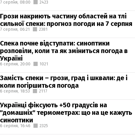
7 серпня,
08:00
2423
Грози накриють частину областей на тлі
сильної спеки: прогноз погоди на 7 серпня
7 серпня,
06:21
2381
Спека почне відступати: синоптики
розповіли, коли та як зміниться погода в
Україні
6 серпня,
20:00
1021
Замість спеки – грози, град і шквали: де і
коли погіршиться погода
6 серпня,
18:53
2117
Українці фіксують +50 градусів на
"домашніх" термометрах: що на це кажуть
синоптики
6 серпня,
16:46
2325