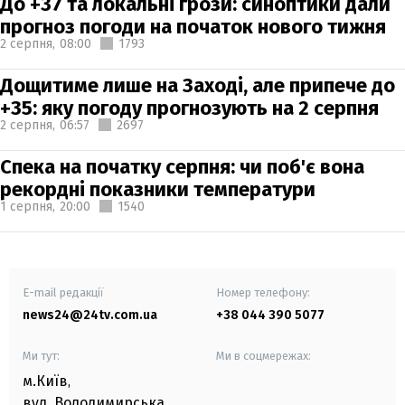
До +37 та локальні грози: синоптики дали
прогноз погоди на початок нового тижня
2 серпня,
08:00
1793
Дощитиме лише на Заході, але припече до
+35: яку погоду прогнозують на 2 серпня
2 серпня,
06:57
2697
Спека на початку серпня: чи поб'є вона
рекордні показники температури
1 серпня,
20:00
1540
E-mail редакції
Номер телефону:
news24@24tv.com.ua
+38 044 390 5077
Ми тут:
Ми в соцмережах:
м.Київ
,
вул. Володимирська