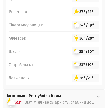
Ровеньки
37°
/
22°
Сіверськодонецьк
34°
/
19°
Алчевськ
36°
/
20°
Щастя
35°
/
20°
Старобільськ
33°
/
19°
Довжанськ
36°
/
21°
Автономна Республіка Крим
33°
20°
Мінлива хмарність, слабкий дощ