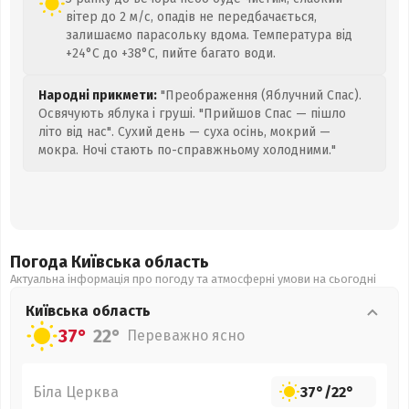
вітер до 2 м/с, опадів не передбачається,
залишаємо парасольку вдома. Температура від
+24°C до +38°C, пийте багато води.
Народні прикмети:
"Преображення (Яблучний Спас).
Освячують яблука і груші. "Прийшов Спас — пішло
літо від нас". Сухий день — суха осінь, мокрий —
мокра. Ночі стають по-справжньому холодними."
Погода Київська
область
Актуальна інформація про погоду та атмосферні умови на сьогодні
Київська
область
37°
22°
Переважно ясно
Біла Церква
37°
/
22°