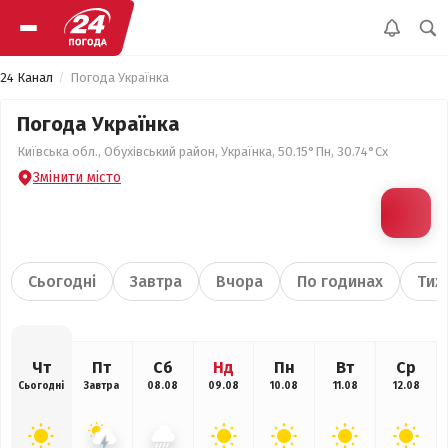
24 Канал
Погода Українка
Погода Українка
Київська обл., Обухівський район, Українка, 50.15°Пн, 30.74°Сх
Змінити місто
Сьогодні
Завтра
Вчора
По годинах
Тиж
Чт
Пт
Сб
Нд
Пн
Вт
Ср
Сьогодні
Завтра
08.08
09.08
10.08
11.08
12.08