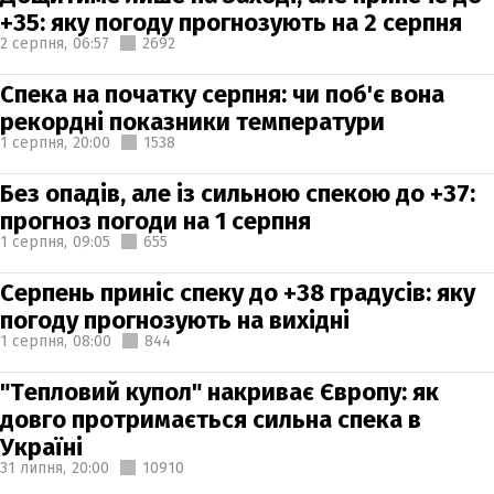
+35: яку погоду прогнозують на 2 серпня
2 серпня,
06:57
2692
Спека на початку серпня: чи поб'є вона
рекордні показники температури
1 серпня,
20:00
1538
Без опадів, але із сильною спекою до +37:
прогноз погоди на 1 серпня
1 серпня,
09:05
655
Серпень приніс спеку до +38 градусів: яку
погоду прогнозують на вихідні
1 серпня,
08:00
844
"Тепловий купол" накриває Європу: як
довго протримається сильна спека в
Україні
31 липня,
20:00
10910