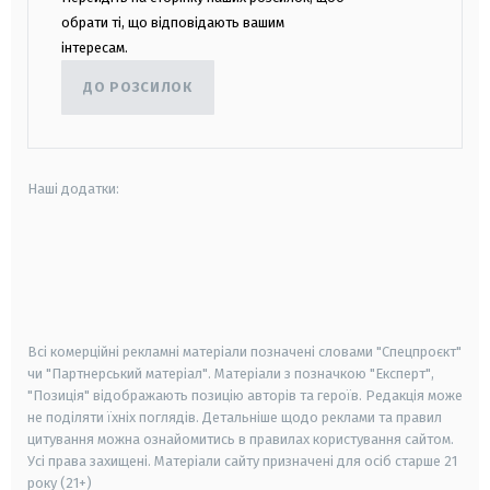
обрати ті, що відповідають вашим
інтересам.
ДО РОЗСИЛОК
Наші додатки:
android
apple
smart tv
samsung smart tv
Всі комерційні рекламні матеріали позначені словами "Спецпроєкт"
чи "Партнерський матеріал". Матеріали з позначкою "Експерт",
"Позиція" відображають позицію авторів та героїв. Редакція може
не поділяти їхніх поглядів. Детальніше щодо реклами та правил
цитування можна ознайомитись в правилах користування сайтом.
Усі права захищені.
Матеріали сайту призначені для осіб старше
21
року (21+)