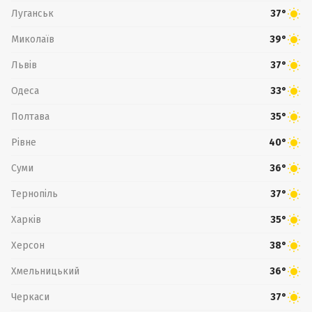
Луганськ
37°
Миколаїв
39°
Львів
37°
Одеса
33°
Полтава
35°
Рівне
40°
Суми
36°
Тернопіль
37°
Харків
35°
Херсон
38°
Хмельницький
36°
Черкаси
37°