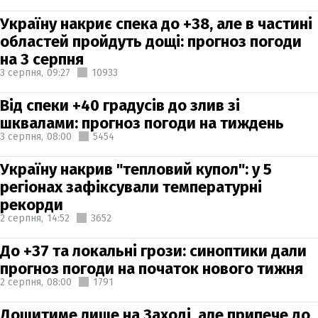
Україну накриє спека до +38, але в частині
областей пройдуть дощі: прогноз погоди
на 3 серпня
3 серпня,
09:27
10933
Від спеки +40 градусів до злив зі
шквалами: прогноз погоди на тиждень
3 серпня,
08:00
5454
Україну накрив "тепловий купол": у 5
регіонах зафіксували температурні
рекорди
2 серпня,
14:52
3652
До +37 та локальні грози: синоптики дали
прогноз погоди на початок нового тижня
2 серпня,
08:00
1791
Дощитиме лише на Заході, але припече до