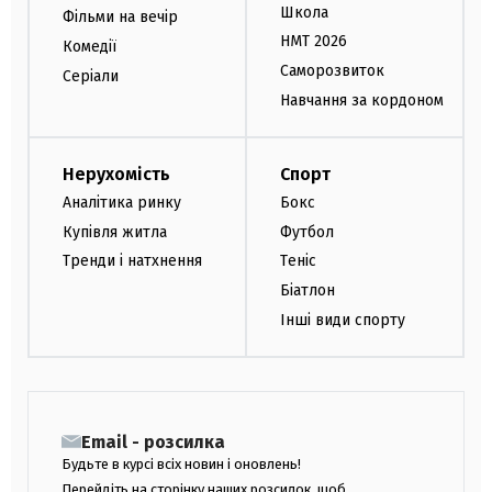
Школа
Фільми на вечір
НМТ 2026
Комедії
Саморозвиток
Серіали
Навчання за кордоном
Нерухомість
Спорт
Аналітика ринку
Бокс
Купівля житла
Футбол
Тренди і натхнення
Теніс
Біатлон
Інші види спорту
Email - розсилка
Будьте в курсі всіх новин і оновлень!
Перейдіть на сторінку наших розсилок, щоб