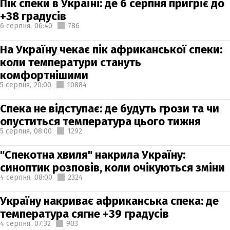
Пік спеки в Україні: де 6 серпня пригріє до
+38 градусів
6 серпня,
06:40
786
На Україну чекає пік африканської спеки:
коли температури стануть
комфортнішими
5 серпня,
20:00
10884
Спека не відступає: де будуть грози та чи
опуститься температура цього тижня
5 серпня,
08:00
1292
"Спекотна хвиля" накрила Україну:
синоптик розповів, коли очікуються зміни
4 серпня,
08:00
2324
Україну накриває африканська спека: де
температура сягне +39 градусів
4 серпня,
07:32
903