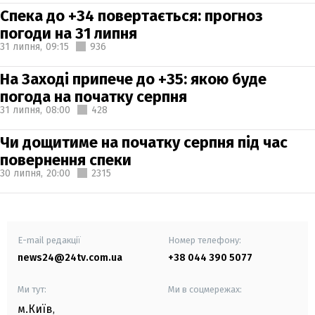
Спека до +34 повертається: прогноз
погоди на 31 липня
31 липня,
09:15
936
На Заході припече до +35: якою буде
погода на початку серпня
31 липня,
08:00
428
Чи дощитиме на початку серпня під час
повернення спеки
30 липня,
20:00
2315
E-mail редакції
Номер телефону:
news24@24tv.com.ua
+38 044 390 5077
Ми тут:
Ми в соцмережах:
м.Київ
,