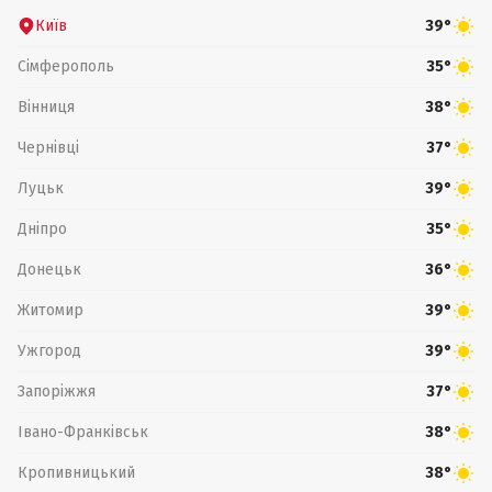
Київ
39°
Сімферополь
35°
Вінниця
38°
Чернівці
37°
Луцьк
39°
Дніпро
35°
Донецьк
36°
Житомир
39°
Ужгород
39°
Запоріжжя
37°
Івано-Франківськ
38°
Кропивницький
38°