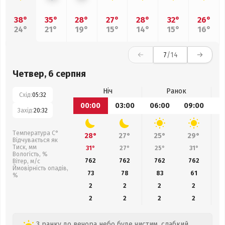
38°
35°
28°
27°
28°
32°
26°
24°
21°
19°
15°
14°
15°
16°
7
/14
Четвер, 6 серпня
Ніч
Ранок
Схід:
05:32
00:00
03:00
06:00
09:00
1
Захід:
20:32
Температура С°
28°
27°
25°
29°
Відчувається як
Тиск, мм
31°
27°
25°
31°
Вологість, %
762
762
762
762
Вітер, м/с
Ймовірність опадів,
73
78
83
61
%
2
2
2
2
2
2
2
2
З ранку до вечора небо буде чистим, слабкий