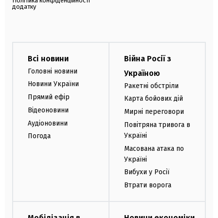
Політика конфіденційності
додатку
Всі новини
Війна Росії з
Головні новини
Україною
Новини України
Ракетні обстріли
Прямий ефір
Карта бойових дій
Відеоновини
Мирні переговори
Аудіоновини
Повітряна тривога в
Україні
Погода
Масована атака по
Україні
Вибухи у Росії
Втрати ворога
Мобілізація в
Новини економіки