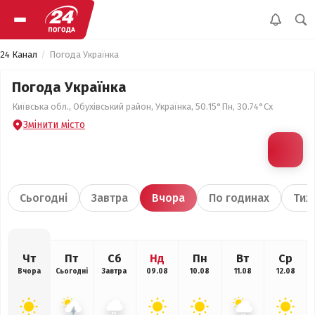
24 Канал
Погода Українка
Погода Українка
Київська обл., Обухівський район, Українка, 50.15°Пн, 30.74°Сх
Змінити місто
Сьогодні
Завтра
Вчора
По годинах
Тиж
Чт
Пт
Сб
Нд
Пн
Вт
Ср
Вчора
Сьогодні
Завтра
09.08
10.08
11.08
12.08