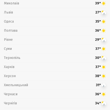
Миколаїв
39°
Львів
27°
Одеса
35°
Полтава
36°
Рівне
29°
Суми
37°
Тернопіль
30°
Харків
37°
Херсон
38°
Хмельницький
31°
Черкаси
36°
Чернігів
34°