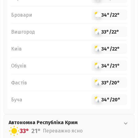
Бровари
34°
/
22°
Вишгород
33°
/
22°
Київ
34°
/
22°
Обухів
34°
/
21°
Фастів
33°
/
20°
Буча
34°
/
20°
Автономна Республіка Крим
33°
21°
Переважно ясно