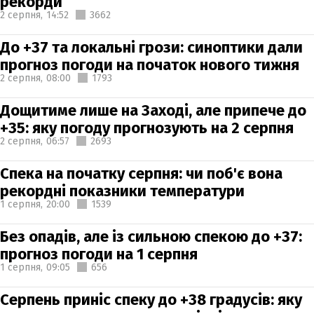
рекорди
2 серпня,
14:52
3662
До +37 та локальні грози: синоптики дали
прогноз погоди на початок нового тижня
2 серпня,
08:00
1793
Дощитиме лише на Заході, але припече до
+35: яку погоду прогнозують на 2 серпня
2 серпня,
06:57
2693
Спека на початку серпня: чи поб'є вона
рекордні показники температури
1 серпня,
20:00
1539
Без опадів, але із сильною спекою до +37:
прогноз погоди на 1 серпня
1 серпня,
09:05
656
Серпень приніс спеку до +38 градусів: яку