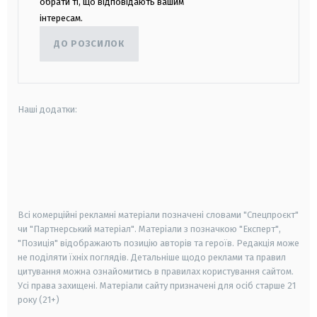
обрати ті, що відповідають вашим
інтересам.
ДО РОЗСИЛОК
Наші додатки:
android
apple
smart tv
samsung smart tv
Всі комерційні рекламні матеріали позначені словами "Спецпроєкт"
чи "Партнерський матеріал". Матеріали з позначкою "Експерт",
"Позиція" відображають позицію авторів та героїв. Редакція може
не поділяти їхніх поглядів. Детальніше щодо реклами та правил
цитування можна ознайомитись в правилах користування сайтом.
Усі права захищені.
Матеріали сайту призначені для осіб старше
21
року (21+)