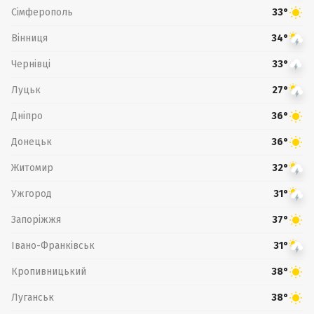
Сімферополь
33°
Вінниця
34°
Чернівці
33°
Луцьк
27°
Дніпро
36°
Донецьк
36°
Житомир
32°
Ужгород
31°
Запоріжжя
37°
Івано-Франківськ
31°
Кропивницький
38°
Луганськ
38°