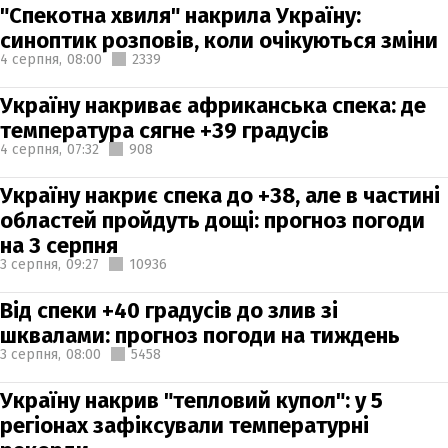
"Спекотна хвиля" накрила Україну:
синоптик розповів, коли очікуються зміни
4 серпня,
08:00
2339
Україну накриває африканська спека: де
температура сягне +39 градусів
4 серпня,
07:32
908
Україну накриє спека до +38, але в частині
областей пройдуть дощі: прогноз погоди
на 3 серпня
3 серпня,
09:27
10936
Від спеки +40 градусів до злив зі
шквалами: прогноз погоди на тиждень
3 серпня,
08:00
5458
Україну накрив "тепловий купол": у 5
регіонах зафіксували температурні