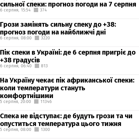
сильної спеки: прогноз погоди на 7 серпня
6 серпня,
15:54
374
Грози замінять сильну спеку до +38:
прогноз погоди на найближчі дні
6 серпня,
08:00
3220
Пік спеки в Україні: де 6 серпня пригріє до
+38 градусів
6 серпня,
06:40
813
На Україну чекає пік африканської спеки:
коли температури стануть
комфортнішими
5 серпня,
20:00
11346
Спека не відступає: де будуть грози та чи
опуститься температура цього тижня
5 серпня,
08:00
1300