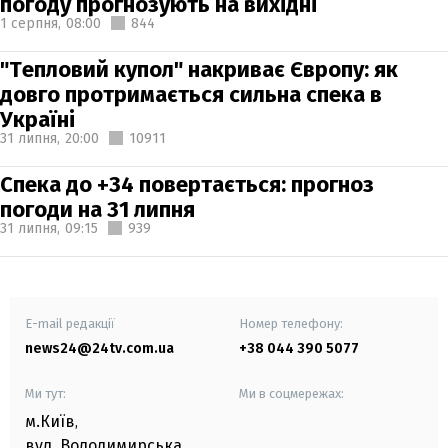
погоду прогнозують на вихідні
1 серпня,
08:00
844
"Тепловий купол" накриває Європу: як
довго протримається сильна спека в
Україні
31 липня,
20:00
10911
Спека до +34 повертається: прогноз
погоди на 31 липня
31 липня,
09:15
939
E-mail редакції
Номер телефону:
news24@24tv.com.ua
+38 044 390 5077
Ми тут:
Ми в соцмережах:
м.Київ
,
вул. Володимирська