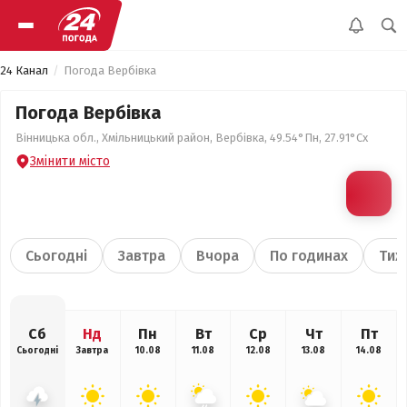
24 Канал
Погода Вербівка
Погода Вербівка
Вінницька обл., Хмільницький район, Вербівка, 49.54°Пн, 27.91°Сх
Змінити місто
Сьогодні
Завтра
Вчора
По годинах
Тиж
Сб
Нд
Пн
Вт
Ср
Чт
Пт
Сьогодні
Завтра
10.08
11.08
12.08
13.08
14.08