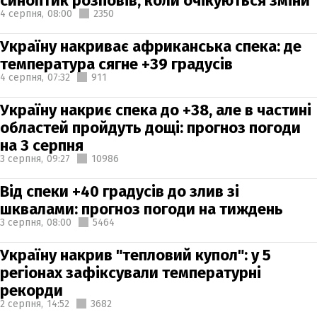
синоптик розповів, коли очікуються зміни
4 серпня,
08:00
2350
Україну накриває африканська спека: де
температура сягне +39 градусів
4 серпня,
07:32
911
Україну накриє спека до +38, але в частині
областей пройдуть дощі: прогноз погоди
на 3 серпня
3 серпня,
09:27
10986
Від спеки +40 градусів до злив зі
шквалами: прогноз погоди на тиждень
3 серпня,
08:00
5464
Україну накрив "тепловий купол": у 5
регіонах зафіксували температурні
рекорди
2 серпня,
14:52
3682