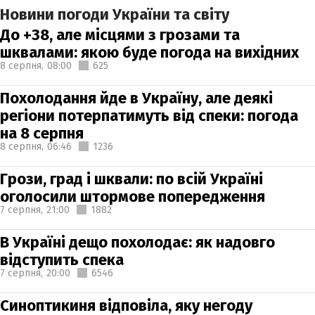
Новини погоди України та світу
До +38, але місцями з грозами та
шквалами: якою буде погода на вихідних
8 серпня,
08:00
625
Похолодання йде в Україну, але деякі
регіони потерпатимуть від спеки: погода
на 8 серпня
8 серпня,
06:46
1236
Грози, град і шквали: по всій Україні
оголосили штормове попередження
7 серпня,
21:00
1882
В Україні дещо похолодає: як надовго
відступить спека
7 серпня,
20:00
6546
Синоптикиня відповіла, яку негоду