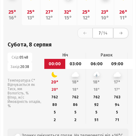
25°
25°
27°
32°
25°
23°
26°
16°
13°
12°
15°
12°
10°
11°
7
/14
Субота, 8 серпня
Ніч
Ранок
Схід:
05:48
00:00
03:00
06:00
09:00
1
Захід:
20:38
Температура С°
20°
18°
18°
17°
Відчувається як
Тиск, мм
20°
18°
18°
17°
Вологість, %
762
762
762
763
Вітер, м/с
Ймовірність опадів,
80
86
92
94
%
5
5
5
5
2
2
51
71
Зранку очікуються грози. На термометрі від +16°C