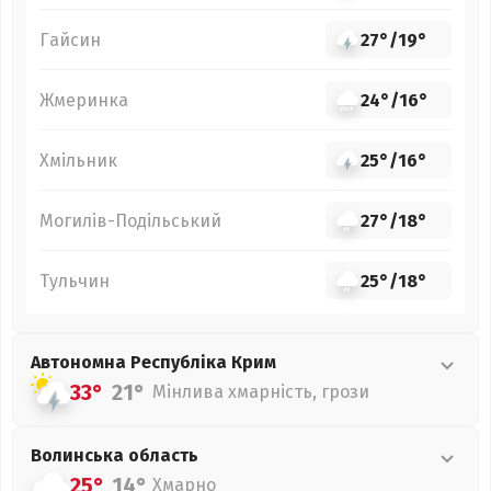
Гайсин
27°
/
19°
Жмеринка
24°
/
16°
Хмільник
25°
/
16°
Могилів-Подільський
27°
/
18°
Тульчин
25°
/
18°
Автономна Республіка Крим
33°
21°
Мінлива хмарність, грози
Волинська
область
25°
14°
Хмарно