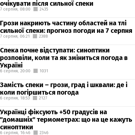
очікувати після сильної спеки
7 серпня,
08:00
2435
Грози накриють частину областей на тлі
сильної спеки: прогноз погоди на 7 серпня
7 серпня,
06:21
2388
Спека почне відступати: синоптики
розповіли, коли та як зміниться погода в
Україні
6 серпня,
20:00
1031
Замість спеки – грози, град і шквали: де і
коли погіршиться погода
6 серпня,
18:53
2127
Українці фіксують +50 градусів на
"домашніх" термометрах: що на це кажуть
синоптики
6 серпня,
16:46
2346