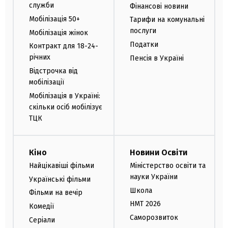
служби
Фінансові новини
Мобілізація 50+
Тарифи на комунальні
послуги
Мобілізація жінок
Податки
Контракт для 18-24-
річних
Пенсія в Україні
Відстрочка від
мобілізації
Мобілізація в Україні:
скільки осіб мобілізує
ТЦК
Кіно
Новини Освіти
Найцікавіші фільми
Міністерство освіти та
науки України
Українські фільми
Школа
Фільми на вечір
НМТ 2026
Комедії
Саморозвиток
Серіали