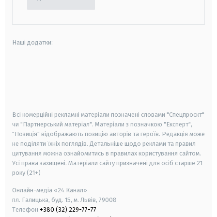
Наші додатки:
android
apple
smart tv
samsung smart tv
Всі комерційні рекламні матеріали позначені словами "Спецпроєкт"
чи "Партнерський матеріал". Матеріали з позначкою "Експерт",
"Позиція" відображають позицію авторів та героїв. Редакція може
не поділяти їхніх поглядів. Детальніше щодо реклами та правил
цитування можна ознайомитись в правилах користування сайтом.
Усі права захищені.
Матеріали сайту призначені для осіб старше
21
року (21+)
Онлайн-медіа «24 Канал»
пл. Галицька, буд. 15, м. Львів, 79008
Телефон
+380 (32) 229-77-77