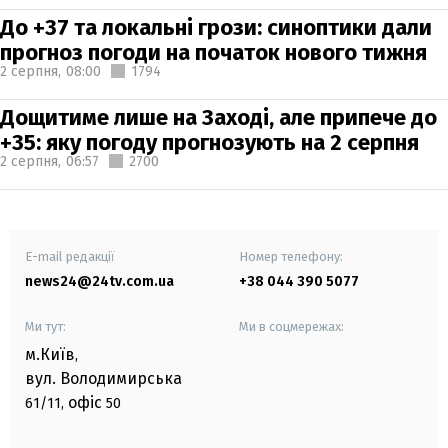
До +37 та локальні грози: синоптики дали
прогноз погоди на початок нового тижня
2 серпня,
08:00
1794
Дощитиме лише на Заході, але припече до
+35: яку погоду прогнозують на 2 серпня
2 серпня,
06:57
2700
E-mail редакції
Номер телефону:
news24@24tv.com.ua
+38 044 390 5077
Ми тут:
Ми в соцмережах:
м.Київ
,
вул. Володимирська
офіс
61/11,
50