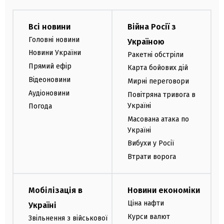
Всі новини
Війна Росії з
Головні новини
Україною
Новини України
Ракетні обстріли
Прямий ефір
Карта бойових дій
Відеоновини
Мирні переговори
Аудіоновини
Повітряна тривога в
Україні
Погода
Масована атака по
Україні
Вибухи у Росії
Втрати ворога
Мобілізація в
Новини економіки
Ціна нафти
Україні
Курси валют
Звільнення з військової