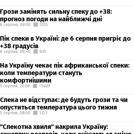
Грози замінять сильну спеку до +38:
прогноз погоди на найближчі дні
6 серпня,
08:00
3355
Пік спеки в Україні: де 6 серпня пригріє до
+38 градусів
6 серпня,
06:40
835
На Україну чекає пік африканської спеки:
коли температури стануть
комфортнішими
5 серпня,
20:00
11489
Спека не відступає: де будуть грози та чи
опуститься температура цього тижня
5 серпня,
08:00
1321
"Спекотна хвиля" накрила Україну: