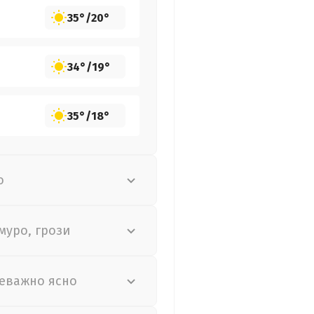
35°
/
20°
34°
/
19°
35°
/
18°
о
муро, грози
еважно ясно