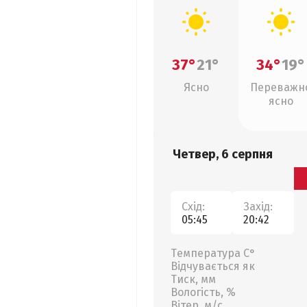
37°
21°
34°
19°
Ясно
Переважн
ясно
Четвер, 6 серпня
Схід:
Захід:
05:45
20:42
Температура С°
Відчувається як
Тиск, мм
Вологість, %
Вітер, м/с