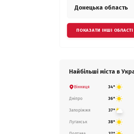
Донецька
область
ПОКАЗАТИ ІНШІ ОБЛАСТІ
Найбільші міста в Укра
Вінниця
34°
Дніпро
36°
Запоріжжя
37°
Луганськ
38°
Полтава
37°