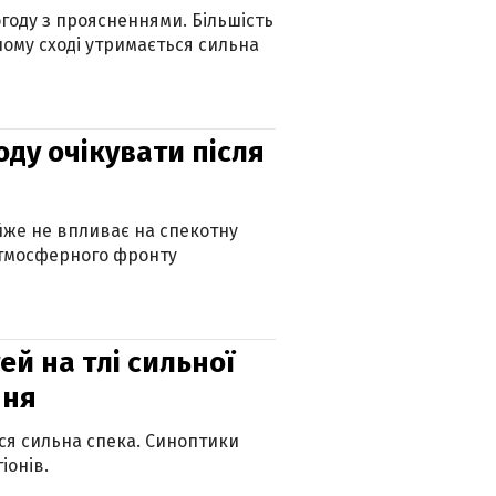
огоду з проясненнями. Більшість
ному сході утримається сильна
оду очікувати після
айже не впливає на спекотну
атмосферного фронту
й на тлі сильної
пня
ься сильна спека. Синоптики
іонів.