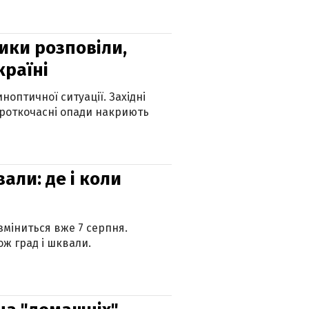
ики розповіли,
країні
оптичної ситуації. Західні
ороткочасні опади накриють
вали: де і коли
 зміниться вже 7 серпня.
ж град і шквали.