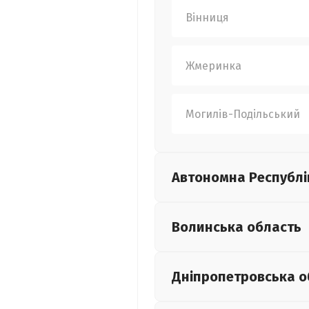
Вінниця
Жмеринка
Могилів-Подільський
Автономна Республі
Волинська
область
Дніпропетровська
о