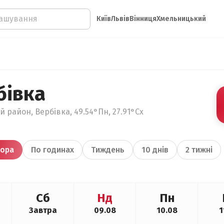
Київ
Львів
Вінниця
Хмельницький
бівка
 район, Вербівка, 49.54°Пн, 27.91°Сх
ора
По годинах
Тиждень
10 днів
2 тижні
Сб
Нд
Пн
Завтра
09.08
10.08
1