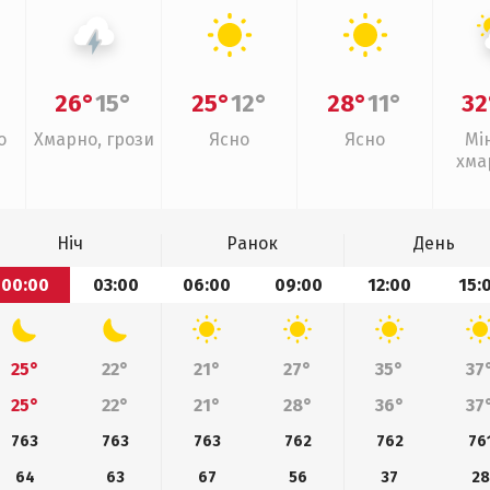
26°
15°
25°
12°
28°
11°
32
о
Хмарно, грози
Ясно
Ясно
Мі
хма
слаб
Ніч
Ранок
День
00:00
03:00
06:00
09:00
12:00
15:
25°
22°
21°
27°
35°
37
25°
22°
21°
28°
36°
37
763
763
763
762
762
76
64
63
67
56
37
28