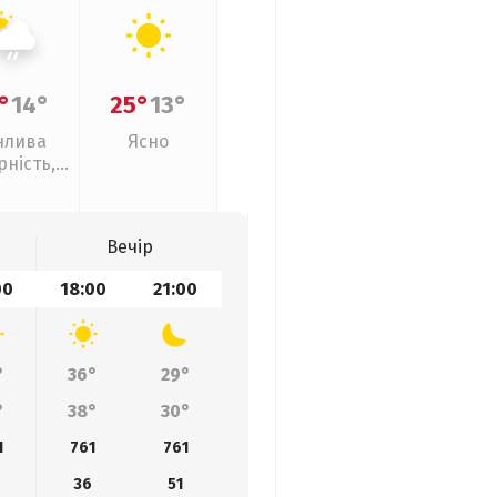
°
14°
25°
13°
нлива
Ясно
рність,
кий дощ
Вечір
00
18:00
21:00
°
36°
29°
°
38°
30°
1
761
761
36
51