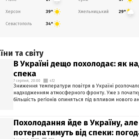
Херсон
Хмельницький
39°
29°
Севастополь
34°
ни та світу
В Україні дещо похолодає: як н
спека
7 серпня,
20:00
412
Зниження температури повітря в Україні розпочалос
надходженням атмосферного фронту. Уже з початку
більшість регіонів опиняться під впливом нового а
Похолодання йде в Україну, але
потерпатимуть від спеки: погод