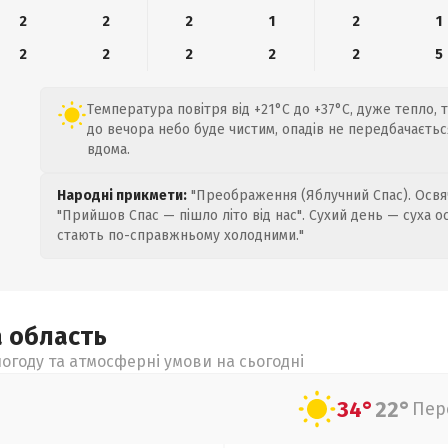
2
2
2
1
2
1
2
2
2
2
2
5
Температура повітря від +21°C до +37°C, дуже тепло, т
до вечора небо буде чистим, опадів не передбачаєть
вдома.
Народні прикмети:
"Преображення (Яблучний Спас). Освяч
"Прийшов Спас — пішло літо від нас". Сухий день — суха о
стають по-справжньому холодними."
а
область
огоду та атмосферні умови на сьогодні
34°
22°
Пер