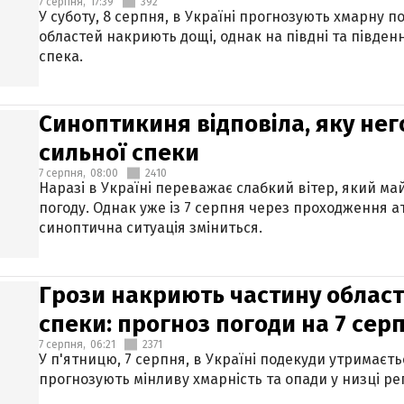
7 серпня,
17:39
392
У суботу, 8 серпня, в Україні прогнозують хмарну п
областей накриють дощі, однак на півдні та півден
спека.
Синоптикиня відповіла, яку нег
сильної спеки
7 серпня,
08:00
2410
Наразі в Україні переважає слабкий вітер, який м
погоду. Однак уже із 7 серпня через проходження 
синоптична ситуація зміниться.
Грози накриють частину областе
спеки: прогноз погоди на 7 сер
7 серпня,
06:21
2371
У п'ятницю, 7 серпня, в Україні подекуди утримаєт
прогнозують мінливу хмарність та опади у низці рег