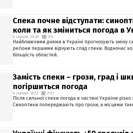
Спека почне відступати: синопт
коли та як зміниться погода в У
6 серпня,
20:00
974
Найближчими днями в Україні прогнозують зміну син
регіони першими відчують спад спеки. Водночас к
більшість областей.
Замість спеки – грози, град і шк
погіршиться погода
6 серпня,
18:53
2113
Після сильної спеки погода в частині України різко
Синоптики попереджають про грози, а місцями тако