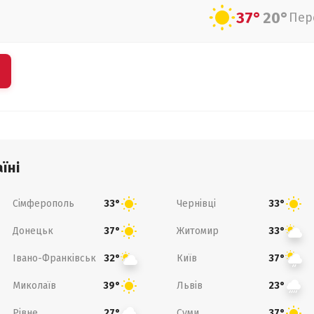
37°
20°
Пер
їні
Сімферополь
Чернівці
33°
33°
Донецьк
Житомир
37°
33°
Івано-Франківськ
Київ
32°
37°
Миколаїв
Львів
39°
23°
Рівне
Суми
27°
37°