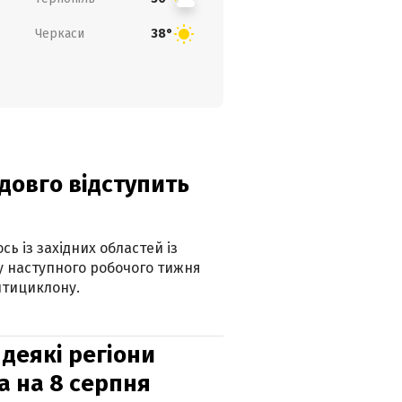
Черкаси
38°
адовго відступить
ь із західних областей із
 наступного робочого тижня
нтициклону.
 деякі регіони
а на 8 серпня