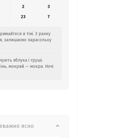
2
3
23
7
римайтеся в тіні. З ранку
ся, залишаємо парасольку
ують яблука і груші.
сінь, мокрий — мокра. Ночі
еважно ясно