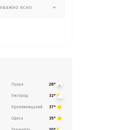
еважно ясно
Луцьк
28°
Ужгород
32°
Кропивницький
37°
Одеса
35°
Тернопіль
30°