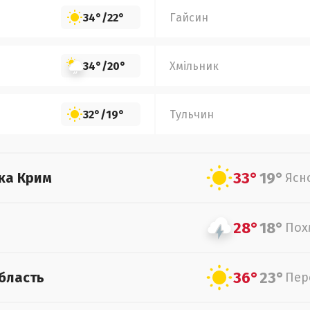
34°
/
22°
Гайсин
34°
/
20°
Хмільник
32°
/
19°
Тульчин
33°
19°
ка Крим
Ясн
28°
18°
Пох
36°
23°
бласть
Пер