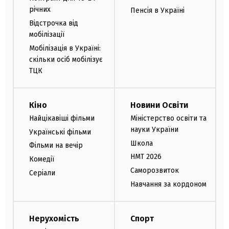
річних
Пенсія в Україні
Відстрочка від
мобілізації
Мобілізація в Україні:
скільки осіб мобілізує
ТЦК
Кіно
Новини Освіти
Найцікавіші фільми
Міністерство освіти та
науки України
Українські фільми
Школа
Фільми на вечір
НМТ 2026
Комедії
Саморозвиток
Серіали
Навчання за кордоном
Нерухомість
Спорт