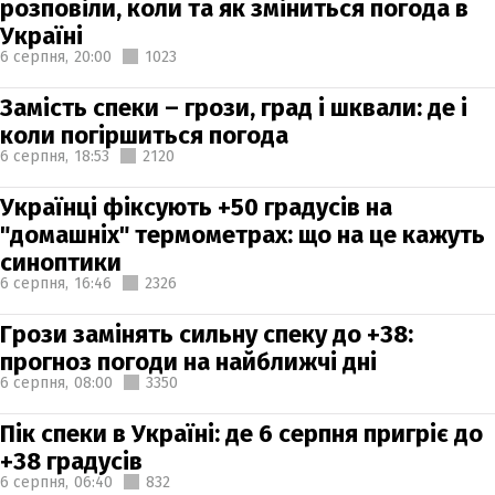
розповіли, коли та як зміниться погода в
Україні
6 серпня,
20:00
1023
Замість спеки – грози, град і шквали: де і
коли погіршиться погода
6 серпня,
18:53
2120
Українці фіксують +50 градусів на
"домашніх" термометрах: що на це кажуть
синоптики
6 серпня,
16:46
2326
Грози замінять сильну спеку до +38:
прогноз погоди на найближчі дні
6 серпня,
08:00
3350
Пік спеки в Україні: де 6 серпня пригріє до
+38 градусів
6 серпня,
06:40
832