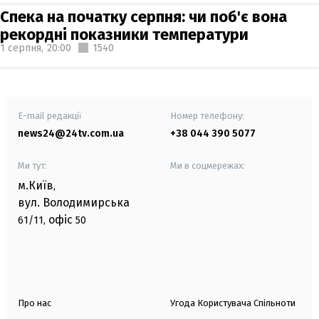
Спека на початку серпня: чи поб'є вона
рекордні показники температури
1 серпня,
20:00
1540
E-mail редакції
Номер телефону:
news24@24tv.com.ua
+38 044 390 5077
Ми тут:
Ми в соцмережах:
м.Київ
,
вул. Володимирська
офіс
61/11,
50
Про нас
Угода Користувача Спільноти