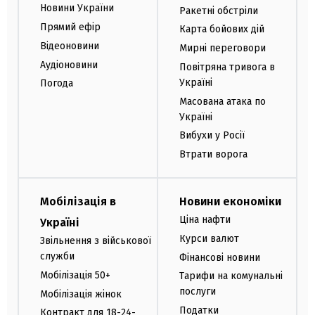
Новини України
Ракетні обстріли
Прямий ефір
Карта бойових дій
Відеоновини
Мирні переговори
Аудіоновини
Повітряна тривога в
Україні
Погода
Масована атака по
Україні
Вибухи у Росії
Втрати ворога
Мобілізація в
Новини економіки
Ціна нафти
Україні
Курси валют
Звільнення з військової
служби
Фінансові новини
Мобілізація 50+
Тарифи на комунальні
послуги
Мобілізація жінок
Податки
Контракт для 18-24-