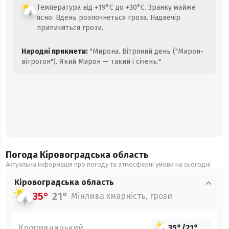
Температура від +19°C до +30°C. Зранку майже
ясно. Вдень розпочнеться гроза. Надвечір
припиняться грози.
Народні прикмети:
"Мирона. Вітряний день ("Мирон-
вітрогон"). Який Мирон — такий і січень."
Погода Кіровоградська
область
Актуальна інформація про погоду та атмосферні умови на сьогодні
Кіровоградська
область
35°
21°
Мінлива хмарність, грози
Кропивницький
35°
/
21°