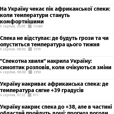
На Україну чекає пік африканської спеки:
коли температури стануть
комфортнішими
5 серпня,
20:00
11480
Спека не відступає: де будуть грози та чи
опуститься температура цього тижня
5 серпня,
08:00
1319
"Спекотна хвиля" накрила Україну:
синоптик розповів, коли очікуються зміни
4 серпня,
08:00
2350
Україну накриває африканська спека: де
температура сягне +39 градусів
4 серпня,
07:32
911
Україну накриє спека до +38, але в частині
областей пройдуть дощі: прогноз погоди