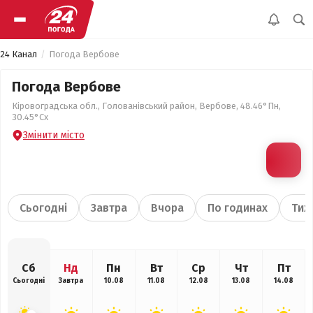
24 Канал
Погода Вербове
Погода Вербове
Кіровоградська обл., Голованівський район, Вербове, 48.46°Пн,
30.45°Сх
Змінити місто
Сьогодні
Завтра
Вчора
По годинах
Тиж
Сб
Нд
Пн
Вт
Ср
Чт
Пт
Сьогодні
Завтра
10.08
11.08
12.08
13.08
14.08