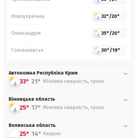
Новоукраїнка
32°
/
20°
Олександрія
35°
/
20°
Голованівськ
30°
/
19°
Автономна Республіка Крим
33°
21°
Мінлива хмарність, грози
Вінницька
область
25°
17°
Мінлива хмарність, грози
Волинська
область
25°
14°
Хмарно