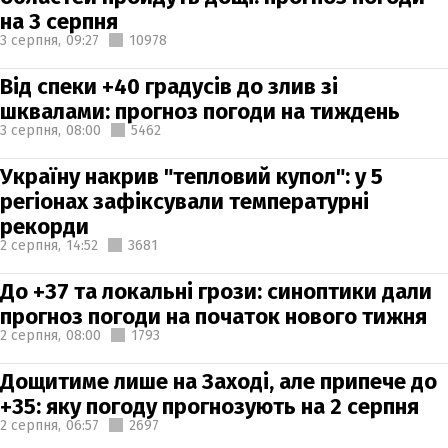
на 3 серпня
3 серпня,
09:27
10978
Від спеки +40 градусів до злив зі
шквалами: прогноз погоди на тиждень
3 серпня,
08:00
5462
Україну накрив "тепловий купол": у 5
регіонах зафіксували температурні
рекорди
2 серпня,
14:52
3681
До +37 та локальні грози: синоптики дали
прогноз погоди на початок нового тижня
2 серпня,
08:00
1793
Дощитиме лише на Заході, але припече до
+35: яку погоду прогнозують на 2 серпня
2 серпня,
06:57
2697