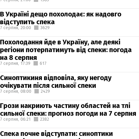
В Україні дещо похолодає: як надовго
відступить спека
7 серпня,
20:00
3629
Похолодання йде в Україну, але деякі
регіони потерпатимуть від спеки: погода
на 8 серпня
7 серпня,
17:39
617
Синоптикиня відповіла, яку негоду
очікувати після сильної спеки
7 серпня,
08:00
2429
Грози накриють частину областей на тлі
сильної спеки: прогноз погоди на 7 серпня
7 серпня,
06:21
2382
Спека почне відступати: синоптики