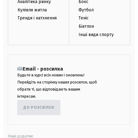
Аналітика ринку
Бокс
Купівля житла
Футбол
Тренди і натхнення
Теніс
Біатлон
Інші види спорту
Email - розсилка
Будьте в курсі всіх новин і оновлень!
Перейдіть на сторінку наших розсилок, щоб
обрати ті, що відповідають вашим
інтересам.
ДО РОЗСИЛОК
Наші додатки: