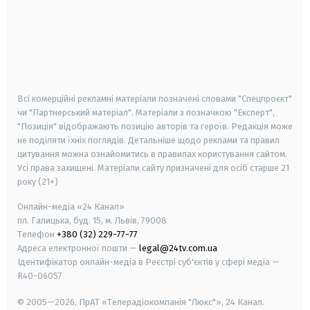
android
apple
smart tv
samsung smart tv
Всі комерційні рекламні матеріали позначені словами "Спецпроєкт"
чи "Партнерський матеріал". Матеріали з позначкою "Експерт",
"Позиція" відображають позицію авторів та героїв. Редакція може
не поділяти їхніх поглядів. Детальніше щодо реклами та правил
цитування можна ознайомитись в правилах користування сайтом.
Усі права захищені.
Матеріали сайту призначені для осіб старше
21
року (21+)
Онлайн-медіа «24 Канал»
пл. Галицька, буд. 15, м. Львів, 79008
Телефон
+380 (32) 229-77-77
Адреса електронної пошти —
legal@24tv.com.ua
Ідентифікатор онлайн-медіа в Реєстрі суб'єктів у сфері медіа —
R40-06057
© 2005—2026,
ПрАТ «Телерадіокомпанія "Люкс"», 24 Канал.