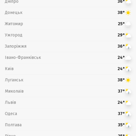
Дніпро
36°
Донецьк
38°
Житомир
25°
Ужгород
29°
Запоріжжя
36°
Івано-Франківськ
24°
Київ
24°
Луганськ
38°
Миколаїв
37°
Львів
24°
Одеса
37°
Полтава
35°