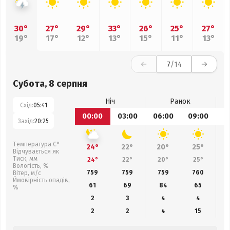
30°
27°
29°
33°
26°
25°
27°
19°
17°
12°
13°
15°
11°
13°
7
/14
Субота, 8 серпня
Ніч
Ранок
Схід:
05:41
00:00
03:00
06:00
09:00
1
Захід:
20:25
Температура С°
24°
22°
20°
25°
Відчувається як
Тиск, мм
24°
22°
20°
25°
Вологість, %
759
759
759
760
Вітер, м/с
Ймовірність опадів,
61
69
84
65
%
2
3
4
4
2
2
4
15