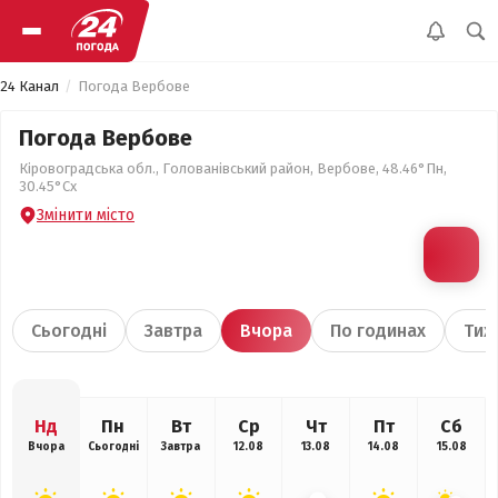
24 Канал
Погода Вербове
Погода Вербове
Кіровоградська обл., Голованівський район, Вербове, 48.46°Пн,
30.45°Сх
Змінити місто
Сьогодні
Завтра
Вчора
По годинах
Тиж
Нд
Пн
Вт
Ср
Чт
Пт
Сб
Вчора
Сьогодні
Завтра
12.08
13.08
14.08
15.08