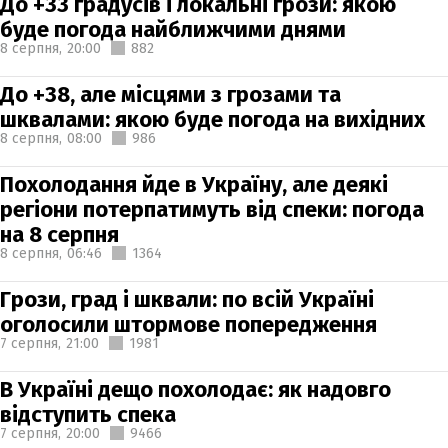
До +33 градусів і локальні грози: якою
буде погода найближчими днями
8 серпня,
20:00
882
До +38, але місцями з грозами та
шквалами: якою буде погода на вихідних
8 серпня,
08:00
986
Похолодання йде в Україну, але деякі
регіони потерпатимуть від спеки: погода
на 8 серпня
8 серпня,
06:46
1364
Грози, град і шквали: по всій Україні
оголосили штормове попередження
7 серпня,
21:00
1981
В Україні дещо похолодає: як надовго
відступить спека
7 серпня,
20:00
9466