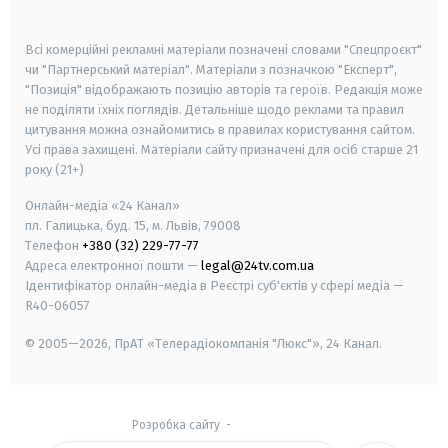
smart tv
samsung smart tv
Всі комерційні рекламні матеріали позначені словами "Спецпроєкт"
чи "Партнерський матеріал". Матеріали з позначкою "Експерт",
"Позиція" відображають позицію авторів та героїв. Редакція може
не поділяти їхніх поглядів. Детальніше щодо реклами та правил
цитування можна ознайомитись в правилах користування сайтом.
Усі права захищені.
Матеріали сайту призначені для осіб старше
21
року (21+)
Онлайн-медіа «24 Канал»
пл. Галицька, буд. 15, м. Львів, 79008
Телефон
+380 (32) 229-77-77
Адреса електронної пошти —
legal@24tv.com.ua
Ідентифікатор онлайн-медіа в Реєстрі суб'єктів у сфері медіа —
R40-06057
© 2005—2026,
ПрАТ «Телерадіокомпанія "Люкс"», 24 Канал.
Розробка сайту
-