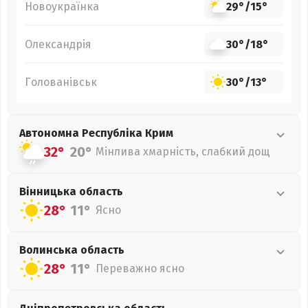
Новоукраїнка
29°
/
15°
Олександрія
30°
/
18°
Голованівськ
30°
/
13°
Автономна Республіка Крим
32°
20°
Мінлива хмарність, слабкий дощ
Вінницька
область
28°
11°
Ясно
Волинська
область
28°
11°
Переважно ясно