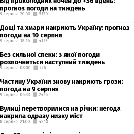
Від прохолодних ночей до +36 вдень:
прогноз погоди на тиждень
9 серпня,
20:00
5150
Дощі та хмари накриють Україну: прогноз
погоди на 10 серпня
9 серпня,
18:16
4173
Без сильної спеки: з якої погоди
розпочнеться наступний тиждень
9 серпня,
08:00
776
Частину України знову накриють грози:
погода на 9 серпня
9 серпня,
06:33
2426
Вулиці перетворилися на річки: негода
накрила одразу низку міст
8 серпня,
21:00
4810