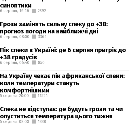
синоптики
6 серпня,
16:46
2392
Грози замінять сильну спеку до +38:
прогноз погоди на найближчі дні
6 серпня,
08:00
3364
Пік спеки в Україні: де 6 серпня пригріє до
+38 градусів
6 серпня,
06:40
850
На Україну чекає пік африканської спеки:
коли температури стануть
комфортнішими
5 серпня,
20:00
11524
Спека не відступає: де будуть грози та чи
опуститься температура цього тижня
5 серпня,
08:00
1338