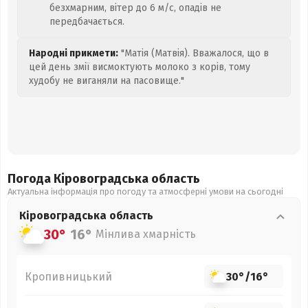
безхмарним, вітер до 6 м/с, опадів не
передбачається.
Народні прикмети:
"Матія (Матвія). Вважалося, що в
цей день змії висмоктують молоко з корів, тому
худобу не виганяли на пасовище."
Погода Кіровоградська
область
Актуальна інформація про погоду та атмосферні умови на сьогодні
Кіровоградська
область
30°
16°
Мінлива хмарність
Кропивницький
30°
/
16°