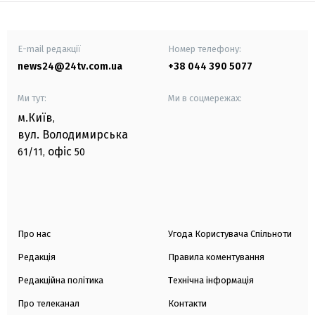
E-mail редакції
Номер телефону:
news24@24tv.com.ua
+38 044 390 5077
Ми тут:
Ми в соцмережах:
м.Київ
,
вул. Володимирська
офіс
61/11,
50
Про нас
Угода Користувача Спільноти
Редакція
Правила коментування
Редакційна політика
Технічна інформація
Про телеканал
Контакти