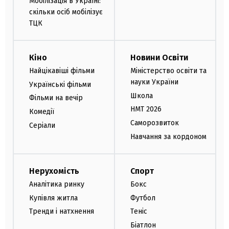
Мобілізація в Україні:
скільки осіб мобілізує
ТЦК
Кіно
Новини Освіти
Найцікавіші фільми
Міністерство освіти та
науки України
Українські фільми
Школа
Фільми на вечір
НМТ 2026
Комедії
Саморозвиток
Серіали
Навчання за кордоном
Нерухомість
Спорт
Аналітика ринку
Бокс
Купівля житла
Футбол
Тренди і натхнення
Теніс
Біатлон