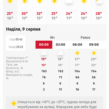
25°
30°
32°
25°
24°
24°
28°
16°
13°
15°
15°
11°
10°
10°
Неділя, 9 серпня
Ніч
Ранок
Схід:
05:43
00:00
03:00
06:00
09:00
1
Захід:
20:23
Температура С°
19°
18°
17°
20°
Відчувається як
Тиск, мм
19°
18°
17°
20°
Вологість, %
763
763
764
764
Вітер, м/с
Ймовірність опадів,
76
71
66
56
%
6
6
6
6
2
11
16
17
Очікується від +16°C до +25°C, чудова погода для
перебування на вулиці. Впродовж дня небо буде