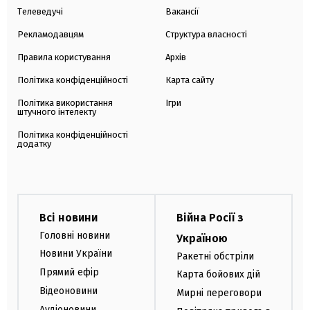
Телеведучі
Вакансії
Рекламодавцям
Структура власності
Правила користування
Архів
Політика конфіденційності
Карта сайту
Політика використання
Ігри
штучного інтелекту
Політика конфіденційності
додатку
Всі новини
Війна Росії з
Головні новини
Україною
Новини України
Ракетні обстріли
Прямий ефір
Карта бойових дій
Відеоновини
Мирні переговори
Аудіоновини