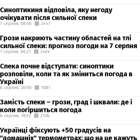
Синоптикиня відповіла, яку негоду
очікувати після сильної спеки
7 серпня,
08:00
2447
Грози накриють частину областей на тлі
сильної спеки: прогноз погоди на 7 серпня
7 серпня,
06:21
2404
Спека почне відступати: синоптики
розповіли, коли та як зміниться погода в
Україні
6 серпня,
20:00
1081
Замість спеки – грози, град і шквали: де і
коли погіршиться погода
6 серпня,
18:53
2136
Українці фіксують +50 градусів на
"домашніх" термометрах: що на це кажуть