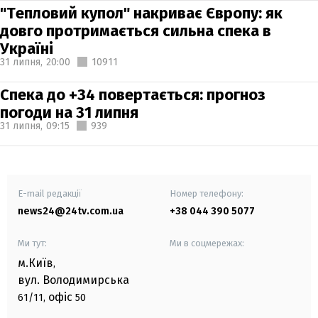
"Тепловий купол" накриває Європу: як
довго протримається сильна спека в
Україні
31 липня,
20:00
10911
Спека до +34 повертається: прогноз
погоди на 31 липня
31 липня,
09:15
939
E-mail редакції
Номер телефону:
news24@24tv.com.ua
+38 044 390 5077
Ми тут:
Ми в соцмережах:
м.Київ
,
вул. Володимирська
офіс
61/11,
50