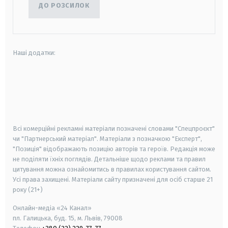
ДО РОЗСИЛОК
Наші додатки:
android
apple
smart tv
samsung smart tv
Всі комерційні рекламні матеріали позначені словами "Спецпроєкт"
чи "Партнерський матеріал". Матеріали з позначкою "Експерт",
"Позиція" відображають позицію авторів та героїв. Редакція може
не поділяти їхніх поглядів. Детальніше щодо реклами та правил
цитування можна ознайомитись в правилах користування сайтом.
Усі права захищені.
Матеріали сайту призначені для осіб старше
21
року (21+)
Онлайн-медіа «24 Канал»
пл. Галицька, буд. 15, м. Львів, 79008