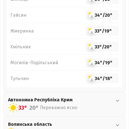
Гайсин
34°
/
20°
Жмеринка
33°
/
19°
Хмільник
33°
/
20°
Могилів-Подільський
34°
/
19°
Тульчин
34°
/
18°
Автономна Республіка Крим
33°
20°
Переважно ясно
Волинська
область