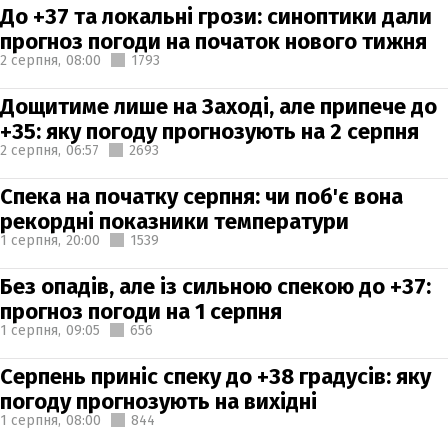
До +37 та локальні грози: синоптики дали
прогноз погоди на початок нового тижня
2 серпня,
08:00
1793
Дощитиме лише на Заході, але припече до
+35: яку погоду прогнозують на 2 серпня
2 серпня,
06:57
2693
Спека на початку серпня: чи поб'є вона
рекордні показники температури
1 серпня,
20:00
1539
Без опадів, але із сильною спекою до +37:
прогноз погоди на 1 серпня
1 серпня,
09:05
656
Серпень приніс спеку до +38 градусів: яку
погоду прогнозують на вихідні
1 серпня,
08:00
844