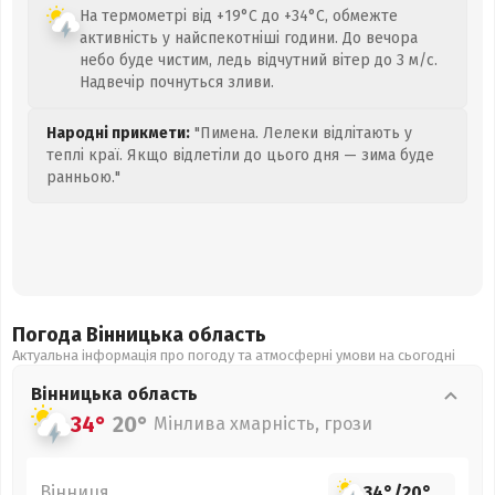
На термометрі від +19°C до +34°C, обмежте
активність у найспекотніші години. До вечора
небо буде чистим, ледь відчутний вітер до 3 м/с.
Надвечір почнуться зливи.
Народні прикмети:
"Пимена. Лелеки відлітають у
теплі краї. Якщо відлетіли до цього дня — зима буде
ранньою."
Погода Вінницька
область
Актуальна інформація про погоду та атмосферні умови на сьогодні
Вінницька
область
34°
20°
Мінлива хмарність, грози
Вінниця
34°
/
20°