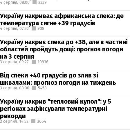
4 серпня,
08:00
2339
Україну накриває африканська спека: де
температура сягне +39 градусів
4 серпня,
07:32
908
Україну накриє спека до +38, але в частині
областей пройдуть дощі: прогноз погоди
на 3 серпня
3 серпня,
09:27
10936
Від спеки +40 градусів до злив зі
шквалами: прогноз погоди на тиждень
3 серпня,
08:00
5458
Україну накрив "тепловий купол": у 5
регіонах зафіксували температурні
рекорди
2 серпня,
14:52
3664