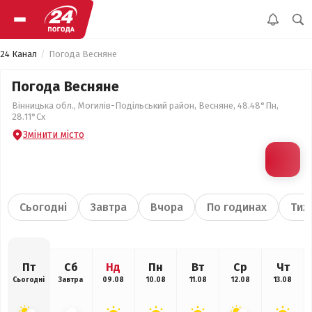
24 Канал
Погода Весняне
Погода Весняне
Вінницька обл., Могилів-Подільський район, Весняне, 48.48°Пн,
28.11°Сх
Змінити місто
Сьогодні
Завтра
Вчора
По годинах
Тиж
Пт
Сб
Нд
Пн
Вт
Ср
Чт
Сьогодні
Завтра
09.08
10.08
11.08
12.08
13.08