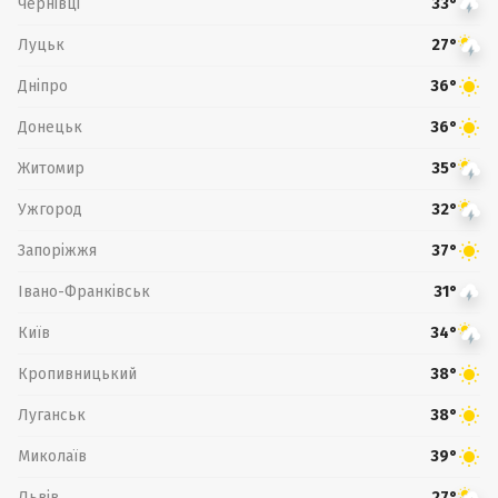
Чернівці
33°
Луцьк
27°
Дніпро
36°
Донецьк
36°
Житомир
35°
Ужгород
32°
Запоріжжя
37°
Івано-Франківськ
31°
Київ
34°
Кропивницький
38°
Луганськ
38°
Миколаїв
39°
Львів
27°