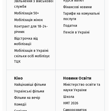
Курси валют
Звільнення з військової
служби
Фінансові новини
Мобілізація 50+
Тарифи на комунальні
послуги
Мобілізація жінок
Податки
Контракт для 18-24-
річних
Пенсія в Україні
Відстрочка від
мобілізації
Мобілізація в Україні:
скільки осіб мобілізує
ТЦК
Кіно
Новини Освіти
Найцікавіші фільми
Міністерство освіти та
науки України
Українські фільми
Школа
Фільми на вечір
НМТ 2026
Комедії
Саморозвиток