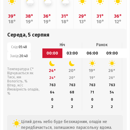
39°
38°
36°
31°
29°
31°
36°
18°
19°
19°
18°
13°
10°
12°
Середа, 5 серпня
Ніч
Ранок
Схід:
05:48
00:00
03:00
06:00
09:00
1
Захід:
20:40
Температура С°
24°
20°
19°
26°
Відчувається як
Тиск, мм
24°
20°
19°
26°
Вологість, %
763
763
763
763
Вітер, м/с
Ймовірність опадів,
64
68
71
54
%
0
0
0
0
2
2
2
2
Цілий день небо буде безхмарним, опадів не
передбачається, залишаємо парасольку вдома.