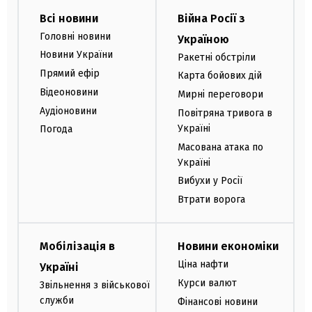
Всі новини
Війна Росії з
Головні новини
Україною
Новини України
Ракетні обстріли
Прямий ефір
Карта бойових дій
Відеоновини
Мирні переговори
Аудіоновини
Повітряна тривога в
Україні
Погода
Масована атака по
Україні
Вибухи у Росії
Втрати ворога
Мобілізація в
Новини економіки
Ціна нафти
Україні
Курси валют
Звільнення з військової
служби
Фінансові новини