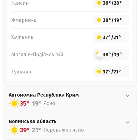
Гайсин
36°
/
20°
Жмеринка
38°
/
19°
Хмільник
37°
/
21°
Могилів-Подільський
38°
/
19°
Тульчин
37°
/
21°
Автономна Республіка Крим
35°
19°
Ясно
Волинська
область
39°
21°
Переважно ясно