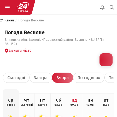
24 Канал
Погода Весняне
Погода Весняне
Вінницька обл., Могилів-Подільський район, Весняне, 48.48°Пн,
28.11°Сх
Змінити місто
Сьогодні
Завтра
Вчора
По годинах
Тиж
Ср
Чт
Пт
Сб
Нд
Пн
Вт
Вчора
Сьогодні
Завтра
08.08
09.08
10.08
11.08