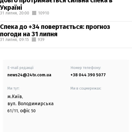
довго протримається сильна спека в
Україні
31 липня,
20:00
10910
Спека до +34 повертається: прогноз
погоди на 31 липня
31 липня,
09:15
939
E-mail редакції
Номер телефону:
news24@24tv.com.ua
+38 044 390 5077
Ми тут:
Ми в соцмережах:
м.Київ
,
вул. Володимирська
офіс
61/11,
50