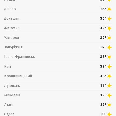
Дніпро
35°
Донецьк
36°
Житомир
39°
Ужгород
39°
Запоріжжя
37°
Івано-Франківськ
38°
Київ
39°
Кропивницький
38°
Луганськ
37°
Миколаїв
39°
Львів
37°
Одеса
33°