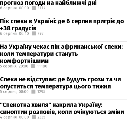
прогноз погоди на найближчі дні
6 серпня,
08:00
3114
Пік спеки в Україні: де 6 серпня пригріє до
+38 градусів
6 серпня,
06:40
797
На Україну чекає пік африканської спеки:
коли температури стануть
комфортнішими
5 серпня,
20:00
11180
Спека не відступає: де будуть грози та чи
опуститься температура цього тижня
5 серпня,
08:00
1295
"Спекотна хвиля" накрила Україну:
синоптик розповів, коли очікуються зміни
4 серпня,
08:00
2335