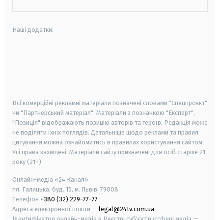
Наші додатки:
android
apple
smart tv
samsung smart tv
Всі комерційні рекламні матеріали позначені словами "Спецпроєкт"
чи "Партнерський матеріал". Матеріали з позначкою "Експерт",
"Позиція" відображають позицію авторів та героїв. Редакція може
не поділяти їхніх поглядів. Детальніше щодо реклами та правил
цитування можна ознайомитись в правилах користування сайтом.
Усі права захищені.
Матеріали сайту призначені для осіб старше
21
року (21+)
Онлайн-медіа «24 Канал»
пл. Галицька, буд. 15, м. Львів, 79008
Телефон
+380 (32) 229-77-77
Адреса електронної пошти —
legal@24tv.com.ua
Ідентифікатор онлайн-медіа в Реєстрі суб'єктів у сфері медіа —