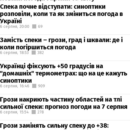
Спека почне відступати: синоптики
розповіли, коли та як зміниться погода в
Україні
6 серпня,
20:00
69
Замість спеки – грози, град і шквали: де і
коли погіршиться погода
6 серпня,
18:53
382
Українці фіксують +50 градусів на
"домашніх" термометрах: що на це кажуть
синоптики
6 серпня,
16:46
909
Грози накриють частину областей на тлі
сильної спеки: прогноз погоди на 7 серпня
6 серпня,
15:54
278
Грози замінять сильну спеку до +38: