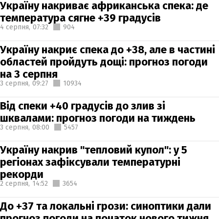
Україну накриває африканська спека: де
температура сягне +39 градусів
4 серпня,
07:32
904
Україну накриє спека до +38, але в частині
областей пройдуть дощі: прогноз погоди
на 3 серпня
3 серпня,
09:27
10934
Від спеки +40 градусів до злив зі
шквалами: прогноз погоди на тиждень
3 серпня,
08:00
5457
Україну накрив "тепловий купол": у 5
регіонах зафіксували температурні
рекорди
2 серпня,
14:52
3654
До +37 та локальні грози: синоптики дали
прогноз погоди на початок нового тижня