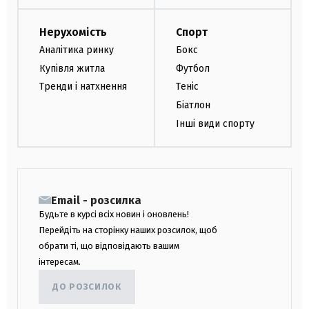
Нерухомість
Спорт
Аналітика ринку
Бокс
Купівля житла
Футбол
Тренди і натхнення
Теніс
Біатлон
Інші види спорту
Email - розсилка
Будьте в курсі всіх новин і оновлень!
Перейдіть на сторінку наших розсилок, щоб
обрати ті, що відповідають вашим
інтересам.
ДО РОЗСИЛОК