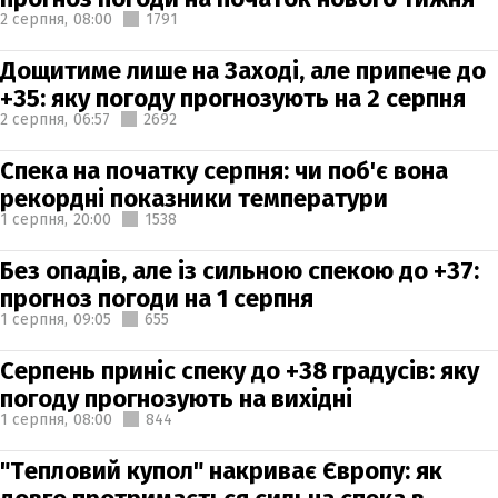
2 серпня,
08:00
1791
Дощитиме лише на Заході, але припече до
+35: яку погоду прогнозують на 2 серпня
2 серпня,
06:57
2692
Спека на початку серпня: чи поб'є вона
рекордні показники температури
1 серпня,
20:00
1538
Без опадів, але із сильною спекою до +37:
прогноз погоди на 1 серпня
1 серпня,
09:05
655
Серпень приніс спеку до +38 градусів: яку
погоду прогнозують на вихідні
1 серпня,
08:00
844
"Тепловий купол" накриває Європу: як