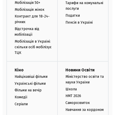
Мобілізація 50+
Тарифи на комунальні
послуги
Мобілізація жінок
Податки
Контракт для 18-24-
річних
Пенсія в Україні
Відстрочка від
мобілізації
Мобілізація в Україні:
скільки осіб мобілізує
ТЦК
Кіно
Новини Освіти
Найцікавіші фільми
Міністерство освіти та
науки України
Українські фільми
Школа
Фільми на вечір
НМТ 2026
Комедії
Саморозвиток
Серіали
Навчання за кордоном