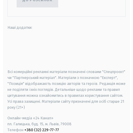
Наші додатки:
android
apple
smart tv
samsung smart tv
Всі комерційні рекламні матеріали позначені словами "Спецпроєкт"
чи "Партнерський матеріал". Матеріали з позначкою "Експерт",
"Позиція" відображають позицію авторів та героїв. Редакція може
не поділяти їхніх поглядів. Детальніше щодо реклами та правил
цитування можна ознайомитись в правилах користування сайтом.
Усі права захищені.
Матеріали сайту призначені для осіб старше
21
року (21+)
Онлайн-медіа «24 Канал»
пл. Галицька, буд. 15, м. Львів, 79008
Телефон
+380 (32) 229-77-77