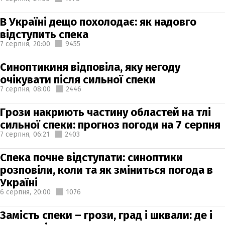
В Україні дещо похолодає: як надовго
відступить спека
7 серпня,
20:00
9455
Синоптикиня відповіла, яку негоду
очікувати після сильної спеки
7 серпня,
08:00
2446
Грози накриють частину областей на тлі
сильної спеки: прогноз погоди на 7 серпня
7 серпня,
06:21
2403
Спека почне відступати: синоптики
розповіли, коли та як зміниться погода в
Україні
6 серпня,
20:00
1076
Замість спеки – грози, град і шквали: де і