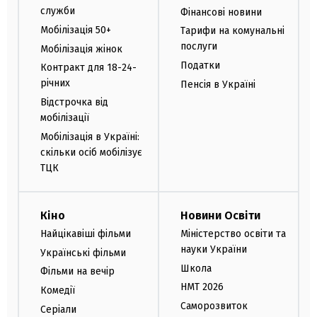
служби
Фінансові новини
Мобілізація 50+
Тарифи на комунальні
послуги
Мобілізація жінок
Податки
Контракт для 18-24-
річних
Пенсія в Україні
Відстрочка від
мобілізації
Мобілізація в Україні:
скільки осіб мобілізує
ТЦК
Кіно
Новини Освіти
Найцікавіші фільми
Міністерство освіти та
науки України
Українські фільми
Школа
Фільми на вечір
НМТ 2026
Комедії
Саморозвиток
Серіали