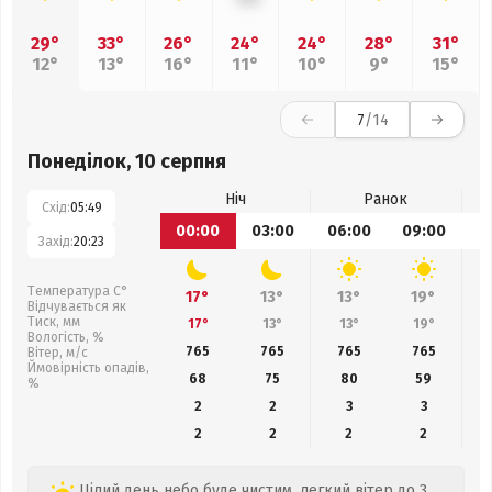
29°
33°
26°
24°
24°
28°
31°
12°
13°
16°
11°
10°
9°
15°
7
/14
Понеділок, 10 серпня
Ніч
Ранок
Схід:
05:49
00:00
03:00
06:00
09:00
1
Захід:
20:23
Температура С°
17°
13°
13°
19°
Відчувається як
Тиск, мм
17°
13°
13°
19°
Вологість, %
765
765
765
765
Вітер, м/с
Ймовірність опадів,
68
75
80
59
%
2
2
3
3
2
2
2
2
Цілий день небо буде чистим, легкий вітер до 3