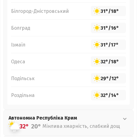
Білгород-Дністровський
31°
/
18°
Болград
31°
/
16°
Ізмаїл
31°
/
17°
Одеса
32°
/
18°
Подільськ
29°
/
12°
Роздільна
32°
/
14°
Автономна Республіка Крим
32°
20°
Мінлива хмарність, слабкий дощ