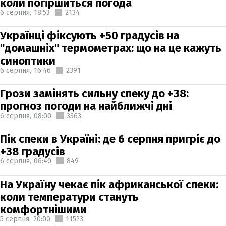
коли погіршиться погода
6 серпня,
18:53
2134
Українці фіксують +50 градусів на
"домашніх" термометрах: що на це кажуть
синоптики
6 серпня,
16:46
2391
Грози замінять сильну спеку до +38:
прогноз погоди на найближчі дні
6 серпня,
08:00
3363
Пік спеки в Україні: де 6 серпня пригріє до
+38 градусів
6 серпня,
06:40
849
На Україну чекає пік африканської спеки:
коли температури стануть
комфортнішими
5 серпня,
20:00
11523