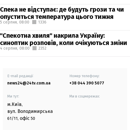
Спека не відступає: де будуть грози та чи
опуститься температура цього тижня
5 серпня,
08:00
1336
"Спекотна хвиля" накрила Україну:
синоптик розповів, коли очікуються зміни
4 серпня,
08:00
2352
E-mail редакції
Номер телефону:
news24@24tv.com.ua
+38 044 390 5077
Ми тут:
Ми в соцмережах:
м.Київ
,
вул. Володимирська
офіс
61/11,
50