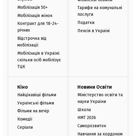
Мобілізація 50+
Тарифи на комунальні
послуги
Мобілізація жінок
Податки
Контракт для 18-24-
річних
Пенсія в Україні
Відстрочка від
мобілізації
Мобілізація в Україні:
скільки осіб мобілізує
ТЦК
Кіно
Новини Освіти
Найцікавіші фільми
Міністерство освіти та
науки України
Українські фільми
Школа
Фільми на вечір
НМТ 2026
Комедії
Саморозвиток
Серіали
Навчання за кордоном