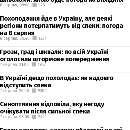
8 серпня,
08:00
976
Похолодання йде в Україну, але деякі
регіони потерпатимуть від спеки: погода
на 8 серпня
8 серпня,
06:46
1334
Грози, град і шквали: по всій Україні
оголосили штормове попередження
7 серпня,
21:00
1957
В Україні дещо похолодає: як надовго
відступить спека
7 серпня,
20:00
9304
Синоптикиня відповіла, яку негоду
очікувати після сильної спеки
7 серпня,
08:00
2441