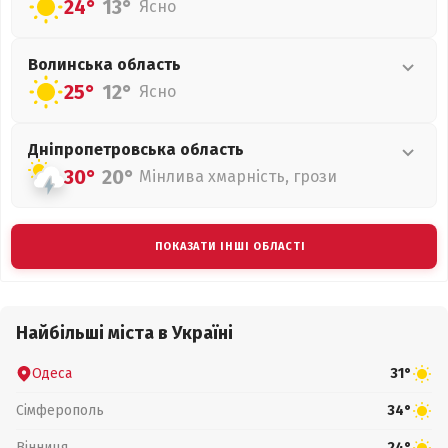
24°
13°
Ясно
Волинська
область
25°
12°
Ясно
Дніпропетровська
область
30°
20°
Мінлива хмарність, грози
ПОКАЗАТИ ІНШІ ОБЛАСТІ
Найбільші міста в Україні
Одеса
31°
Сімферополь
34°
Вінниця
24°