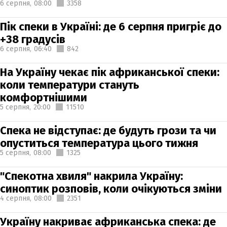
6 серпня,
08:00
3358
Пік спеки в Україні: де 6 серпня пригріє до
+38 градусів
6 серпня,
06:40
842
На Україну чекає пік африканської спеки:
коли температури стануть
комфортнішими
5 серпня,
20:00
11510
Спека не відступає: де будуть грози та чи
опуститься температура цього тижня
5 серпня,
08:00
1325
"Спекотна хвиля" накрила Україну:
синоптик розповів, коли очікуються зміни
4 серпня,
08:00
2351
Україну накриває африканська спека: де