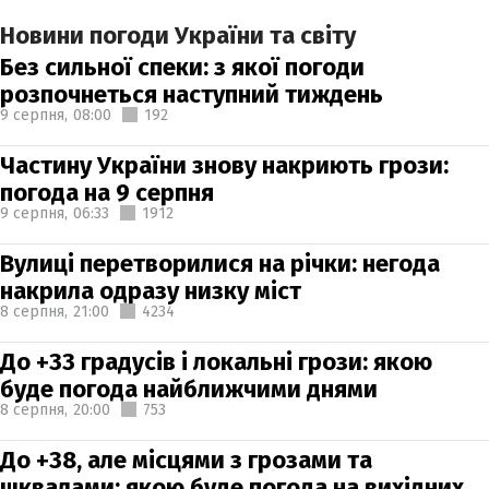
Новини погоди України та світу
Без сильної спеки: з якої погоди
розпочнеться наступний тиждень
9 серпня,
08:00
192
Частину України знову накриють грози:
погода на 9 серпня
9 серпня,
06:33
1912
Вулиці перетворилися на річки: негода
накрила одразу низку міст
8 серпня,
21:00
4234
До +33 градусів і локальні грози: якою
буде погода найближчими днями
8 серпня,
20:00
753
До +38, але місцями з грозами та
шквалами: якою буде погода на вихідних