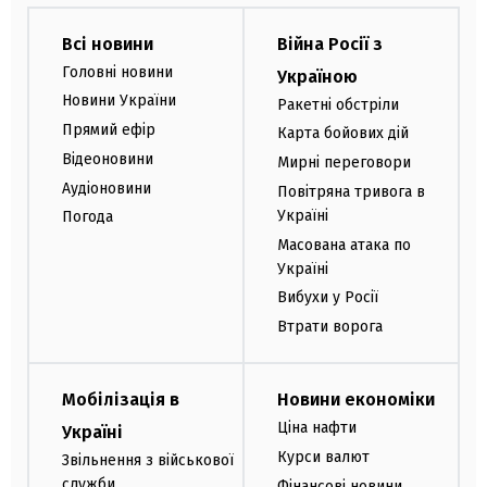
Всі новини
Війна Росії з
Головні новини
Україною
Новини України
Ракетні обстріли
Прямий ефір
Карта бойових дій
Відеоновини
Мирні переговори
Аудіоновини
Повітряна тривога в
Україні
Погода
Масована атака по
Україні
Вибухи у Росії
Втрати ворога
Мобілізація в
Новини економіки
Ціна нафти
Україні
Курси валют
Звільнення з військової
служби
Фінансові новини