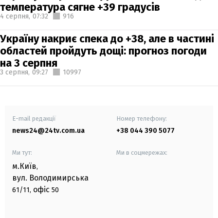
температура сягне +39 градусів
4 серпня,
07:32
916
Україну накриє спека до +38, але в частині
областей пройдуть дощі: прогноз погоди
на 3 серпня
3 серпня,
09:27
10997
E-mail редакції
Номер телефону:
news24@24tv.com.ua
+38 044 390 5077
Ми тут:
Ми в соцмережах:
м.Київ
,
вул. Володимирська
офіс
61/11,
50