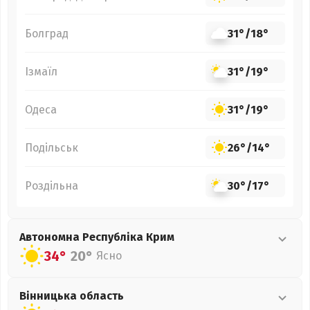
Болград
31°
/
18°
Ізмаїл
31°
/
19°
Одеса
31°
/
19°
Подільськ
26°
/
14°
Роздільна
30°
/
17°
Автономна Республіка Крим
34°
20°
Ясно
Вінницька
область