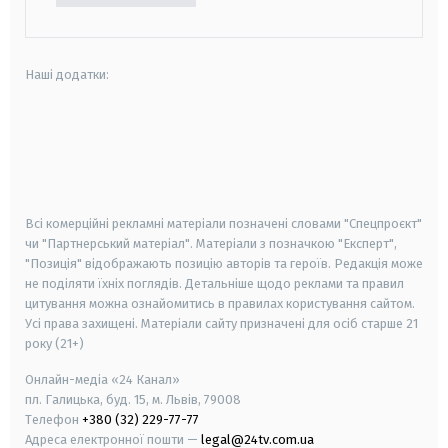
Наші додатки:
android
apple
smart tv
samsung smart tv
Всі комерційні рекламні матеріали позначені словами "Спецпроєкт"
чи "Партнерський матеріал". Матеріали з позначкою "Експерт",
"Позиція" відображають позицію авторів та героїв. Редакція може
не поділяти їхніх поглядів. Детальніше щодо реклами та правил
цитування можна ознайомитись в правилах користування сайтом.
Усі права захищені.
Матеріали сайту призначені для осіб старше
21
року (21+)
Онлайн-медіа «24 Канал»
пл. Галицька, буд. 15, м. Львів, 79008
Телефон
+380 (32) 229-77-77
Адреса електронної пошти —
legal@24tv.com.ua