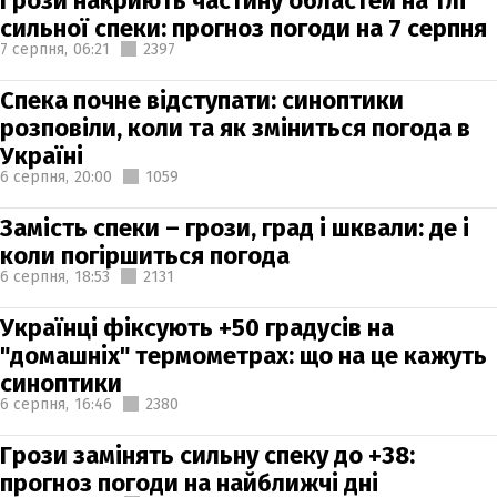
Грози накриють частину областей на тлі
сильної спеки: прогноз погоди на 7 серпня
7 серпня,
06:21
2397
Спека почне відступати: синоптики
розповіли, коли та як зміниться погода в
Україні
6 серпня,
20:00
1059
Замість спеки – грози, град і шквали: де і
коли погіршиться погода
6 серпня,
18:53
2131
Українці фіксують +50 градусів на
"домашніх" термометрах: що на це кажуть
синоптики
6 серпня,
16:46
2380
Грози замінять сильну спеку до +38:
прогноз погоди на найближчі дні