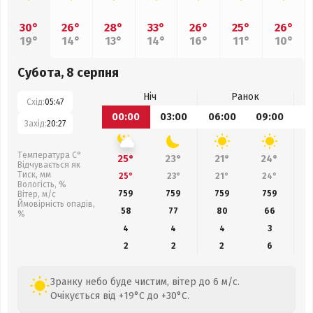
30°
26°
28°
33°
26°
25°
26°
19°
14°
13°
14°
16°
11°
10°
Субота, 8 серпня
Ніч
Ранок
Схід:
05:47
00:00
03:00
06:00
09:00
1
Захід:
20:27
Температура С°
25°
23°
21°
24°
Відчувається як
Тиск, мм
25°
23°
21°
24°
Вологість, %
759
759
759
759
Вітер, м/с
Ймовірність опадів,
58
77
80
66
%
4
4
4
3
2
2
2
6
Зранку небо буде чистим, вітер до 6 м/с.
Очікується від +19°C до +30°C.