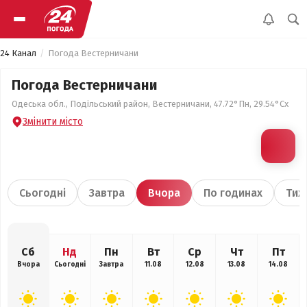
24 Канал
Погода Вестерничани
Погода Вестерничани
Одеська обл., Подільський район, Вестерничани, 47.72°Пн, 29.54°Сх
Змінити місто
Сьогодні
Завтра
Вчора
По годинах
Тиж
Сб
Нд
Пн
Вт
Ср
Чт
Пт
Вчора
Сьогодні
Завтра
11.08
12.08
13.08
14.08