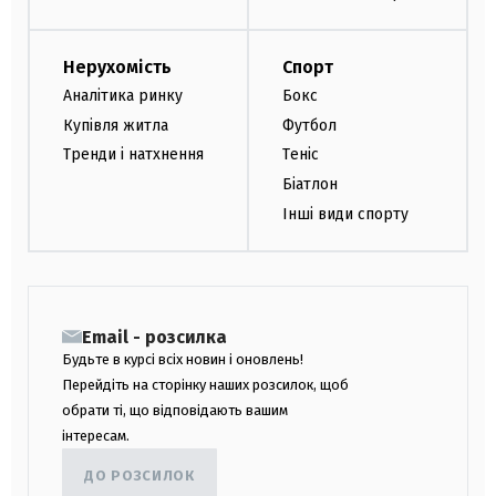
Нерухомість
Спорт
Аналітика ринку
Бокс
Купівля житла
Футбол
Тренди і натхнення
Теніс
Біатлон
Інші види спорту
Email - розсилка
Будьте в курсі всіх новин і оновлень!
Перейдіть на сторінку наших розсилок, щоб
обрати ті, що відповідають вашим
інтересам.
ДО РОЗСИЛОК