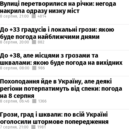
Вулиці перетворилися на річки: негода
накрила одразу низку міст
8 серпня,
21:00
4814
До +33 градусів і локальні грози: якою
буде погода найближчими днями
8 серпня,
20:00
882
До +38, але місцями з грозами та
шквалами: якою буде погода на вихідних
8 серпня,
08:00
986
Похолодання йде в Україну, але деякі
регіони потерпатимуть від спеки: погода
на 8 серпня
8 серпня,
06:46
1366
Грози, град і шквали: по всій Україні
оголосили штормове попередження
7 серпня,
21:00
1981