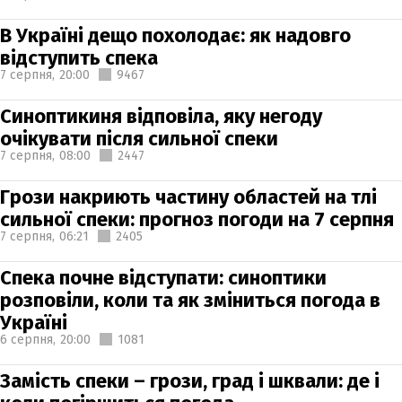
В Україні дещо похолодає: як надовго
відступить спека
7 серпня,
20:00
9467
Синоптикиня відповіла, яку негоду
очікувати після сильної спеки
7 серпня,
08:00
2447
Грози накриють частину областей на тлі
сильної спеки: прогноз погоди на 7 серпня
7 серпня,
06:21
2405
Спека почне відступати: синоптики
розповіли, коли та як зміниться погода в
Україні
6 серпня,
20:00
1081
Замість спеки – грози, град і шквали: де і