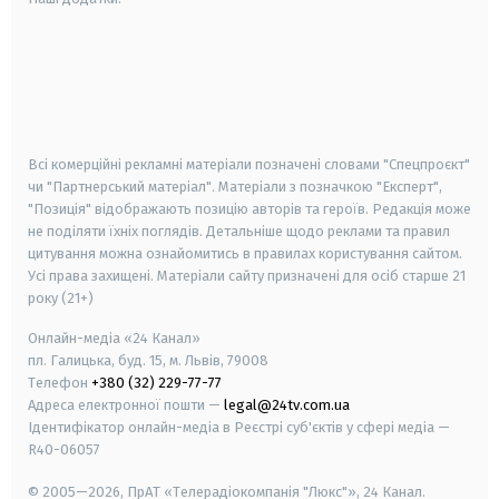
android
apple
smart tv
samsung smart tv
Всі комерційні рекламні матеріали позначені словами "Спецпроєкт"
чи "Партнерський матеріал". Матеріали з позначкою "Експерт",
"Позиція" відображають позицію авторів та героїв. Редакція може
не поділяти їхніх поглядів. Детальніше щодо реклами та правил
цитування можна ознайомитись в правилах користування сайтом.
Усі права захищені.
Матеріали сайту призначені для осіб старше
21
року (21+)
Онлайн-медіа «24 Канал»
пл. Галицька, буд. 15, м. Львів, 79008
Телефон
+380 (32) 229-77-77
Адреса електронної пошти —
legal@24tv.com.ua
Ідентифікатор онлайн-медіа в Реєстрі суб'єктів у сфері медіа —
R40-06057
© 2005—2026,
ПрАТ «Телерадіокомпанія "Люкс"», 24 Канал.