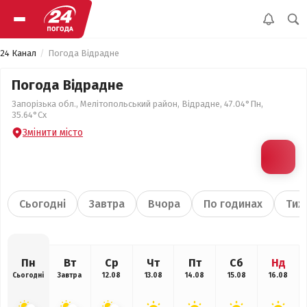
24 Канал
Погода Відрадне
Погода Відрадне
Запорізька обл., Мелітопольський район, Відрадне, 47.04°Пн,
35.64°Сх
Змінити місто
Сьогодні
Завтра
Вчора
По годинах
Тиж
Пн
Вт
Ср
Чт
Пт
Сб
Нд
Сьогодні
Завтра
12.08
13.08
14.08
15.08
16.08