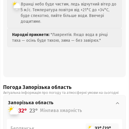
Вранці небо буде чистим, ледь відчутний вітер до
5 м/с. Температура повітря від +21°C до +34°C,
буде спекотно, пийте більше води. Ввечері
дощитиме.
Народні прикмети:
"Лаврентія. Якщо вода в річці
тиха — осінь буде тихою, зима — без завірюх."
Погода Запорізька
область
Актуальна інформація про погоду та атмосферні умови на сьогодні
Запорізька
область
32°
23°
Мінлива хмарність
Бердянськ
32°
/
23°