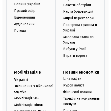
Новини України
Ракетні обстріли
Прямий ефір
Карта бойових дій
Відеоновини
Мирні переговори
Аудіоновини
Повітряна тривога в
Україні
Погода
Масована атака по
Україні
Вибухи у Росії
Втрати ворога
Мобілізація в
Новини економіки
Ціна нафти
Україні
Курси валют
Звільнення з військової
служби
Фінансові новини
Мобілізація 50+
Тарифи на комунальні
послуги
Мобілізація жінок
Податки