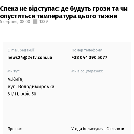
Спека не відступає: де будуть грози та чи
опуститься температура цього тижня
5 серпня,
08:00
1339
E-mail редакції
Номер телефону:
news24@24tv.com.ua
+38 044 390 5077
Ми тут:
Ми в соцмережах:
м.Київ
,
вул. Володимирська
офіс
61/11,
50
Про нас
Угода Користувача Спільноти