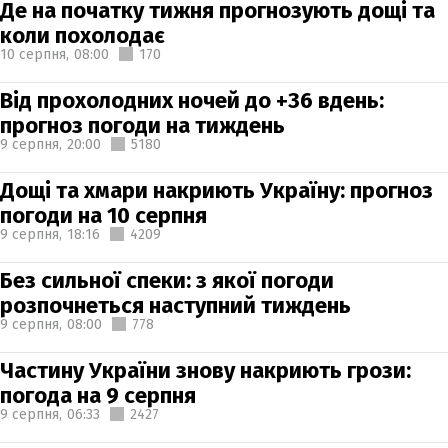
Де на початку тижня прогнозують дощі та
коли похолодає
10 серпня,
08:00
170
Від прохолодних ночей до +36 вдень:
прогноз погоди на тиждень
9 серпня,
20:00
5180
Дощі та хмари накриють Україну: прогноз
погоди на 10 серпня
9 серпня,
18:16
4209
Без сильної спеки: з якої погоди
розпочнеться наступний тиждень
9 серпня,
08:00
778
Частину України знову накриють грози:
погода на 9 серпня
9 серпня,
06:33
2427