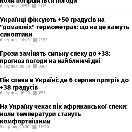
коли погіршиться погода
6 серпня,
18:53
2137
Українці фіксують +50 градусів на
"домашніх" термометрах: що на це кажуть
синоптики
6 серпня,
16:46
2392
Грози замінять сильну спеку до +38:
прогноз погоди на найближчі дні
6 серпня,
08:00
3364
Пік спеки в Україні: де 6 серпня пригріє до
+38 градусів
6 серпня,
06:40
851
На Україну чекає пік африканської спеки:
коли температури стануть
комфортнішими
5 серпня,
20:00
11526