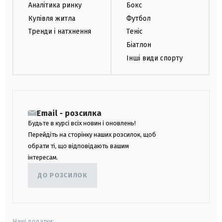
Аналітика ринку
Бокс
Купівля житла
Футбол
Тренди і натхнення
Теніс
Біатлон
Інші види спорту
Email - розсилка
Будьте в курсі всіх новин і оновлень!
Перейдіть на сторінку наших розсилок, щоб
обрати ті, що відповідають вашим
інтересам.
ДО РОЗСИЛОК
Наші додатки: