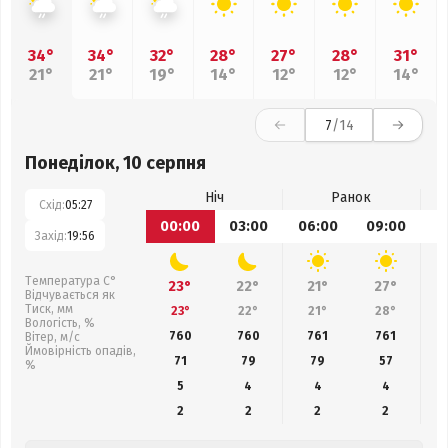
34°
34°
32°
28°
27°
28°
31°
21°
21°
19°
14°
12°
12°
14°
7
/14
Понеділок, 10 серпня
Ніч
Ранок
Схід:
05:27
00:00
03:00
06:00
09:00
1
Захід:
19:56
Температура С°
23°
22°
21°
27°
Відчувається як
Тиск, мм
23°
22°
21°
28°
Вологість, %
760
760
761
761
Вітер, м/с
Ймовірність опадів,
71
79
79
57
%
5
4
4
4
2
2
2
2