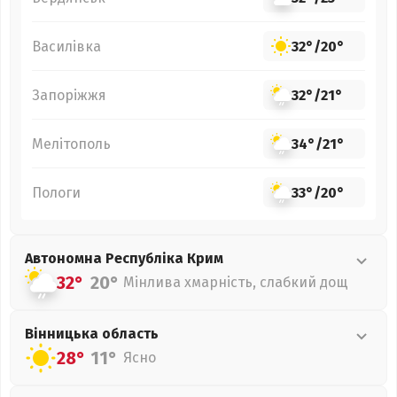
Василівка
32°
/
20°
Запоріжжя
32°
/
21°
Мелітополь
34°
/
21°
Пологи
33°
/
20°
Автономна Республіка Крим
32°
20°
Мінлива хмарність, слабкий дощ
Вінницька
область
28°
11°
Ясно