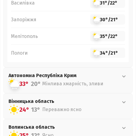
Василівка
31°
/
22°
Запоріжжя
30°
/
21°
Мелітополь
35°
/
22°
Пологи
34°
/
21°
Автономна Республіка Крим
33°
20°
Мінлива хмарність, зливи
Вінницька
область
24°
13°
Переважно ясно
Волинська
область
25°
12°
Ясно