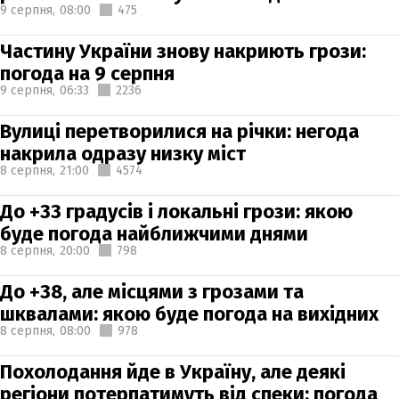
9 серпня,
08:00
475
Частину України знову накриють грози:
погода на 9 серпня
9 серпня,
06:33
2236
Вулиці перетворилися на річки: негода
накрила одразу низку міст
8 серпня,
21:00
4574
До +33 градусів і локальні грози: якою
буде погода найближчими днями
8 серпня,
20:00
798
До +38, але місцями з грозами та
шквалами: якою буде погода на вихідних
8 серпня,
08:00
978
Похолодання йде в Україну, але деякі
регіони потерпатимуть від спеки: погода