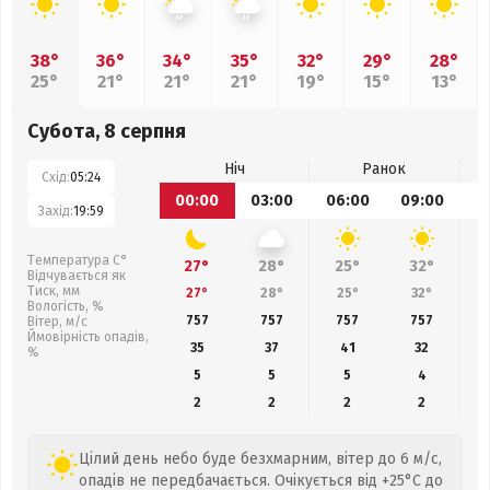
38°
36°
34°
35°
32°
29°
28°
25°
21°
21°
21°
19°
15°
13°
Субота, 8 серпня
Ніч
Ранок
Схід:
05:24
00:00
03:00
06:00
09:00
1
Захід:
19:59
Температура С°
27°
28°
25°
32°
Відчувається як
Тиск, мм
27°
28°
25°
32°
Вологість, %
757
757
757
757
Вітер, м/с
Ймовірність опадів,
35
37
41
32
%
5
5
5
4
2
2
2
2
Цілий день небо буде безхмарним, вітер до 6 м/с,
опадів не передбачається. Очікується від +25°C до