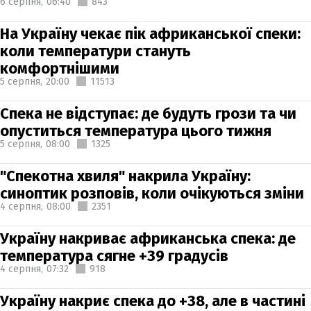
6 серпня,
06:40
843
На Україну чекає пік африканської спеки:
коли температури стануть
комфортнішими
5 серпня,
20:00
11513
Спека не відступає: де будуть грози та чи
опуститься температура цього тижня
5 серпня,
08:00
1325
"Спекотна хвиля" накрила Україну:
синоптик розповів, коли очікуються зміни
4 серпня,
08:00
2351
Україну накриває африканська спека: де
температура сягне +39 градусів
4 серпня,
07:32
918
Україну накриє спека до +38, але в частині