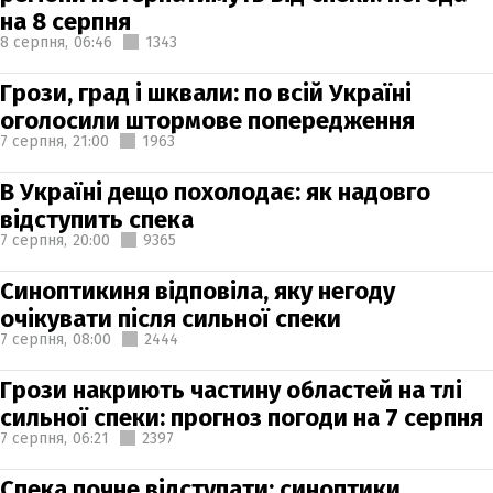
на 8 серпня
8 серпня,
06:46
1343
Грози, град і шквали: по всій Україні
оголосили штормове попередження
7 серпня,
21:00
1963
В Україні дещо похолодає: як надовго
відступить спека
7 серпня,
20:00
9365
Синоптикиня відповіла, яку негоду
очікувати після сильної спеки
7 серпня,
08:00
2444
Грози накриють частину областей на тлі
сильної спеки: прогноз погоди на 7 серпня
7 серпня,
06:21
2397
Спека почне відступати: синоптики