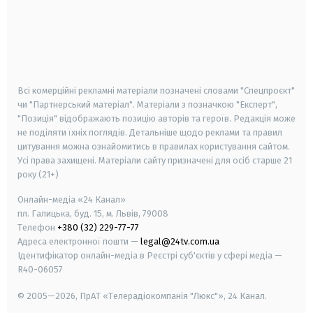
android
apple
smart tv
samsung smart tv
Всі комерційні рекламні матеріали позначені словами "Спецпроєкт"
чи "Партнерський матеріал". Матеріали з позначкою "Експерт",
"Позиція" відображають позицію авторів та героїв. Редакція може
не поділяти їхніх поглядів. Детальніше щодо реклами та правил
цитування можна ознайомитись в правилах користування сайтом.
Усі права захищені.
Матеріали сайту призначені для осіб старше
21
року (21+)
Онлайн-медіа «24 Канал»
пл. Галицька, буд. 15, м. Львів, 79008
Телефон
+380 (32) 229-77-77
Адреса електронної пошти —
legal@24tv.com.ua
Ідентифікатор онлайн-медіа в Реєстрі суб'єктів у сфері медіа —
R40-06057
© 2005—2026,
ПрАТ «Телерадіокомпанія "Люкс"», 24 Канал.