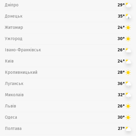
Дніпро
29°
Донецьк
35°
Житомир
24°
Ужгород
30°
Івано-Франківськ
26°
Київ
24°
Кропивницький
28°
Луганськ
36°
Миколаїв
32°
Львів
26°
Одеса
30°
Полтава
27°