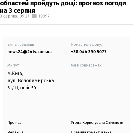
областей пройдуть дощі: прогноз погоди
на 3 серпня
3 серпня,
09:27
10997
E-mail редакції
Номер телефону:
news24@24tv.com.ua
+38 044 390 5077
Ми тут:
Ми в соцмережах:
м.Київ
,
вул. Володимирська
офіс
61/11,
50
Про нас
Угода Користувача Спільноти
Редакція
Правила коментування