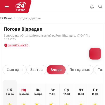
24 Канал
Погода Відрадне
Погода Відрадне
Запорізька обл., Мелітопольський район, Відрадне, 47.04°Пн,
35.64°Сх
Змінити місто
Сьогодні
Завтра
Вчора
По годинах
Тиж
Сб
Нд
Пн
Вт
Ср
Чт
Пт
Вчора
Сьогодні
Завтра
11.08
12.08
13.08
14.08