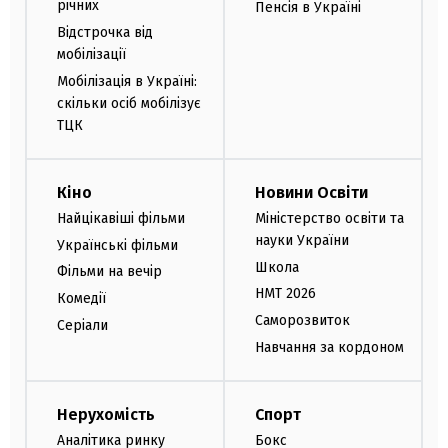
річних
Пенсія в Україні
Відстрочка від
мобілізації
Мобілізація в Україні:
скільки осіб мобілізує
ТЦК
Кіно
Новини Освіти
Найцікавіші фільми
Міністерство освіти та
науки України
Українські фільми
Школа
Фільми на вечір
НМТ 2026
Комедії
Саморозвиток
Серіали
Навчання за кордоном
Нерухомість
Спорт
Аналітика ринку
Бокс