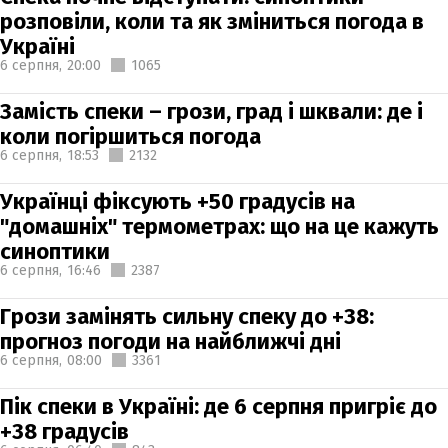
розповіли, коли та як зміниться погода в
Україні
6 серпня,
20:00
1065
Замість спеки – грози, град і шквали: де і
коли погіршиться погода
6 серпня,
18:53
2132
Українці фіксують +50 градусів на
"домашніх" термометрах: що на це кажуть
синоптики
6 серпня,
16:46
2387
Грози замінять сильну спеку до +38:
прогноз погоди на найближчі дні
6 серпня,
08:00
3361
Пік спеки в Україні: де 6 серпня пригріє до
+38 градусів