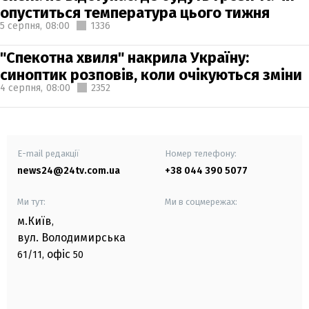
опуститься температура цього тижня
5 серпня,
08:00
1336
"Спекотна хвиля" накрила Україну:
синоптик розповів, коли очікуються зміни
4 серпня,
08:00
2352
E-mail редакції
Номер телефону:
news24@24tv.com.ua
+38 044 390 5077
Ми тут:
Ми в соцмережах:
м.Київ
,
вул. Володимирська
офіс
61/11,
50