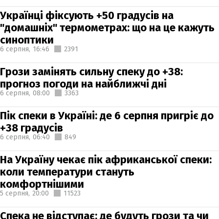
Українці фіксують +50 градусів на
"домашніх" термометрах: що на це кажуть
синоптики
6 серпня,
16:46
2391
Грози замінять сильну спеку до +38:
прогноз погоди на найближчі дні
6 серпня,
08:00
3363
Пік спеки в Україні: де 6 серпня пригріє до
+38 градусів
6 серпня,
06:40
849
На Україну чекає пік африканської спеки:
коли температури стануть
комфортнішими
5 серпня,
20:00
11523
Спека не відступає: де будуть грози та чи