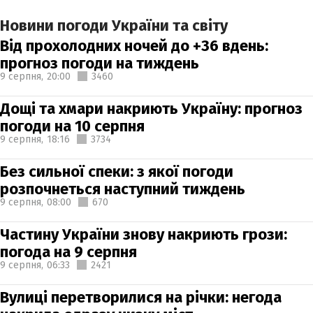
Новини погоди України та світу
Від прохолодних ночей до +36 вдень:
прогноз погоди на тиждень
9 серпня,
20:00
3460
Дощі та хмари накриють Україну: прогноз
погоди на 10 серпня
9 серпня,
18:16
3734
Без сильної спеки: з якої погоди
розпочнеться наступний тиждень
9 серпня,
08:00
670
Частину України знову накриють грози:
погода на 9 серпня
9 серпня,
06:33
2421
Вулиці перетворилися на річки: негода