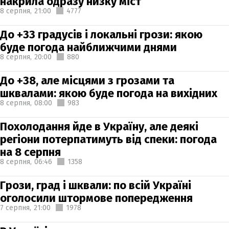
накрила одразу низку міст
8 серпня,
21:00
4777
До +33 градусів і локальні грози: якою
буде погода найближчими днями
8 серпня,
20:00
880
До +38, але місцями з грозами та
шквалами: якою буде погода на вихідних
8 серпня,
08:00
983
Похолодання йде в Україну, але деякі
регіони потерпатимуть від спеки: погода
на 8 серпня
8 серпня,
06:46
1358
Грози, град і шквали: по всій Україні
оголосили штормове попередження
7 серпня,
21:00
1978