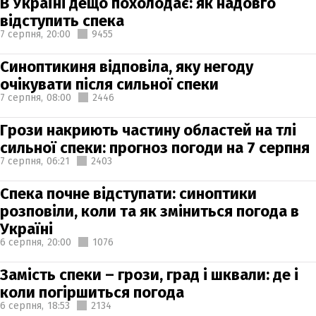
В Україні дещо похолодає: як надовго
відступить спека
7 серпня,
20:00
9455
Синоптикиня відповіла, яку негоду
очікувати після сильної спеки
7 серпня,
08:00
2446
Грози накриють частину областей на тлі
сильної спеки: прогноз погоди на 7 серпня
7 серпня,
06:21
2403
Спека почне відступати: синоптики
розповіли, коли та як зміниться погода в
Україні
6 серпня,
20:00
1076
Замість спеки – грози, град і шквали: де і
коли погіршиться погода
6 серпня,
18:53
2134