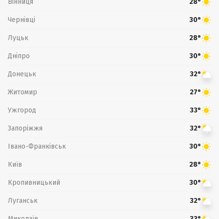
Вінниця
28°
Чернівці
30°
Луцьк
28°
Дніпро
30°
Донецьк
32°
Житомир
27°
Ужгород
33°
Запоріжжя
32°
Івано-Франківськ
30°
Київ
28°
Кропивницький
30°
Луганськ
32°
Миколаїв
33°