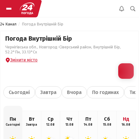
24 Канал
Погода Внутрішній Бір
Погода Внутрішній Бір
Чернігівська обл., Новгород-Сіверський район, Внутрішній Бір,
52.2°Пн, 33.13°Сх
Змінити місто
Сьогодні
Завтра
Вчора
По годинах
Тиж
Пн
Вт
Ср
Чт
Пт
Сб
Нд
Сьогодні
Завтра
12.08
13.08
14.08
15.08
16.08