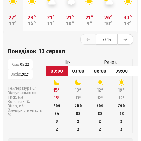
27°
28°
21°
21°
21°
26°
30°
11°
14°
11°
10°
9°
10°
13°
7
/14
Понеділок, 10 серпня
Ніч
Ранок
Схід:
05:22
00:00
03:00
06:00
09:00
1
Захід:
20:21
Температура С°
15°
13°
12°
19°
Відчувається як
Тиск, мм
15°
13°
12°
19°
Вологість, %
766
766
766
766
Вітер, м/с
Ймовірність опадів,
74
83
88
63
%
3
2
2
2
2
2
2
2