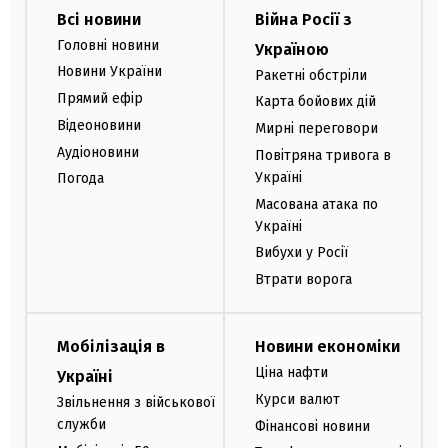
Всі новини
Війна Росії з
Головні новини
Україною
Новини України
Ракетні обстріли
Прямий ефір
Карта бойових дій
Відеоновини
Мирні переговори
Аудіоновини
Повітряна тривога в
Україні
Погода
Масована атака по
Україні
Вибухи у Росії
Втрати ворога
Мобілізація в
Новини економіки
Ціна нафти
Україні
Курси валют
Звільнення з військової
служби
Фінансові новини