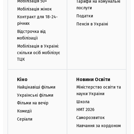
Мобілізація 50+
Тарифи на комунальні
послуги
Мобілізація жінок
Податки
Контракт для 18-24-
річних
Пенсія в Україні
Відстрочка від
мобілізації
Мобілізація в Україні:
скільки осіб мобілізує
ТЦК
Кіно
Новини Освіти
Найцікавіші фільми
Міністерство освіти та
науки України
Українські фільми
Школа
Фільми на вечір
НМТ 2026
Комедії
Саморозвиток
Серіали
Навчання за кордоном