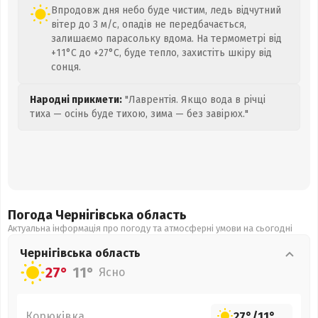
Впродовж дня небо буде чистим, ледь відчутний
вітер до 3 м/с, опадів не передбачається,
залишаємо парасольку вдома. На термометрі від
+11°C до +27°C, буде тепло, захистіть шкіру від
сонця.
Народні прикмети:
"Лаврентія. Якщо вода в річці
тиха — осінь буде тихою, зима — без завірюх."
Погода Чернігівська
область
Актуальна інформація про погоду та атмосферні умови на сьогодні
Чернігівська
область
27°
11°
Ясно
Корюківка
27°
/
11°