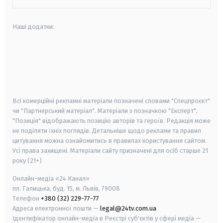
Наші додатки:
android
apple
smart tv
samsung smart tv
Всі комерційні рекламні матеріали позначені словами "Спецпроєкт"
чи "Партнерський матеріал". Матеріали з позначкою "Експерт",
"Позиція" відображають позицію авторів та героїв. Редакція може
не поділяти їхніх поглядів. Детальніше щодо реклами та правил
цитування можна ознайомитись в правилах користування сайтом.
Усі права захищені.
Матеріали сайту призначені для осіб старше
21
року (21+)
Онлайн-медіа «24 Канал»
пл. Галицька, буд. 15, м. Львів, 79008
Телефон
+380 (32) 229-77-77
Адреса електронної пошти —
legal@24tv.com.ua
Ідентифікатор онлайн-медіа в Реєстрі суб'єктів у сфері медіа —