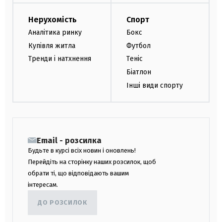
Нерухомість
Спорт
Аналітика ринку
Бокс
Купівля житла
Футбол
Тренди і натхнення
Теніс
Біатлон
Інші види спорту
Email - розсилка
Будьте в курсі всіх новин і оновлень!
Перейдіть на сторінку наших розсилок, щоб
обрати ті, що відповідають вашим
інтересам.
ДО РОЗСИЛОК