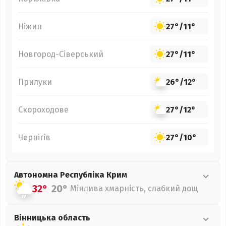
Ніжин
27°
/
11°
Новгород-Сіверський
27°
/
11°
Прилуки
26°
/
12°
Скороходове
27°
/
12°
Чернігів
27°
/
10°
Автономна Республіка Крим
32°
20°
Мінлива хмарність, слабкий дощ
Вінницька
область