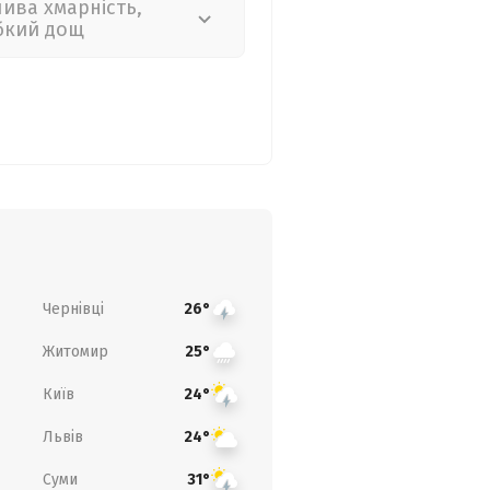
лива хмарність,
бкий дощ
Чернівці
26°
Житомир
25°
Київ
24°
Львів
24°
Суми
31°