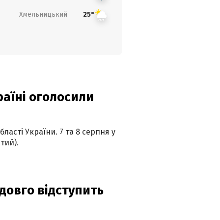
Хмельницький
25°
країні оголосили
ласті України. 7 та 8 серпня у
тий).
адовго відступить