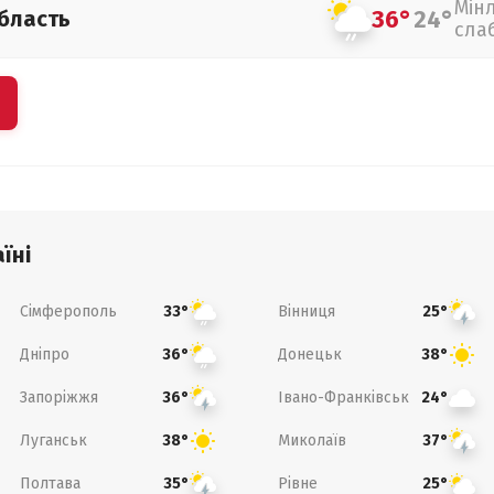
Мін
36°
24°
бласть
сла
їні
Сімферополь
Вінниця
33°
25°
Дніпро
Донецьк
36°
38°
Запоріжжя
Івано-Франківськ
36°
24°
Луганськ
Миколаїв
38°
37°
Полтава
Рівне
35°
25°