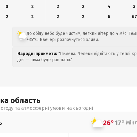
0
2
2
2
4
3
2
2
2
2
6
67
До обіду небо буде чистим, легкий вітер до 4 м/с. Тем
+35°C. Ввечері розпочнуться зливи.
Народні прикмети:
"Пимена. Лелеки відлітають у теплі кр
дня — зима буде ранньою."
ька
область
огоду та атмосферні умови на сьогодні
26°
17°
ь
Мін