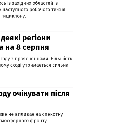
ь із західних областей із
 наступного робочого тижня
нтициклону.
 деякі регіони
а на 8 серпня
огоду з проясненнями. Більшість
ному сході утримається сильна
оду очікувати після
айже не впливає на спекотну
атмосферного фронту