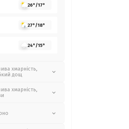
26°
/
17°
27°
/
18°
24°
/
15°
лива хмарність,
бкий дощ
лива хмарність,
зи
рно