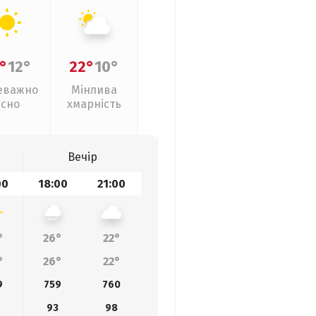
°
12°
22°
10°
еважно
Мінлива
ясно
хмарність
Вечір
00
18:00
21:00
°
26°
22°
°
26°
22°
9
759
760
93
98