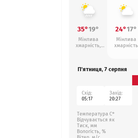
35°
19°
24°
17°
Мінлива
Мінлива
хмарність,
хмарність
зливи
П'ятниця, 7 серпня
Схід:
Захід:
05:17
20:27
Температура С°
Відчувається як
Тиск, мм
Вологість, %
Вітер, м/с