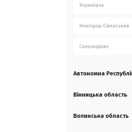
Корюківка
Новгород-Сіверський
Скороходове
Автономна Республі
Вінницька
область
Волинська
область