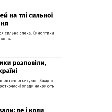
й на тлі сильної
пня
ься сильна спека. Синоптики
іонів.
ики розповіли,
країні
оптичної ситуації. Західні
ороткочасні опади накриють
вали: де і коли