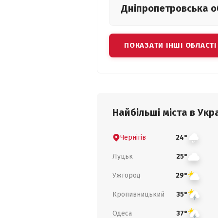
Дніпропетровська
о
ПОКАЗАТИ ІНШІ ОБЛАСТІ
Найбільші міста в Укра
Чернігів
24°
Луцьк
25°
Ужгород
29°
Кропивницький
35°
Одеса
37°