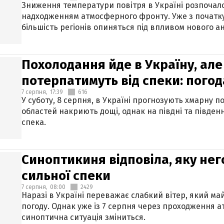
Зниження температури повітря в Україні розпочалос
надходженням атмосферного фронту. Уже з початку
більшість регіонів опиняться під впливом нового а
Похолодання йде в Україну, але
потерпатимуть від спеки: погод
7 серпня,
17:39
616
У суботу, 8 серпня, в Україні прогнозують хмарну п
областей накриють дощі, однак на півдні та півден
спека.
Синоптикиня відповіла, яку нег
сильної спеки
7 серпня,
08:00
2429
Наразі в Україні переважає слабкий вітер, який м
погоду. Однак уже із 7 серпня через проходження 
синоптична ситуація зміниться.