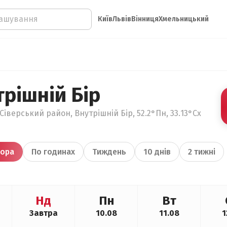
Київ
Львів
Вінниця
Хмельницький
рішній Бір
Сіверський район, Внутрішній Бір, 52.2°Пн, 33.13°Сх
ора
По годинах
Тиждень
10 днів
2 тижні
Нд
Пн
Вт
Завтра
10.08
11.08
1