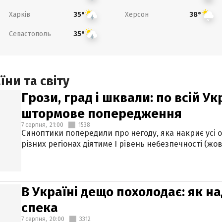
Харків
Херсон
35°
38°
Севастополь
35°
ни та світу
Грози, град і шквали: по всій У
штормове попередження
7 серпня,
21:00
1538
Синоптики попередили про негоду, яка накриє усі об
різних регіонах діятиме І рівень небезпечності (жов
В Україні дещо похолодає: як н
спека
7 серпня,
20:00
3312