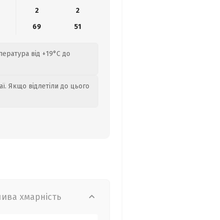
2
2
69
51
пература від +19°C до
аї. Якщо відлетіли до цього
лива хмарність