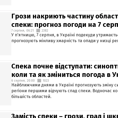
Грози накриють частину областе
спеки: прогноз погоди на 7 сер
7 серпня,
06:21
2382
У п'ятницю, 7 серпня, в Україні подекуди утримаєт
прогнозують мінливу хмарність та опади у низці рег
Спека почне відступати: синопт
коли та як зміниться погода в У
6 серпня,
20:00
1023
Найближчими днями в Україні прогнозують зміну син
регіони першими відчують спад спеки. Водночас к
більшість областей.
Замість спеки – грози, град і шк