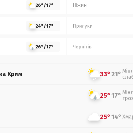
26°
/
17°
Ніжин
24°
/
17°
Прилуки
26°
/
17°
Чернігів
Мін
33°
21°
ка Крим
сла
Мін
25°
17°
гро
25°
14°
Хма