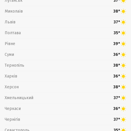
Луганськ
37°
Миколаїв
38°
Львів
37°
Полтава
35°
Рівне
39°
Суми
36°
Тернопіль
38°
Харків
36°
Херсон
38°
Хмельницький
37°
Черкаси
36°
Чернігів
37°
Севастополь
35°