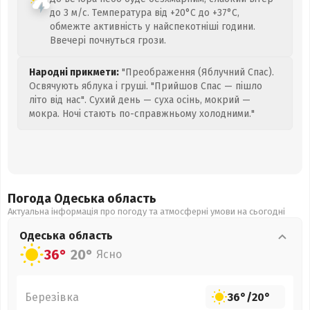
до 3 м/с. Температура від +20°C до +37°C,
обмежте активність у найспекотніші години.
Ввечері почнуться грози.
Народні прикмети:
"Преображення (Яблучний Спас).
Освячують яблука і груші. "Прийшов Спас — пішло
літо від нас". Сухий день — суха осінь, мокрий —
мокра. Ночі стають по-справжньому холодними."
Погода Одеська
область
Актуальна інформація про погоду та атмосферні умови на сьогодні
Одеська
область
36°
20°
Ясно
Березівка
36°
/
20°