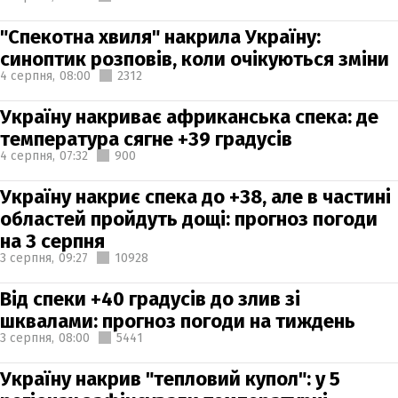
"Спекотна хвиля" накрила Україну:
синоптик розповів, коли очікуються зміни
4 серпня,
08:00
2312
Україну накриває африканська спека: де
температура сягне +39 градусів
4 серпня,
07:32
900
Україну накриє спека до +38, але в частині
областей пройдуть дощі: прогноз погоди
на 3 серпня
3 серпня,
09:27
10928
Від спеки +40 градусів до злив зі
шквалами: прогноз погоди на тиждень
3 серпня,
08:00
5441
Україну накрив "тепловий купол": у 5