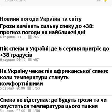
Новини погоди України та світу
Грози замінять сильну спеку до +38:
прогноз погоди на найближчі дні
6 серпня,
08:00
246
Пік спеки в Україні: де 6 серпня пригріє до
+38 градусів
6 серпня,
06:40
467
На Україну чекає пік африканської спеки:
коли температури стануть
комфортнішими
5 серпня,
20:00
5750
Спека не відступає: де будуть грози та чи
опуститься температура цього тижня
5 серпня,
08:00
1256