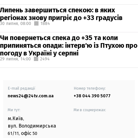
Липень завершиться спекою: в яких
регіонах знову пригріє до +33 градусів
30 липня,
08:00
1884
Чи повернеться спека до +35 та коли
припиняться опади: інтерв'ю із Птухою про
погоду в Україні у серпні
29 липня,
14:00
2494
E-mail редакції
Номер телефону:
news24@24tv.com.ua
+38 044 390 5077
Ми тут:
Ми в соцмережах:
м.Київ
,
вул. Володимирська
офіс
61/11,
50