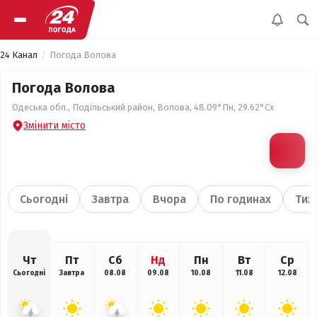
24 Канал
Погода Волова
Погода Волова
Одеська обл., Подільський район, Волова, 48.09°Пн, 29.62°Сх
Змінити місто
Сьогодні
Завтра
Вчора
По годинах
Тиж
Чт
Пт
Сб
Нд
Пн
Вт
Ср
Сьогодні
Завтра
08.08
09.08
10.08
11.08
12.08