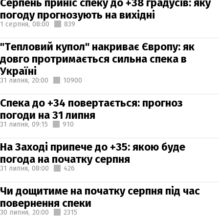
Серпень приніс спеку до +38 градусів: яку
погоду прогнозують на вихідні
1 серпня,
08:00
839
"Тепловий купол" накриває Європу: як
довго протримається сильна спека в
Україні
31 липня,
20:00
10900
Спека до +34 повертається: прогноз
погоди на 31 липня
31 липня,
09:15
910
На Заході припече до +35: якою буде
погода на початку серпня
31 липня,
08:00
426
Чи дощитиме на початку серпня під час
повернення спеки
30 липня,
20:00
2315