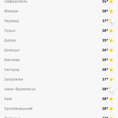
Сімферополь
34°
Вінниця
38°
Чернівці
37°
Луцьк
38°
Дніпро
35°
Донецьк
36°
Житомир
39°
Ужгород
38°
Запоріжжя
37°
Івано-Франківськ
38°
Київ
38°
Кропивницький
38°