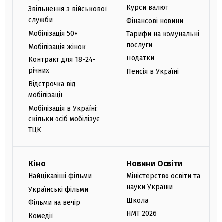
Курси валют
Звільнення з військової
служби
Фінансові новини
Мобілізація 50+
Тарифи на комунальні
послуги
Мобілізація жінок
Податки
Контракт для 18-24-
річних
Пенсія в Україні
Відстрочка від
мобілізації
Мобілізація в Україні:
скільки осіб мобілізує
ТЦК
Кіно
Новини Освіти
Найцікавіші фільми
Міністерство освіти та
науки України
Українські фільми
Школа
Фільми на вечір
НМТ 2026
Комедії