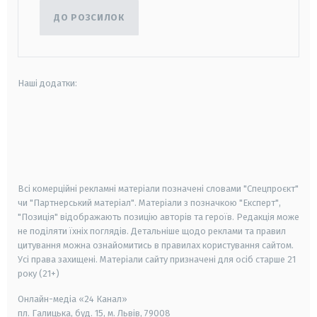
ДО РОЗСИЛОК
Наші додатки:
android
apple
smart tv
samsung smart tv
Всі комерційні рекламні матеріали позначені словами "Спецпроєкт"
чи "Партнерський матеріал". Матеріали з позначкою "Експерт",
"Позиція" відображають позицію авторів та героїв. Редакція може
не поділяти їхніх поглядів. Детальніше щодо реклами та правил
цитування можна ознайомитись в правилах користування сайтом.
Усі права захищені.
Матеріали сайту призначені для осіб старше
21
року (21+)
Онлайн-медіа «24 Канал»
пл. Галицька, буд. 15, м. Львів, 79008