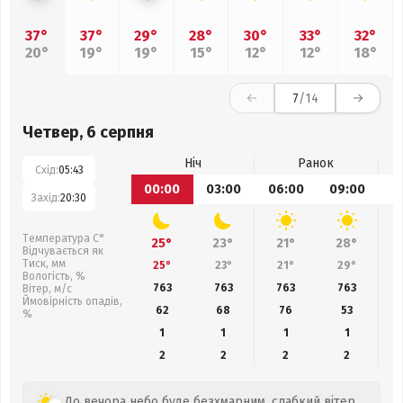
37°
37°
29°
28°
30°
33°
32°
20°
19°
19°
15°
12°
12°
18°
7
/14
Четвер, 6 серпня
Ніч
Ранок
Схід:
05:43
00:00
03:00
06:00
09:00
1
Захід:
20:30
Температура С°
25°
23°
21°
28°
Відчувається як
Тиск, мм
25°
23°
21°
29°
Вологість, %
763
763
763
763
Вітер, м/с
Ймовірність опадів,
62
68
76
53
%
1
1
1
1
2
2
2
2
До вечора небо буде безхмарним, слабкий вітер