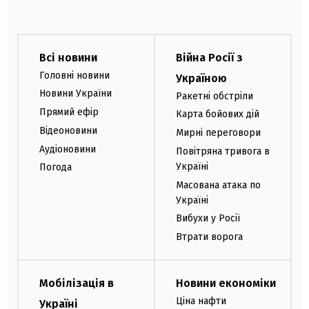
Всі новини
Війна Росії з
Головні новини
Україною
Новини України
Ракетні обстріли
Прямий ефір
Карта бойових дій
Відеоновини
Мирні переговори
Аудіоновини
Повітряна тривога в
Україні
Погода
Масована атака по
Україні
Вибухи у Росії
Втрати ворога
Мобілізація в
Новини економіки
Ціна нафти
Україні