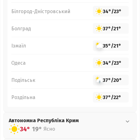
Білгород-Дністровський
34°
/
23°
Болград
37°
/
21°
Ізмаїл
35°
/
21°
Одеса
34°
/
23°
Подільськ
37°
/
20°
Роздільна
37°
/
22°
Автономна Республіка Крим
34°
19°
Ясно