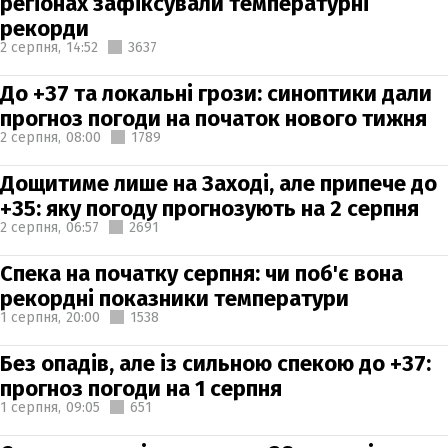
регіонах зафіксували температурні
рекорди
2 серпня,
14:52
3637
До +37 та локальні грози: синоптики дали
прогноз погоди на початок нового тижня
2 серпня,
08:00
1789
Дощитиме лише на Заході, але припече до
+35: яку погоду прогнозують на 2 серпня
2 серпня,
06:57
2691
Спека на початку серпня: чи поб'є вона
рекордні показники температури
1 серпня,
20:00
1538
Без опадів, але із сильною спекою до +37:
прогноз погоди на 1 серпня
1 серпня,
09:05
651