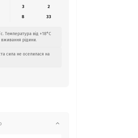
3
2
8
33
/с. Температура від +18°C
 вживання рідини.
та сила не оселилася на
о