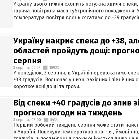
Україну цього тижня охопить потужна хвиля спеки,
гаряча повітряна маса субтропічного походження. У
температура повітря вдень сягатиме до +39 градусі
Україну накриє спека до +38, ал
областей пройдуть дощі: прогно
серпня
3 серпня,
09:27
10923
У понеділок, 3 серпня, в Україні переважатиме спе
+38 градусів. Водночас у низці західних і північних
короткочасні дощі та грози.
Від спеки +40 градусів до злив 
прогноз погоди на тиждень
3 серпня,
08:00
5434
Перший робочий тиждень серпня може стати найсп
в Україні. Подекуди температура повітря, ймовірно,
градусів, а послаблення спеки очікується лише на в