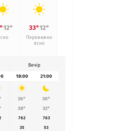
°
12°
33°
12°
Ясно
Переважно
ясно
Вечір
00
18:00
21:00
°
36°
30°
°
38°
32°
2
762
763
35
53