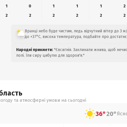
1
0
1
1
1
2
2
2
2
2
2
2
Вранці небо буде чистим, ледь відчутний вітер до 3 м
до +37°C, висока температура, подбайте про достатнє
Народні прикмети:
"Євсигнія. Заклинали жнива, щоб нечис
полі. Їли сиру цибулю для здоров'я."
бласть
огоду та атмосферні умови на сьогодні
36°
20°
Ясн