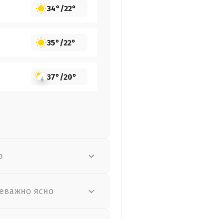
34°
/
22°
35°
/
22°
37°
/
20°
о
еважно ясно