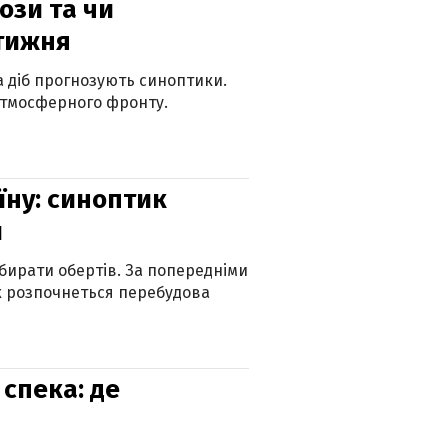
рози та чи
 тижня
ка діб прогнозують синоптики.
атмосферного фронту.
їну: синоптик
и
бирати обертів. За попередніми
х розпочнеться перебудова
спека: де