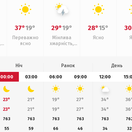
37°
19°
29°
19°
28°
15°
30
Переважно
Мінлива
Ясно
,
ясно
хмарність,
ощ
грози
Ніч
Ранок
День
00:00
03:00
06:00
09:00
12:00
15:
23°
21°
19°
27°
34°
36
23°
21°
19°
27°
34°
36
763
763
763
763
763
76
55
59
66
46
34
32