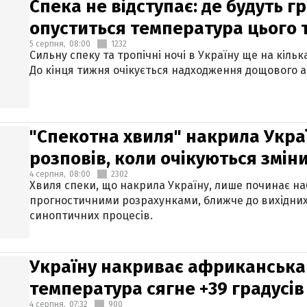
Спека не відступає: де будуть г
опуститься температура цього
5 серпня,
08:00
1232
Сильну спеку та тропічні ночі в Україну ще на кіль
До кінця тижня очікується надходження дощового 
"Спекотна хвиля" накрила Укра
розповів, коли очікуються змін
4 серпня,
08:00
2302
Хвиля спеки, що накрила Україну, лише починає на
прогностичними розрахунками, ближче до вихідни
синоптичних процесів.
Україну накриває африканська 
температура сягне +39 градусів
4 серпня,
07:32
900