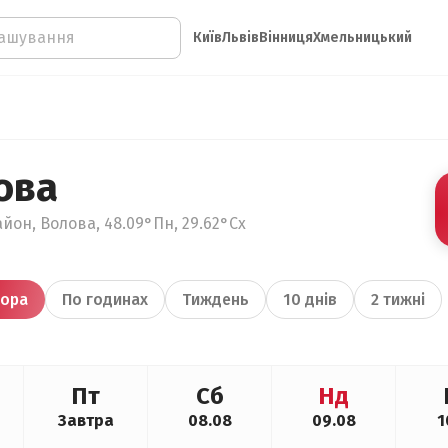
Київ
Львів
Вінниця
Хмельницький
ова
йон, Волова, 48.09°Пн, 29.62°Сх
ора
По годинах
Тиждень
10 днів
2 тижні
Пт
Сб
Нд
Завтра
08.08
09.08
1