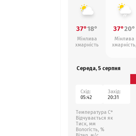
37°
18°
37°
20°
Мінлива
Мінлива
хмарність
хмарність
слабкий д
Середа, 5 серпня
Схід:
Захід:
05:42
20:31
Температура С°
Відчувається як
Тиск, мм
Вологість, %
Вітер, м/с