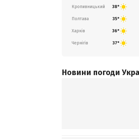
Кропивницький
38°
Полтава
35°
Харків
36°
Чернігів
37°
Новини погоди Украї