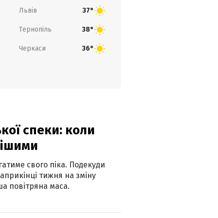
Львів
37°
Тернопіль
38°
Черкаси
36°
кої спеки: коли
нішими
атиме свого піка. Подекуди
наприкінці тижня на зміну
а повітряна маса.