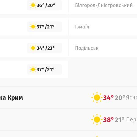
36°
/
20°
Білгород-Дністровський
37°
/
21°
Ізмаїл
34°
/
23°
Подільськ
37°
/
21°
34°
20°
ка Крим
Ясн
38°
21°
Пер