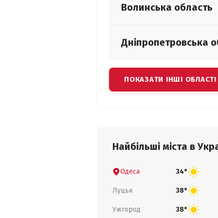
Волинська
область
Дніпропетровська
о
ПОКАЗАТИ ІНШІ ОБЛАСТІ
Найбільші міста в Укра
Одеса
34°
Луцьк
38°
Ужгород
38°