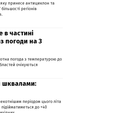
 яку принесе антициклон та
 більшості регіонів
в.
е в частині
з погоди на 3
котна погода з температурою до
 областей очікуються
зі шквалами:
екотнішим періодом цього літа
 підійматиметься до +40
ихідних.