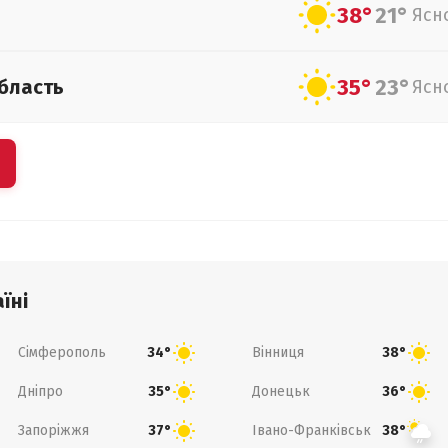
38°
21°
Ясн
35°
23°
бласть
Ясн
їні
Сімферополь
Вінниця
34°
38°
Дніпро
Донецьк
35°
36°
Запоріжжя
Івано-Франківськ
37°
38°