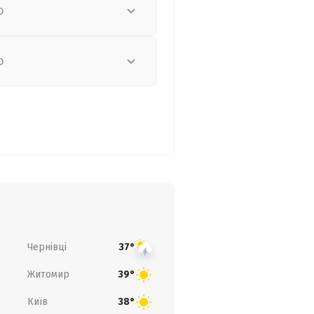
о
о
Чернівці
37°
Житомир
39°
Київ
38°