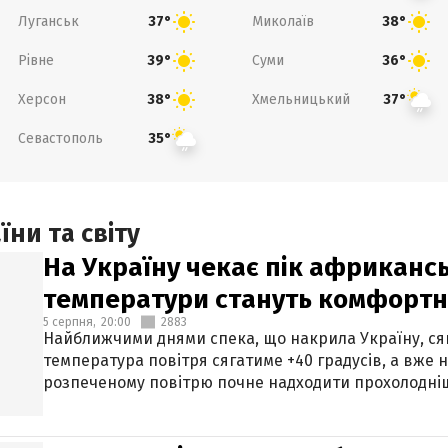
Луганськ
Миколаїв
37°
38°
Рівне
Суми
39°
36°
Херсон
Хмельницький
38°
37°
Севастополь
35°
ни та світу
На Україну чекає пік африкансь
температури стануть комфорт
5 серпня,
20:00
2883
Найближчими днями спека, що накрила Україну, сяг
температура повітря сягатиме +40 градусів, а вже 
розпеченому повітрю почне надходити прохолодніш