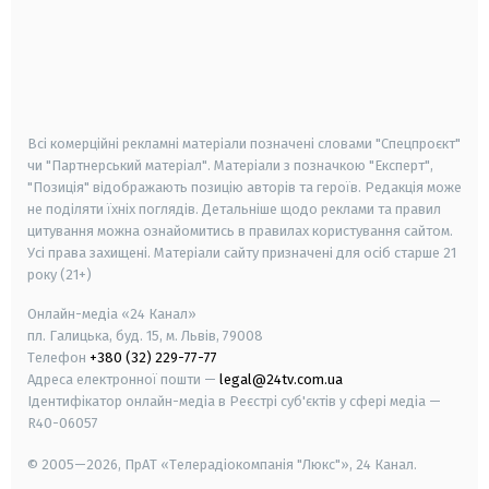
android
apple
smart tv
samsung smart tv
Всі комерційні рекламні матеріали позначені словами "Спецпроєкт"
чи "Партнерський матеріал". Матеріали з позначкою "Експерт",
"Позиція" відображають позицію авторів та героїв. Редакція може
не поділяти їхніх поглядів. Детальніше щодо реклами та правил
цитування можна ознайомитись в правилах користування сайтом.
Усі права захищені.
Матеріали сайту призначені для осіб старше
21
року (21+)
Онлайн-медіа «24 Канал»
пл. Галицька, буд. 15, м. Львів, 79008
Телефон
+380 (32) 229-77-77
Адреса електронної пошти —
legal@24tv.com.ua
Ідентифікатор онлайн-медіа в Реєстрі суб'єктів у сфері медіа —
R40-06057
© 2005—2026,
ПрАТ «Телерадіокомпанія "Люкс"», 24 Канал.