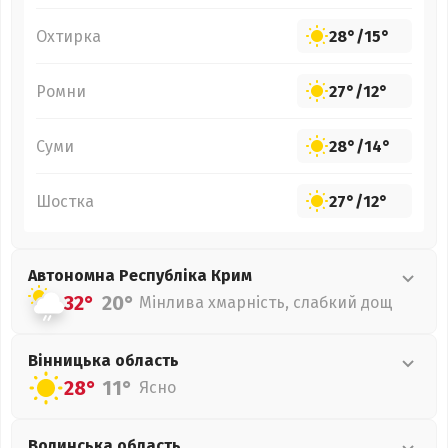
Охтирка
28°
/
15°
Ромни
27°
/
12°
Суми
28°
/
14°
Шостка
27°
/
12°
Автономна Республіка Крим
32°
20°
Мінлива хмарність, слабкий дощ
Вінницька
область
28°
11°
Ясно
Волинська
область