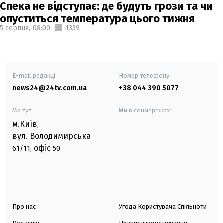
Спека не відступає: де будуть грози та чи
опуститься температура цього тижня
5 серпня,
08:00
1339
E-mail редакції
Номер телефону:
news24@24tv.com.ua
+38 044 390 5077
Ми тут:
Ми в соцмережах:
м.Київ
,
вул. Володимирська
офіс
61/11,
50
Про нас
Угода Користувача Спільноти
Редакція
Правила коментування