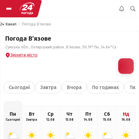
24 Канал
Погода В’язове
Погода В’язове
Сумська обл., Охтирський район, В’язове, 50.19°Пн, 34.64°Сх
Змінити місто
Сьогодні
Завтра
Вчора
По годинах
Тиж
Пн
Вт
Ср
Чт
Пт
Сб
Нд
Сьогодні
Завтра
12.08
13.08
14.08
15.08
16.08