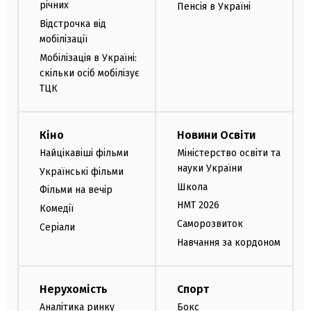
річних
Пенсія в Україні
Відстрочка від
мобілізації
Мобілізація в Україні:
скільки осіб мобілізує
ТЦК
Кіно
Новини Освіти
Найцікавіші фільми
Міністерство освіти та
науки України
Українські фільми
Школа
Фільми на вечір
НМТ 2026
Комедії
Саморозвиток
Серіали
Навчання за кордоном
Нерухомість
Спорт
Аналітика ринку
Бокс