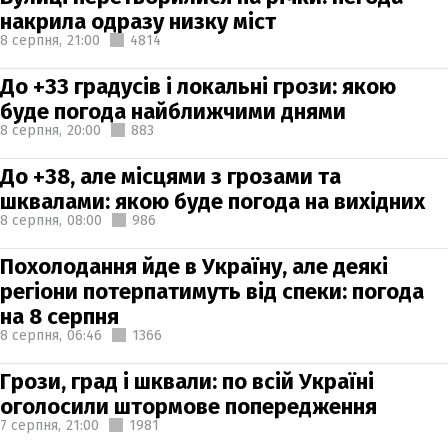
накрила одразу низку міст
8 серпня,
21:00
4814
До +33 градусів і локальні грози: якою
буде погода найближчими днями
8 серпня,
20:00
883
До +38, але місцями з грозами та
шквалами: якою буде погода на вихідних
8 серпня,
08:00
986
Похолодання йде в Україну, але деякі
регіони потерпатимуть від спеки: погода
на 8 серпня
8 серпня,
06:46
1366
Грози, град і шквали: по всій Україні
оголосили штормове попередження
7 серпня,
21:00
1981