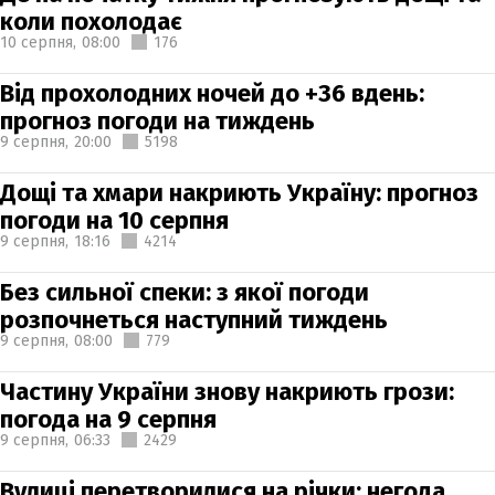
коли похолодає
10 серпня,
08:00
176
Від прохолодних ночей до +36 вдень:
прогноз погоди на тиждень
9 серпня,
20:00
5198
Дощі та хмари накриють Україну: прогноз
погоди на 10 серпня
9 серпня,
18:16
4214
Без сильної спеки: з якої погоди
розпочнеться наступний тиждень
9 серпня,
08:00
779
Частину України знову накриють грози:
погода на 9 серпня
9 серпня,
06:33
2429
Вулиці перетворилися на річки: негода