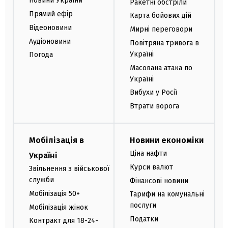
Новини України
Ракетні обстріли
Прямий ефір
Карта бойових дій
Відеоновини
Мирні переговори
Аудіоновини
Повітряна тривога в
Україні
Погода
Масована атака по
Україні
Вибухи у Росії
Втрати ворога
Мобілізація в
Новини економіки
Ціна нафти
Україні
Курси валют
Звільнення з військової
служби
Фінансові новини
Мобілізація 50+
Тарифи на комунальні
послуги
Мобілізація жінок
Податки
Контракт для 18-24-