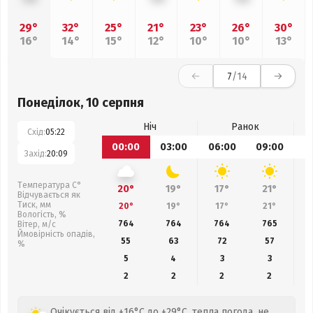
29°
32°
25°
21°
23°
26°
30°
16°
14°
15°
12°
10°
10°
13°
7
/14
Понеділок, 10 серпня
Ніч
Ранок
Схід:
05:22
00:00
03:00
06:00
09:00
1
Захід:
20:09
Температура С°
20°
19°
17°
21°
Відчувається як
Тиск, мм
20°
19°
17°
21°
Вологість, %
764
764
764
765
Вітер, м/с
Ймовірність опадів,
55
63
72
57
%
5
4
3
3
2
2
2
2
Очікується від +16°C до +29°C, тепла погода, не