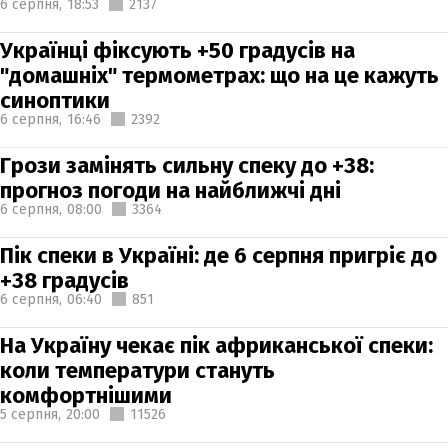
6 серпня,
18:53
2137
Українці фіксують +50 градусів на
"домашніх" термометрах: що на це кажуть
синоптики
6 серпня,
16:46
2392
Грози замінять сильну спеку до +38:
прогноз погоди на найближчі дні
6 серпня,
08:00
3364
Пік спеки в Україні: де 6 серпня пригріє до
+38 градусів
6 серпня,
06:40
851
На Україну чекає пік африканської спеки:
коли температури стануть
комфортнішими
5 серпня,
20:00
11526