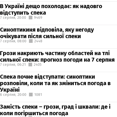
В Україні дещо похолодає: як надовго
відступить спека
7 серпня,
20:00
9469
Синоптикиня відповіла, яку негоду
очікувати після сильної спеки
7 серпня,
08:00
2448
Грози накриють частину областей на тлі
сильної спеки: прогноз погоди на 7 серпня
7 серпня,
06:21
2405
Спека почне відступати: синоптики
розповіли, коли та як зміниться погода в
Україні
6 серпня,
20:00
1081
Замість спеки – грози, град і шквали: де і
коли погіршиться погода