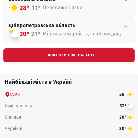
28°
11°
Переважно ясно
Дніпропетровська
область
30°
21°
Мінлива хмарність, слабкий дощ
ПОКАЗАТИ ІНШІ ОБЛАСТІ
Найбільші міста в Україні
Суми
28°
Сімферополь
32°
Вінниця
28°
Чернівці
30°