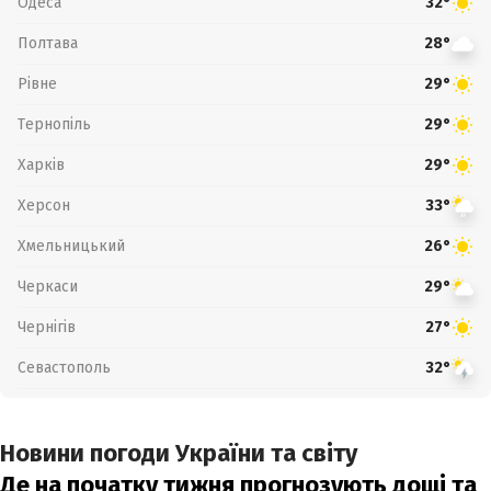
Одеса
32°
Полтава
28°
Рівне
29°
Тернопіль
29°
Харків
29°
Херсон
33°
Хмельницький
26°
Черкаси
29°
Чернігів
27°
Севастополь
32°
Новини погоди України та світу
Де на початку тижня прогнозують дощі та