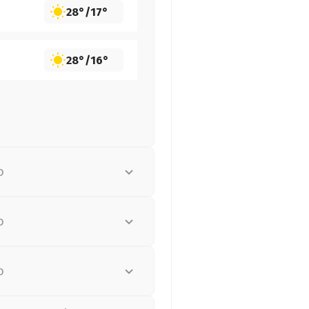
28°
/
17°
28°
/
16°
о
о
о