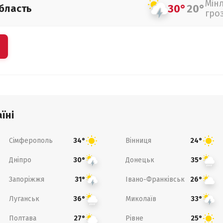
Мін
30°
20°
бласть
гро
їні
Сімферополь
Вінниця
34°
24°
Дніпро
Донецьк
30°
35°
Запоріжжя
Івано-Франківськ
31°
26°
Луганськ
Миколаїв
36°
33°
Полтава
Рівне
27°
25°