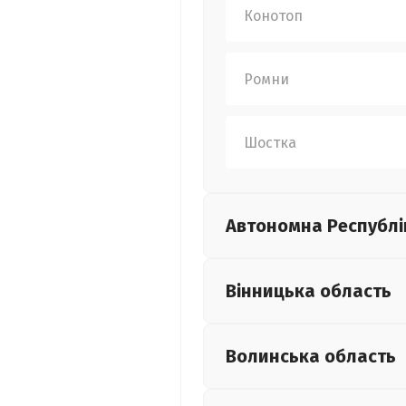
Конотоп
Ромни
Шостка
Автономна Республі
Вінницька
область
Волинська
область