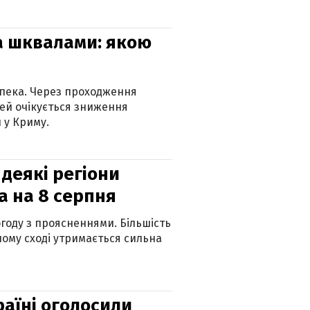
та шквалами: якою
спека. Через проходження
ей очікується зниження
 у Криму.
 деякі регіони
а на 8 серпня
огоду з проясненнями. Більшість
ному сході утримається сильна
країні оголосили