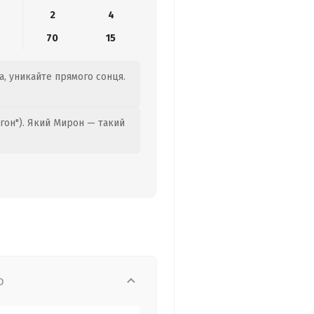
2
4
6
70
15
а, уникайте прямого сонця.
гон"). Який Мирон — такий
о