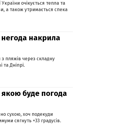
ї України очікується тепла та
зи, а також утримається спека
: негода накрила
и з пляжів через складну
 та Дніпрі.
и: якою буде погода
но сухою, хоч подекуди
муми сягнуть +33 градусів.