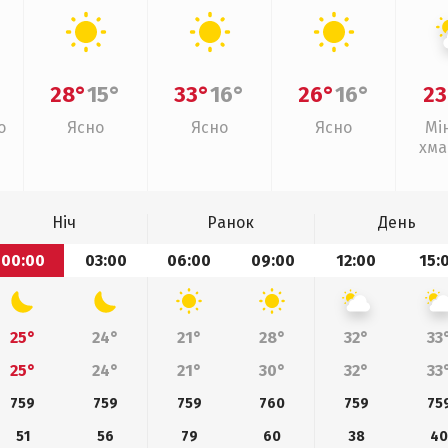
28°
15°
33°
16°
26°
16°
23
о
Ясно
Ясно
Ясно
Мі
хма
Ніч
Ранок
День
00:00
03:00
06:00
09:00
12:00
15:
25°
24°
21°
28°
32°
33
25°
24°
21°
30°
32°
33
759
759
759
760
759
75
51
56
79
60
38
4