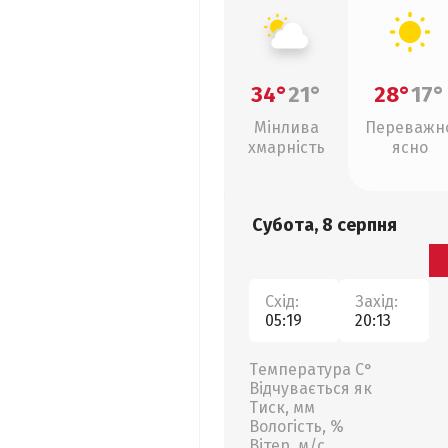
34°
21°
28°
17°
Мінлива
Переважн
хмарність
ясно
Субота, 8 серпня
Схід:
Захід:
05:19
20:13
Температура С°
Відчувається як
Тиск, мм
Вологість, %
Вітер, м/с