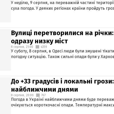
У неділю, 9 серпня, на переважній частині територі
суха погода. У деяких регіонах країни пройдуть гро
Вулиці перетворилися на річки
одразу низку міст
8 серпня,
21:00
4359
У суботу, 8 серпня, в Одесі люди були змушені тікат
погодну ситуацію. Також сильні опади були у Харкові
До +33 градусів і локальні гроз
найближчими днями
8 серпня,
20:00
767
Погода в Україні найближчими днями буде переваж
очікуються короткочасні опади. Температурні макси