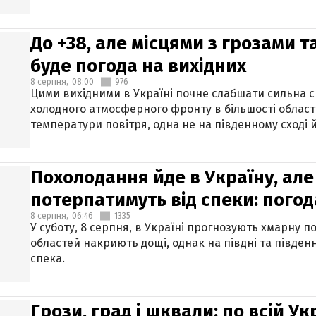
До +38, але місцями з грозами 
буде погода на вихідних
8 серпня,
08:00
976
Цими вихідними в Україні почне слабшати сильна 
холодного атмосферного фронту в більшості област
температури повітря, одна не на південному сході й
Похолодання йде в Україну, але
потерпатимуть від спеки: погод
8 серпня,
06:46
1335
У суботу, 8 серпня, в Україні прогнозують хмарну п
областей накриють дощі, однак на півдні та півден
спека.
Грози, град і шквали: по всій У