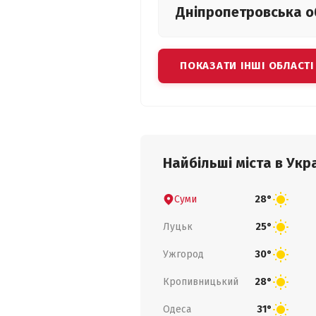
Дніпропетровська
о
ПОКАЗАТИ ІНШІ ОБЛАСТІ
Найбільші міста в Укра
Суми
28°
Луцьк
25°
Ужгород
30°
Кропивницький
28°
Одеса
31°