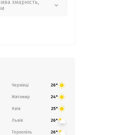
лива хмарність,
зи
Чернівці
26°
Житомир
24°
Київ
25°
Львів
26°
Тернопіль
26°