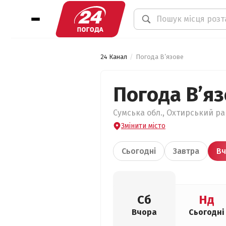
24 Канал
Погода В’язове
Погода В’я
Сумська обл., Охтирський рай
Змінити місто
Сьогодні
Завтра
Вч
Сб
Нд
Вчора
Сьогодні