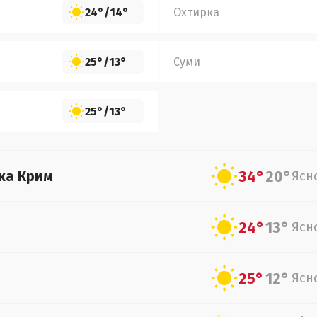
24°
/
14°
Охтирка
25°
/
13°
Суми
25°
/
13°
34°
20°
ка Крим
Ясн
24°
13°
Ясн
25°
12°
Ясн