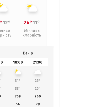
°
12°
24°
11°
нлива
Мінлива
рність
хмарність
Вечір
00
18:00
21:00
°
31°
25°
°
33°
25°
9
759
760
0
54
79