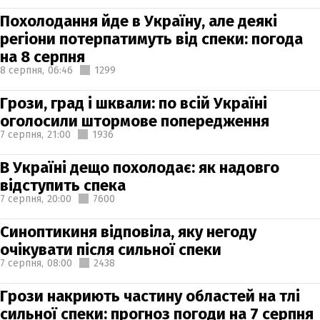
Похолодання йде в Україну, але деякі
регіони потерпатимуть від спеки: погода
на 8 серпня
8 серпня,
06:46
1299
Грози, град і шквали: по всій Україні
оголосили штормове попередження
7 серпня,
21:00
1936
В Україні дещо похолодає: як надовго
відступить спека
7 серпня,
20:00
7600
Синоптикиня відповіла, яку негоду
очікувати після сильної спеки
7 серпня,
08:00
2438
Грози накриють частину областей на тлі
сильної спеки: прогноз погоди на 7 серпня