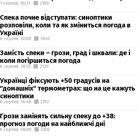
7 серпня,
06:21
2389
Спека почне відступати: синоптики
розповіли, коли та як зміниться погода в
Україні
6 серпня,
20:00
1040
Замість спеки – грози, град і шквали: де і
коли погіршиться погода
6 серпня,
18:53
2129
Українці фіксують +50 градусів на
"домашніх" термометрах: що на це кажуть
синоптики
6 серпня,
16:46
2352
Грози замінять сильну спеку до +38:
прогноз погоди на найближчі дні
6 серпня,
08:00
3356