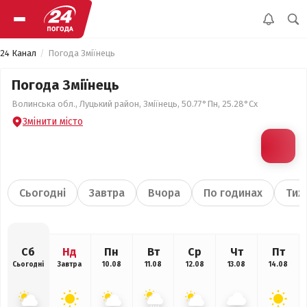
24 Канал
Погода Зміїнець
Погода Зміїнець
Волинська обл., Луцький район, Зміїнець, 50.77°Пн, 25.28°Сх
Змінити місто
Сьогодні
Завтра
Вчора
По годинах
Тиж
Сб
Нд
Пн
Вт
Ср
Чт
Пт
Сьогодні
Завтра
10.08
11.08
12.08
13.08
14.08