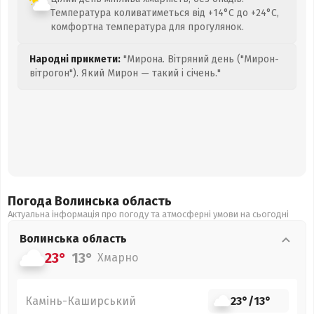
Температура коливатиметься від +14°C до +24°C,
комфортна температура для прогулянок.
Народні прикмети:
"Мирона. Вітряний день ("Мирон-
вітрогон"). Який Мирон — такий і січень."
Погода Волинська
область
Актуальна інформація про погоду та атмосферні умови на сьогодні
Волинська
область
23°
13°
Хмарно
Камінь-Каширський
23°
/
13°