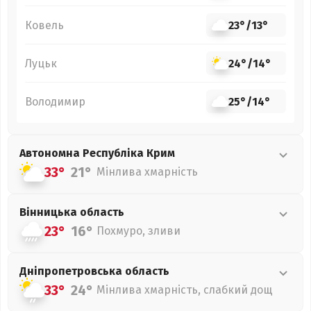
Ковель
23°
/
13°
Луцьк
24°
/
14°
Володимир
25°
/
14°
Автономна Республіка Крим
33°
21°
Мінлива хмарність
Вінницька
область
23°
16°
Похмуро, зливи
Дніпропетровська
область
33°
24°
Мінлива хмарність, слабкий дощ