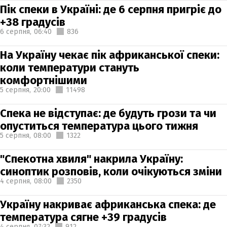
Пік спеки в Україні: де 6 серпня пригріє до
+38 градусів
6 серпня,
06:40
836
На Україну чекає пік африканської спеки:
коли температури стануть
комфортнішими
5 серпня,
20:00
11498
Спека не відступає: де будуть грози та чи
опуститься температура цього тижня
5 серпня,
08:00
1322
"Спекотна хвиля" накрила Україну:
синоптик розповів, коли очікуються зміни
4 серпня,
08:00
2350
Україну накриває африканська спека: де
температура сягне +39 градусів
4 серпня,
07:32
912