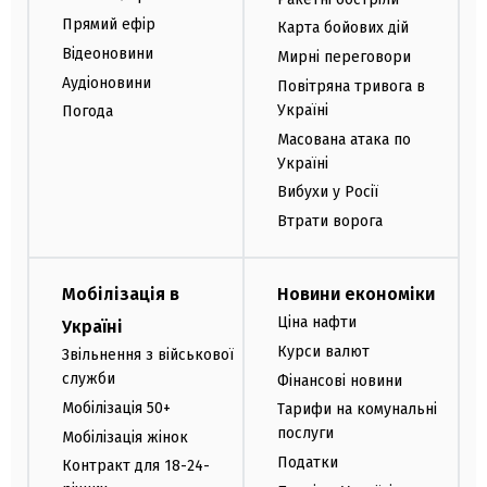
Прямий ефір
Карта бойових дій
Відеоновини
Мирні переговори
Аудіоновини
Повітряна тривога в
Україні
Погода
Масована атака по
Україні
Вибухи у Росії
Втрати ворога
Мобілізація в
Новини економіки
Ціна нафти
Україні
Курси валют
Звільнення з військової
служби
Фінансові новини
Мобілізація 50+
Тарифи на комунальні
послуги
Мобілізація жінок
Податки
Контракт для 18-24-