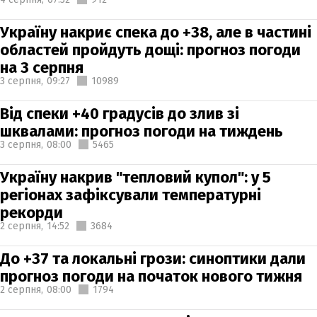
Україну накриє спека до +38, але в частині
областей пройдуть дощі: прогноз погоди
на 3 серпня
3 серпня,
09:27
10989
Від спеки +40 градусів до злив зі
шквалами: прогноз погоди на тиждень
3 серпня,
08:00
5465
Україну накрив "тепловий купол": у 5
регіонах зафіксували температурні
рекорди
2 серпня,
14:52
3684
До +37 та локальні грози: синоптики дали
прогноз погоди на початок нового тижня
2 серпня,
08:00
1794