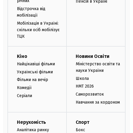
річних
Пенсія в Україні
Відстрочка від
мобілізації
Мобілізація в Україні:
скільки осіб мобілізує
ТЦК
Кіно
Новини Освіти
Найцікавіші фільми
Міністерство освіти та
науки України
Українські фільми
Школа
Фільми на вечір
НМТ 2026
Комедії
Саморозвиток
Серіали
Навчання за кордоном
Нерухомість
Спорт
Аналітика ринку
Бокс