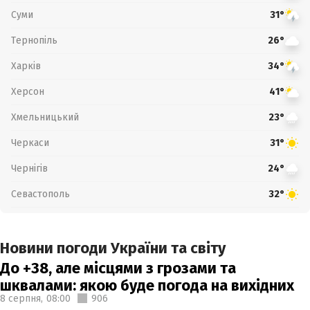
Суми
31°
Тернопіль
26°
Харків
34°
Херсон
41°
Хмельницький
23°
Черкаси
31°
Чернігів
24°
Севастополь
32°
Новини погоди України та світу
До +38, але місцями з грозами та
шквалами: якою буде погода на вихідних
8 серпня,
08:00
906