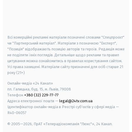
android
apple
smart tv
samsung smart tv
Всі комерційні рекламні матеріали позначені словами "Спецпроєкт"
чи "Партнерський матеріал". Матеріали з позначкою "Експерт",
"Позиція" відображають позицію авторів та героїв. Редакція може
не поділяти їхніх поглядів. Детальніше щодо реклами та правил
цитування можна ознайомитись в правилах користування сайтом.
Усі права захищені.
Матеріали сайту призначені для осіб старше
21
року (21+)
Онлайн-медіа «24 Канал»
пл. Галицька, буд. 15, м. Львів, 79008
Телефон
+380 (32) 229-77-77
Адреса електронної пошти —
legal@24tv.com.ua
Ідентифікатор онлайн-медіа в Реєстрі суб'єктів у сфері медіа —
R40-06057
© 2005—2026,
ПрАТ «Телерадіокомпанія "Люкс"», 24 Канал.