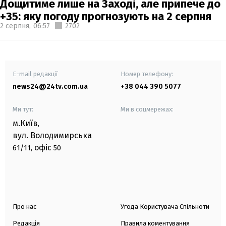
Дощитиме лише на Заході, але припече до
+35: яку погоду прогнозують на 2 серпня
2 серпня,
06:57
2702
E-mail редакції
Номер телефону:
news24@24tv.com.ua
+38 044 390 5077
Ми тут:
Ми в соцмережах:
м.Київ
,
вул. Володимирська
офіс
61/11,
50
Про нас
Угода Користувача Спільноти
Редакція
Правила коментування