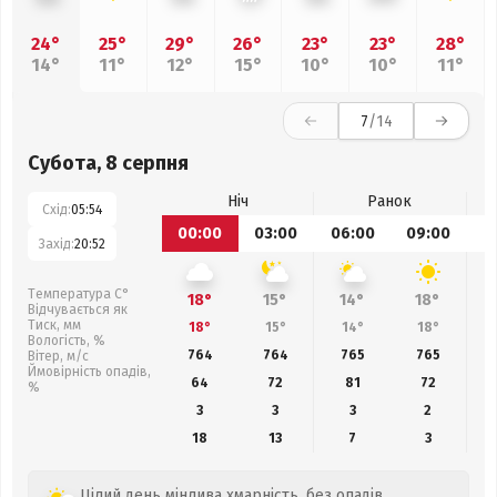
24°
25°
29°
26°
23°
23°
28°
14°
11°
12°
15°
10°
10°
11°
7
/14
Субота, 8 серпня
Ніч
Ранок
Схід:
05:54
00:00
03:00
06:00
09:00
1
Захід:
20:52
Температура С°
18°
15°
14°
18°
Відчувається як
Тиск, мм
18°
15°
14°
18°
Вологість, %
764
764
765
765
Вітер, м/с
Ймовірність опадів,
64
72
81
72
%
3
3
3
2
18
13
7
3
Цілий день мінлива хмарність, без опадів.