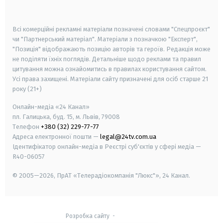
smart tv
samsung smart tv
Всі комерційні рекламні матеріали позначені словами "Спецпроєкт"
чи "Партнерський матеріал". Матеріали з позначкою "Експерт",
"Позиція" відображають позицію авторів та героїв. Редакція може
не поділяти їхніх поглядів. Детальніше щодо реклами та правил
цитування можна ознайомитись в правилах користування сайтом.
Усі права захищені.
Матеріали сайту призначені для осіб старше
21
року (21+)
Онлайн-медіа «24 Канал»
пл. Галицька, буд. 15, м. Львів, 79008
Телефон
+380 (32) 229-77-77
Адреса електронної пошти —
legal@24tv.com.ua
Ідентифікатор онлайн-медіа в Реєстрі суб'єктів у сфері медіа —
R40-06057
© 2005—2026,
ПрАТ «Телерадіокомпанія "Люкс"», 24 Канал.
Розробка сайту
-