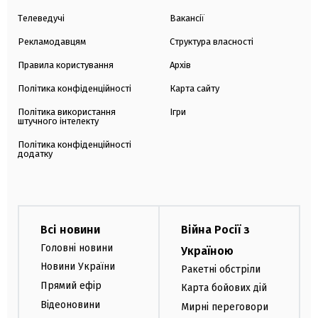
Телеведучі
Вакансії
Рекламодавцям
Структура власності
Правила користування
Архів
Політика конфіденційності
Карта сайту
Політика використання
Ігри
штучного інтелекту
Політика конфіденційності
додатку
Всі новини
Війна Росії з
Головні новини
Україною
Новини України
Ракетні обстріли
Прямий ефір
Карта бойових дій
Відеоновини
Мирні переговори