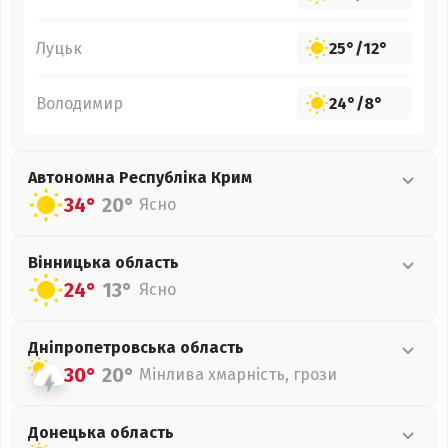
Луцьк
25°
/
12°
Володимир
24°
/
8°
Автономна Республіка Крим
34°
20°
Ясно
Вінницька
область
24°
13°
Ясно
Дніпропетровська
область
30°
20°
Мінлива хмарність, грози
Донецька
область