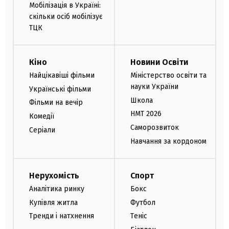
Мобілізація в Україні:
скільки осіб мобілізує
ТЦК
Кіно
Новини Освіти
Найцікавіші фільми
Міністерство освіти та
науки України
Українські фільми
Школа
Фільми на вечір
НМТ 2026
Комедії
Саморозвиток
Серіали
Навчання за кордоном
Нерухомість
Спорт
Аналітика ринку
Бокс
Купівля житла
Футбол
Тренди і натхнення
Теніс