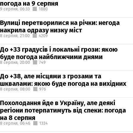
погода на 9 серпня
9 серпня,
06:33
1880
Вулиці перетворилися на річки: негода
накрила одразу низку міст
8 серпня,
21:00
4209
До +33 градусів і локальні грози: якою
буде погода найближчими днями
8 серпня,
20:00
749
До +38, але місцями з грозами та
шквалами: якою буде погода на вихідних
8 серпня,
08:00
976
Похолодання йде в Україну, але деякі
регіони потерпатимуть від спеки: погода
на 8 серпня
8 серпня,
06:46
1334