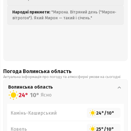
Народні прикмети:
"Мирона. Вітряний день ("Мирон-
вітрогон"). Який Мирон — такий і січень."
Погода Волинська
область
Актуальна інформація про погоду та атмосферні умови на сьогодні
Волинська
область
24°
10°
Ясно
Камінь-Каширський
24°
/
10°
Ковель
25°
/
10°