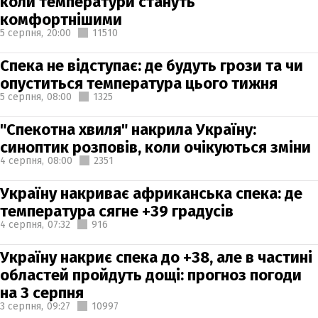
коли температури стануть
комфортнішими
5 серпня,
20:00
11510
Спека не відступає: де будуть грози та чи
опуститься температура цього тижня
5 серпня,
08:00
1325
"Спекотна хвиля" накрила Україну:
синоптик розповів, коли очікуються зміни
4 серпня,
08:00
2351
Україну накриває африканська спека: де
температура сягне +39 градусів
4 серпня,
07:32
916
Україну накриє спека до +38, але в частині
областей пройдуть дощі: прогноз погоди
на 3 серпня
3 серпня,
09:27
10997