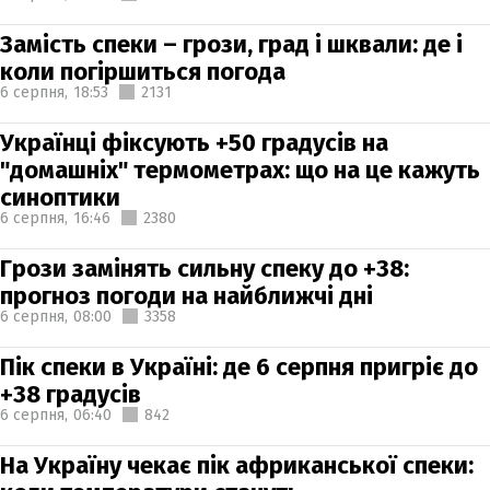
Замість спеки – грози, град і шквали: де і
коли погіршиться погода
6 серпня,
18:53
2131
Українці фіксують +50 градусів на
"домашніх" термометрах: що на це кажуть
синоптики
6 серпня,
16:46
2380
Грози замінять сильну спеку до +38:
прогноз погоди на найближчі дні
6 серпня,
08:00
3358
Пік спеки в Україні: де 6 серпня пригріє до
+38 градусів
6 серпня,
06:40
842
На Україну чекає пік африканської спеки: