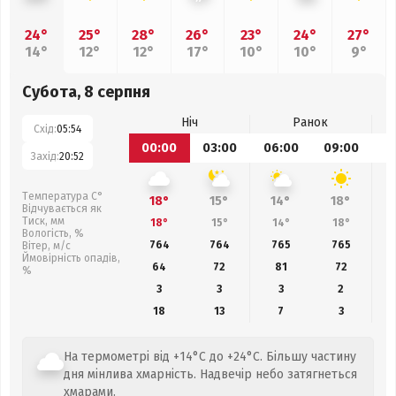
24°
25°
28°
26°
23°
24°
27°
14°
12°
12°
17°
10°
10°
9°
Субота, 8 серпня
Ніч
Ранок
Схід:
05:54
00:00
03:00
06:00
09:00
1
Захід:
20:52
Температура С°
18°
15°
14°
18°
Відчувається як
Тиск, мм
18°
15°
14°
18°
Вологість, %
764
764
765
765
Вітер, м/с
Ймовірність опадів,
64
72
81
72
%
3
3
3
2
18
13
7
3
На термометрі від +14°C до +24°C. Більшу частину
дня мінлива хмарність. Надвечір небо затягнеться
хмарами.