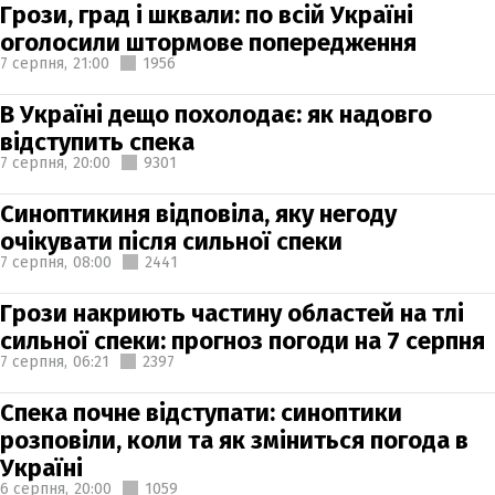
Грози, град і шквали: по всій Україні
оголосили штормове попередження
7 серпня,
21:00
1956
В Україні дещо похолодає: як надовго
відступить спека
7 серпня,
20:00
9301
Синоптикиня відповіла, яку негоду
очікувати після сильної спеки
7 серпня,
08:00
2441
Грози накриють частину областей на тлі
сильної спеки: прогноз погоди на 7 серпня
7 серпня,
06:21
2397
Спека почне відступати: синоптики
розповіли, коли та як зміниться погода в
Україні
6 серпня,
20:00
1059