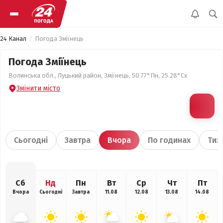
24 Канал
Погода Зміїнець
Погода Зміїнець
Волинська обл., Луцький район, Зміїнець, 50.77°Пн, 25.28°Сх
Змінити місто
Сьогодні
Завтра
Вчора
По годинах
Тиж
Сб
Нд
Пн
Вт
Ср
Чт
Пт
Вчора
Сьогодні
Завтра
11.08
12.08
13.08
14.08