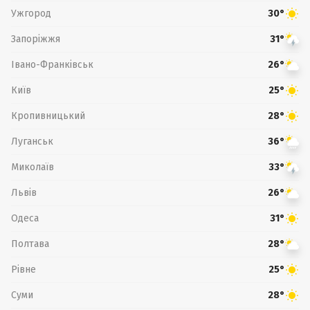
Ужгород
30°
Запоріжжя
31°
Івано-Франківськ
26°
Київ
25°
Кропивницький
28°
Луганськ
36°
Миколаїв
33°
Львів
26°
Одеса
31°
Полтава
28°
Рівне
25°
Суми
28°