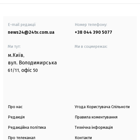
E-mail редакції
Номер телефону:
news24@24tv.com.ua
+38 044 390 5077
Ми тут:
Ми в соцмережах:
м.Київ
,
вул. Володимирська
офіс
61/11,
50
Про нас
Угода Користувача Спільноти
Редакція
Правила коментування
Редакційна політика
Технічна інформація
Про телеканал
Контакти