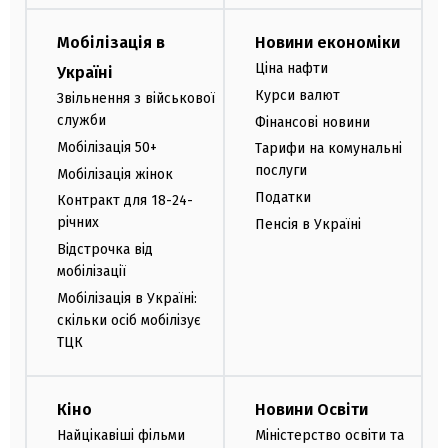
Мобілізація в
Новини економіки
Ціна нафти
Україні
Курси валют
Звільнення з військової
служби
Фінансові новини
Мобілізація 50+
Тарифи на комунальні
послуги
Мобілізація жінок
Податки
Контракт для 18-24-
річних
Пенсія в Україні
Відстрочка від
мобілізації
Мобілізація в Україні:
скільки осіб мобілізує
ТЦК
Кіно
Новини Освіти
Найцікавіші фільми
Міністерство освіти та