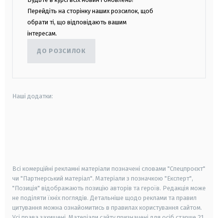
Перейдіть на сторінку наших розсилок, щоб
обрати ті, що відповідають вашим
інтересам.
ДО РОЗСИЛОК
Наші додатки:
android
apple
smart tv
samsung smart tv
Всі комерційні рекламні матеріали позначені словами "Спецпроєкт"
чи "Партнерський матеріал". Матеріали з позначкою "Експерт",
"Позиція" відображають позицію авторів та героїв. Редакція може
не поділяти їхніх поглядів. Детальніше щодо реклами та правил
цитування можна ознайомитись в правилах користування сайтом.
Усі права захищені.
Матеріали сайту призначені для осіб старше
21