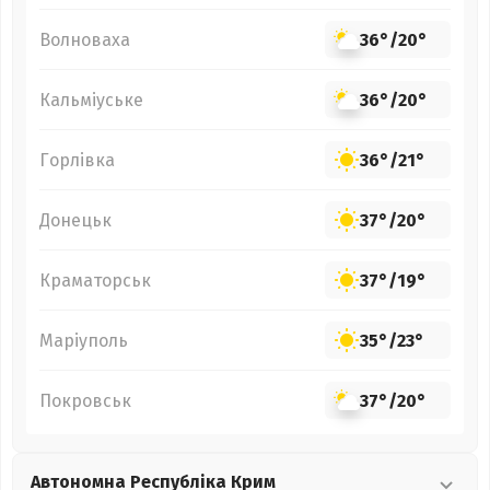
Волноваха
36°
/
20°
Кальміуське
36°
/
20°
Горлівка
36°
/
21°
Донецьк
37°
/
20°
Краматорськ
37°
/
19°
Маріуполь
35°
/
23°
Покровськ
37°
/
20°
Автономна Республіка Крим