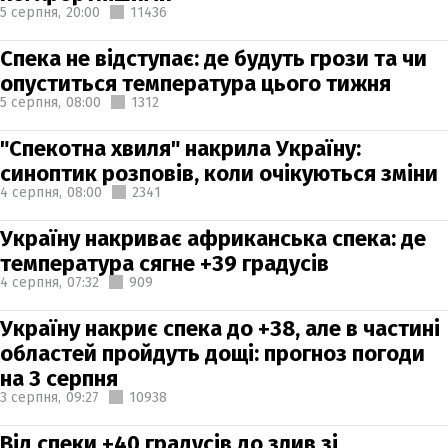
5 серпня,
20:00
11436
Спека не відступає: де будуть грози та чи
опуститься температура цього тижня
5 серпня,
08:00
1312
"Спекотна хвиля" накрила Україну:
синоптик розповів, коли очікуються зміни
4 серпня,
08:00
2341
Україну накриває африканська спека: де
температура сягне +39 градусів
4 серпня,
07:32
909
Україну накриє спека до +38, але в частині
областей пройдуть дощі: прогноз погоди
на 3 серпня
3 серпня,
09:27
10938
Від спеки +40 градусів до злив зі