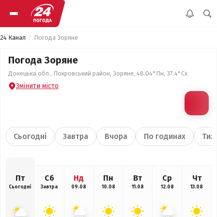
24 Канал
Погода Зоряне
Погода Зоряне
Донецька обл., Покровський район, Зоряне, 48.04°Пн, 37.4°Сх
Змінити місто
Сьогодні
Завтра
Вчора
По годинах
Тиж
Пт
Сб
Нд
Пн
Вт
Ср
Чт
Сьогодні
Завтра
09.08
10.08
11.08
12.08
13.08