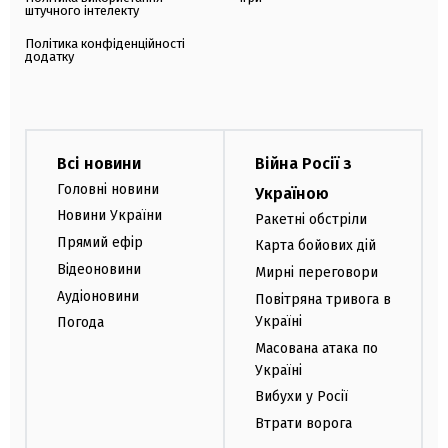
штучного інтелекту
Політика конфіденційності
додатку
Всі новини
Війна Росії з
Головні новини
Україною
Новини України
Ракетні обстріли
Прямий ефір
Карта бойових дій
Відеоновини
Мирні переговори
Аудіоновини
Повітряна тривога в
Україні
Погода
Масована атака по
Україні
Вибухи у Росії
Втрати ворога