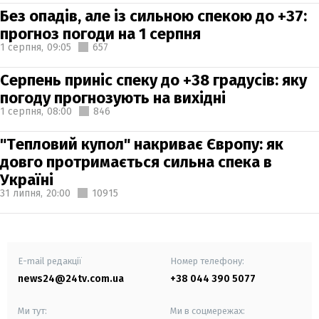
Без опадів, але із сильною спекою до +37:
прогноз погоди на 1 серпня
1 серпня,
09:05
657
Серпень приніс спеку до +38 градусів: яку
погоду прогнозують на вихідні
1 серпня,
08:00
846
"Тепловий купол" накриває Європу: як
довго протримається сильна спека в
Україні
31 липня,
20:00
10915
E-mail редакції
Номер телефону:
news24@24tv.com.ua
+38 044 390 5077
Ми тут:
Ми в соцмережах: