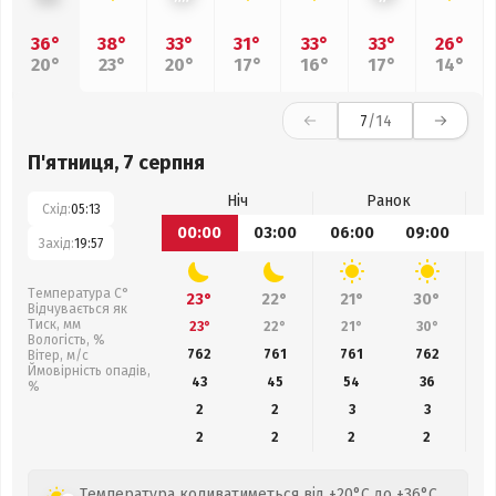
36°
38°
33°
31°
33°
33°
26°
20°
23°
20°
17°
16°
17°
14°
7
/14
П'ятниця, 7 серпня
Ніч
Ранок
Схід:
05:13
00:00
03:00
06:00
09:00
1
Захід:
19:57
Температура С°
23°
22°
21°
30°
Відчувається як
Тиск, мм
23°
22°
21°
30°
Вологість, %
762
761
761
762
Вітер, м/с
Ймовірність опадів,
43
45
54
36
%
2
2
3
3
2
2
2
2
Температура коливатиметься від +20°C до +36°C,