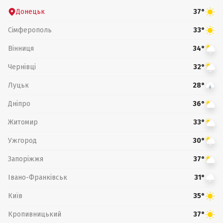
Донецьк
37°
Сімферополь
33°
Вінниця
34°
Чернівці
32°
Луцьк
28°
Дніпро
36°
Житомир
33°
Ужгород
30°
Запоріжжя
37°
Івано-Франківськ
31°
Київ
35°
Кропивницький
37°