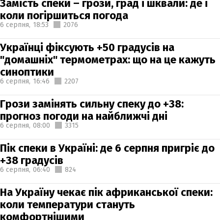
Замість спеки – грози, град і шквали: де і
коли погіршиться погода
6 серпня,
18:53
2076
Українці фіксують +50 градусів на
"домашніх" термометрах: що на це кажуть
синоптики
6 серпня,
16:46
2207
Грози замінять сильну спеку до +38:
прогноз погоди на найближчі дні
6 серпня,
08:00
3315
Пік спеки в Україні: де 6 серпня пригріє до
+38 градусів
6 серпня,
06:40
824
На Україну чекає пік африканської спеки:
коли температури стануть
комфортнішими