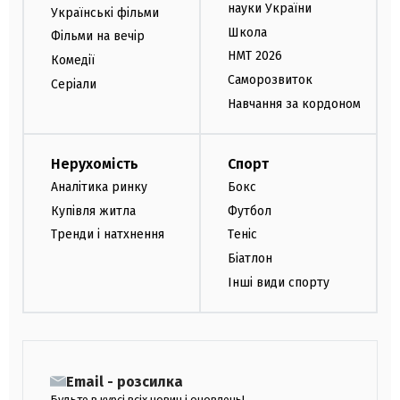
науки України
Українські фільми
Школа
Фільми на вечір
НМТ 2026
Комедії
Саморозвиток
Серіали
Навчання за кордоном
Нерухомість
Спорт
Аналітика ринку
Бокс
Купівля житла
Футбол
Тренди і натхнення
Теніс
Біатлон
Інші види спорту
Email - розсилка
Будьте в курсі всіх новин і оновлень!