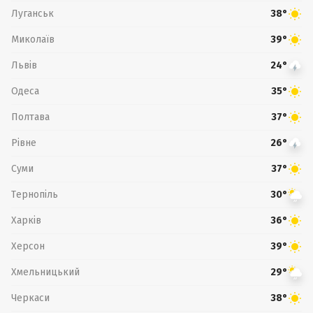
Луганськ
38°
Миколаїв
39°
Львів
24°
Одеса
35°
Полтава
37°
Рівне
26°
Суми
37°
Тернопіль
30°
Харків
36°
Херсон
39°
Хмельницький
29°
Черкаси
38°