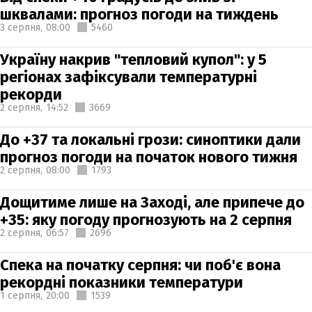
шквалами: прогноз погоди на тиждень
3 серпня,
08:00
5460
Україну накрив "тепловий купол": у 5
регіонах зафіксували температурні
рекорди
2 серпня,
14:52
3669
До +37 та локальні грози: синоптики дали
прогноз погоди на початок нового тижня
2 серпня,
08:00
1793
Дощитиме лише на Заході, але припече до
+35: яку погоду прогнозують на 2 серпня
2 серпня,
06:57
2696
Спека на початку серпня: чи поб'є вона
рекордні показники температури
1 серпня,
20:00
1539