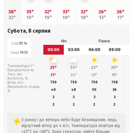
38°
35°
32°
33°
32°
26°
26°
22°
19°
19°
18°
18°
13°
11°
Субота, 8 серпня
Ніч
Ранок
Схід:
05:14
00:00
03:00
06:00
09:00
1
Захід:
19:55
Температура С°
25°
24°
23°
30°
Відчувається як
Тиск, мм
25°
24°
23°
30°
Вологість, %
759
759
759
758
Вітер, м/с
Ймовірність опадів,
40
48
50
36
%
3
3
3
3
2
2
2
2
З ранку і до вечора небо буде безхмарним, ледь
відчутний вітер до 4 м/с. Температура повітря від
+22°C до +38°C, буде спекотно, пийте більше