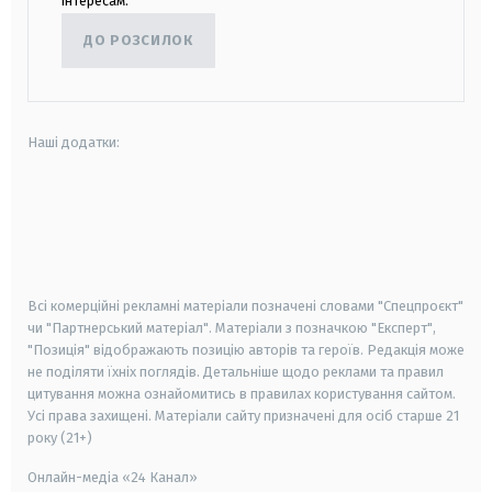
інтересам.
ДО РОЗСИЛОК
Наші додатки:
android
apple
smart tv
samsung smart tv
Всі комерційні рекламні матеріали позначені словами "Спецпроєкт"
чи "Партнерський матеріал". Матеріали з позначкою "Експерт",
"Позиція" відображають позицію авторів та героїв. Редакція може
не поділяти їхніх поглядів. Детальніше щодо реклами та правил
цитування можна ознайомитись в правилах користування сайтом.
Усі права захищені.
Матеріали сайту призначені для осіб старше
21
року (21+)
Онлайн-медіа «24 Канал»