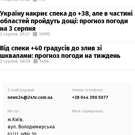
Україну накриє спека до +38, але в частині
областей пройдуть дощі: прогноз погоди
на 3 серпня
3 серпня,
09:27
10995
Від спеки +40 градусів до злив зі
шквалами: прогноз погоди на тиждень
3 серпня,
08:00
5466
E-mail редакції
Номер телефону:
news24@24tv.com.ua
+38 044 390 5077
Ми тут:
Ми в соцмережах:
м.Київ
,
вул. Володимирська
офіс
61/11,
50