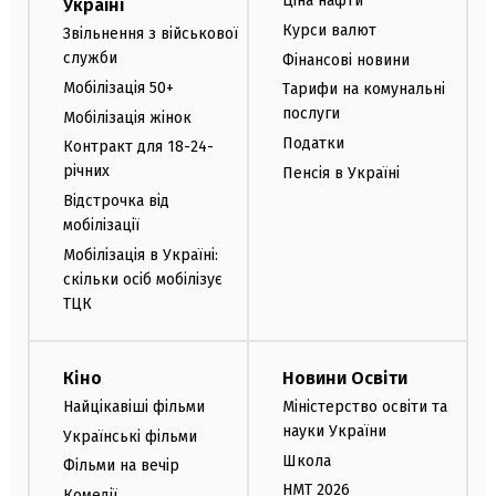
Ціна нафти
Україні
Курси валют
Звільнення з військової
служби
Фінансові новини
Мобілізація 50+
Тарифи на комунальні
послуги
Мобілізація жінок
Податки
Контракт для 18-24-
річних
Пенсія в Україні
Відстрочка від
мобілізації
Мобілізація в Україні:
скільки осіб мобілізує
ТЦК
Кіно
Новини Освіти
Найцікавіші фільми
Міністерство освіти та
науки України
Українські фільми
Школа
Фільми на вечір
НМТ 2026
Комедії