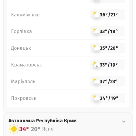
Кальміуське
36°
/
21°
Горлівка
33°
/
18°
Донецьк
35°
/
20°
Краматорськ
33°
/
19°
Маріуполь
37°
/
23°
Покровськ
34°
/
19°
Автономна Республіка Крим
34°
20°
Ясно