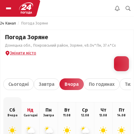
24 Канал
Погода Зоряне
Погода Зоряне
Донецька обл., Покровський район, Зоряне, 48.04°Пн, 37.4°Сх
Змінити місто
Сьогодні
Завтра
Вчора
По годинах
Тиж
Сб
Нд
Пн
Вт
Ср
Чт
Пт
Вчора
Сьогодні
Завтра
11.08
12.08
13.08
14.08