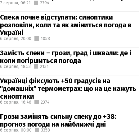
7 серпня,
06:21
2394
Спека почне відступати: синоптики
розповіли, коли та як зміниться погода в
Україні
6 серпня,
20:00
1058
Замість спеки – грози, град і шквали: де і
коли погіршиться погода
6 серпня,
18:53
2131
Українці фіксують +50 градусів на
"домашніх" термометрах: що на це кажуть
синоптики
6 серпня,
16:46
2374
Грози замінять сильну спеку до +38:
прогноз погоди на найближчі дні
6 серпня,
08:00
3358