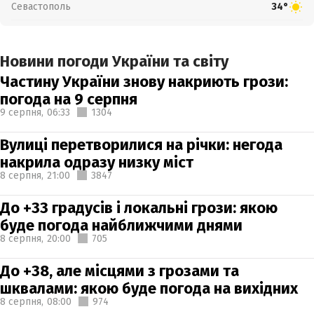
Севастополь
34°
Новини погоди України та світу
Частину України знову накриють грози:
погода на 9 серпня
9 серпня,
06:33
1304
Вулиці перетворилися на річки: негода
накрила одразу низку міст
8 серпня,
21:00
3847
До +33 градусів і локальні грози: якою
буде погода найближчими днями
8 серпня,
20:00
705
До +38, але місцями з грозами та
шквалами: якою буде погода на вихідних
8 серпня,
08:00
974