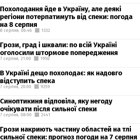
Похолодання йде в Україну, але деякі
регіони потерпатимуть від спеки: погода
на 8 серпня
8 серпня,
06:46
1332
Грози, град і шквали: по всій Україні
оголосили штормове попередження
7 серпня,
21:00
1956
В Україні дещо похолодає: як надовго
відступить спека
7 серпня,
20:00
9259
Синоптикиня відповіла, яку негоду
очікувати після сильної спеки
7 серпня,
08:00
2441
Грози накриють частину областей на тлі
сильної спеки: прогноз погоди на 7 серпня