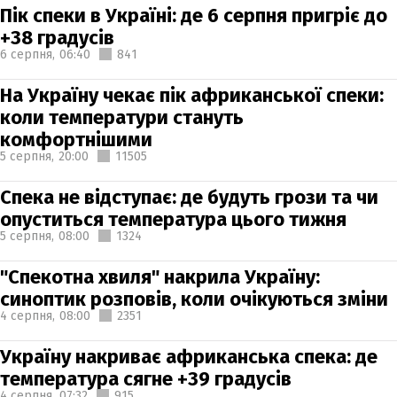
Пік спеки в Україні: де 6 серпня пригріє до
+38 градусів
6 серпня,
06:40
841
На Україну чекає пік африканської спеки:
коли температури стануть
комфортнішими
5 серпня,
20:00
11505
Спека не відступає: де будуть грози та чи
опуститься температура цього тижня
5 серпня,
08:00
1324
"Спекотна хвиля" накрила Україну:
синоптик розповів, коли очікуються зміни
4 серпня,
08:00
2351
Україну накриває африканська спека: де
температура сягне +39 градусів
4 серпня,
07:32
915